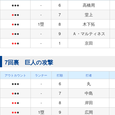
●●●
-
6
高橋周
●
●●
-
7
堂上
●
●●
1塁
8
木下拓
●
●●
-
9
Ａ・マルティネス
●●
●
-
1
京田
7回裏 巨人の攻撃
アウトカウント
ランナー
打順
打者
●●●
-
6
丸
●
●●
-
7
中島
●●
●
-
8
岸田
●●
●
1塁
9
広岡