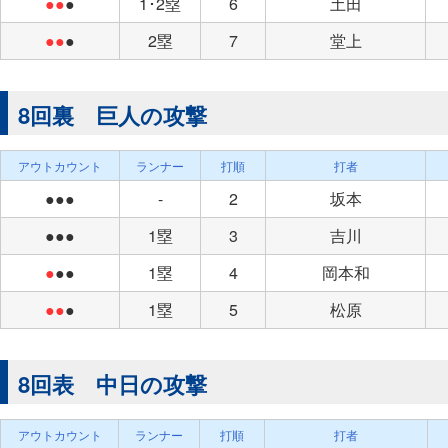
●●
●
1･2塁
6
土田
●●
●
2塁
7
堂上
8回裏 巨人の攻撃
アウトカウント
ランナー
打順
打者
●●●
-
2
坂本
●●●
1塁
3
吉川
●
●●
1塁
4
岡本和
●●
●
1塁
5
松原
8回表 中日の攻撃
アウトカウント
ランナー
打順
打者