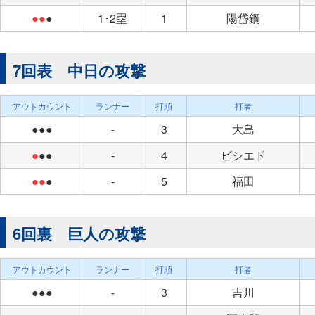
●●
●
1･2塁
1
陽岱鋼
7回表 中日の攻撃
アウトカウント
ランナー
打順
打者
●●●
-
3
大島
●
●●
-
4
ビシエド
●●
●
-
5
福田
6回裏 巨人の攻撃
アウトカウント
ランナー
打順
打者
●●●
-
3
吉川