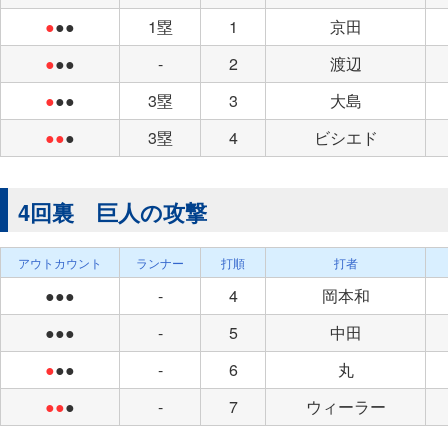
●
●●
1塁
1
京田
●
●●
-
2
渡辺
●
●●
3塁
3
大島
●●
●
3塁
4
ビシエド
4回裏 巨人の攻撃
アウトカウント
ランナー
打順
打者
●●●
-
4
岡本和
●●●
-
5
中田
●
●●
-
6
丸
●●
●
-
7
ウィーラー