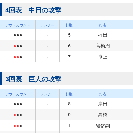
4回表 中日の攻撃
アウトカウント
ランナー
打順
打者
●●●
-
5
福田
●
●●
-
6
高橋周
●●
●
-
7
堂上
3回裏 巨人の攻撃
アウトカウント
ランナー
打順
打者
●●●
-
8
岸田
●
●●
-
9
高橋
●●
●
-
1
陽岱鋼