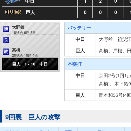
中日
1
2
0
巨人
0
0
0
大野雄
バッテリー
18試合 6勝 8敗
中日
大野雄、祖父
高橋
巨人
高橋、戸根、
20試合 10勝 4敗
本塁打
巨人 1 - 10 中日
中日
京田2号(1回1
高橋)、木下拓9
巨人
岡本和36号(4
9回裏 巨人の攻撃