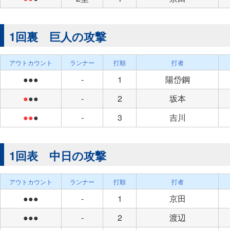
1回裏 巨人の攻撃
アウトカウント
ランナー
打順
打者
●●●
-
1
陽岱鋼
●
●●
-
2
坂本
●●
●
-
3
吉川
1回表 中日の攻撃
アウトカウント
ランナー
打順
打者
●●●
-
1
京田
●●●
-
2
渡辺