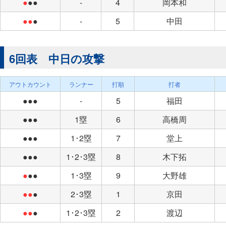
●
●●
-
4
岡本和
●●
●
-
5
中田
6回表 中日の攻撃
アウトカウント
ランナー
打順
打者
●●●
-
5
福田
●●●
1塁
6
高橋周
●●●
1･2塁
7
堂上
●●●
1･2･3塁
8
木下拓
●
●●
1･3塁
9
大野雄
●●
●
2･3塁
1
京田
●●
●
1･2･3塁
2
渡辺