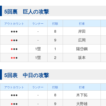
5回裏 巨人の攻撃
アウトカウント
ランナー
打順
打者
●●●
-
8
岸田
●
●●
-
9
広岡
●
●●
1塁
1
陽岱鋼
●●
●
1塁
2
坂本
5回表 中日の攻撃
アウトカウント
ランナー
打順
打者
●●●
-
8
木下拓
●
●●
-
9
大野雄