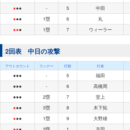
●
●●
-
5
中田
●
●●
1塁
6
丸
●●
●
1塁
7
ウィーラー
2回表 中日の攻撃
アウトカウント
ランナー
打順
打者
●●●
-
5
福田
●●●
-
6
高橋周
●●●
2塁
7
堂上
●
●●
3塁
8
木下拓
●
●●
1塁
9
大野雄
●●
●
2塁
1
京田