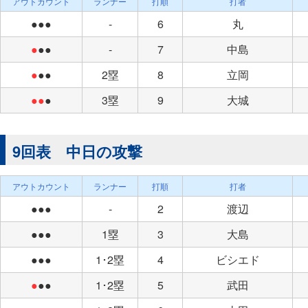
アウトカウント
ランナー
打順
打者
●●●
-
6
丸
●
●●
-
7
中島
●
●●
2塁
8
立岡
●●
●
3塁
9
大城
9回表 中日の攻撃
アウトカウント
ランナー
打順
打者
●●●
-
2
渡辺
●●●
1塁
3
大島
●●●
1･2塁
4
ビシエド
●
●●
1･2塁
5
武田