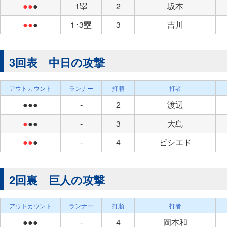
●●
●
1塁
2
坂本
●●
●
1･3塁
3
吉川
3回表 中日の攻撃
アウトカウント
ランナー
打順
打者
●●●
-
2
渡辺
●
●●
-
3
大島
●●
●
-
4
ビシエド
2回裏 巨人の攻撃
アウトカウント
ランナー
打順
打者
●●●
-
4
岡本和