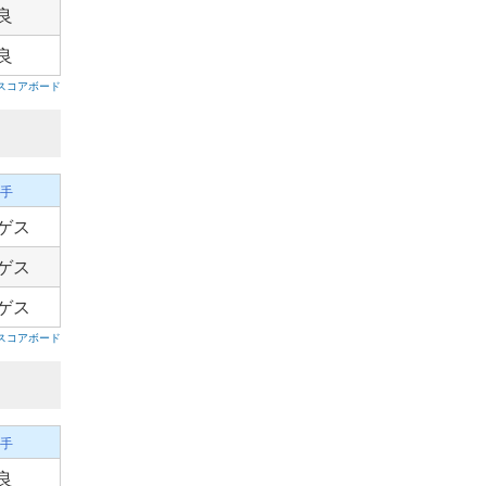
良
良
スコアボード
手
ゲス
ゲス
ゲス
スコアボード
手
良