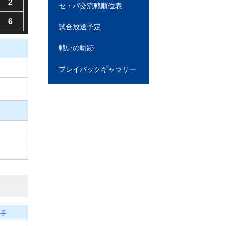
2
セ・パ交流戦順位表
6
試合放送予定
戦いの軌跡
プレイバックギャラリー
手