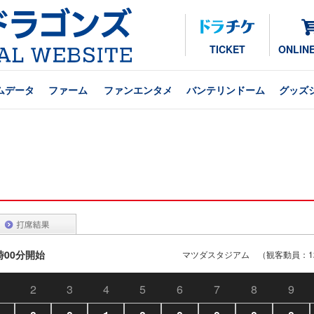
TICKET
ONLIN
ムデータ
ファーム
ファンエンタメ
バンテリンドーム
グッズ
8時00分開始
マツダスタジアム （観客動員：12
2
3
4
5
6
7
8
9