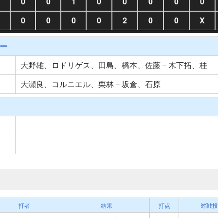
0
0
1
0
0
0
0
0
0
0
0
0
2
0
0
X
ー
大野雄、ロドリゲス、田島、橋本、佐藤－木下拓、桂
大瀬良、コルニエル、栗林－坂倉、石原
打者
結果
打点
対戦投