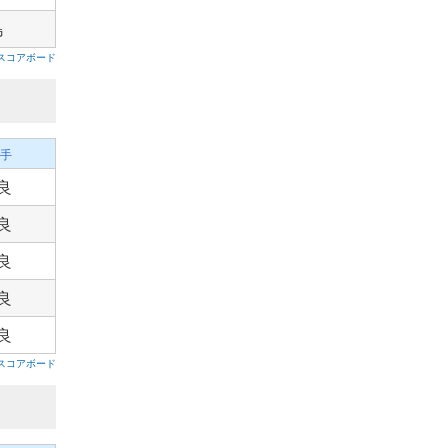
島
スコアボード
手
良
良
良
良
良
スコアボード