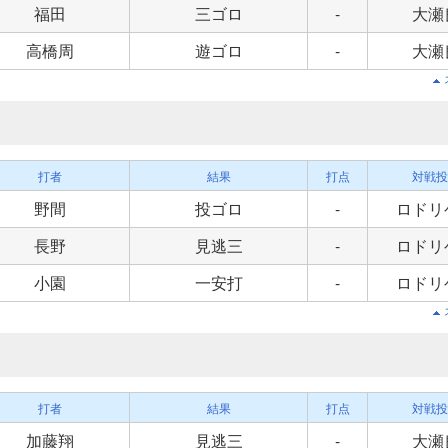
福田
三ゴロ
-
大瀬
高橋周
遊ゴロ
-
大瀬
打者
結果
打点
対戦投
野間
投ゴロ
-
ロドリ
長野
見逃三
-
ロドリ
小園
一安打
-
ロドリ
打者
結果
打点
対戦投
加藤翔
見逃三
-
大瀬