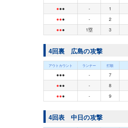
●
●●
-
1
●●
●
-
2
●●
●
1塁
3
4回裏 広島の攻撃
アウトカウント
ランナー
打順
●●●
-
7
●
●●
-
8
●●
●
-
9
4回表 中日の攻撃