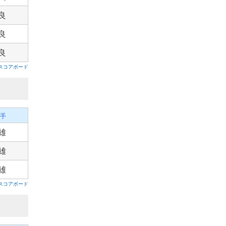
良
良
良
スコアボード
手
雄
雄
雄
スコアボード