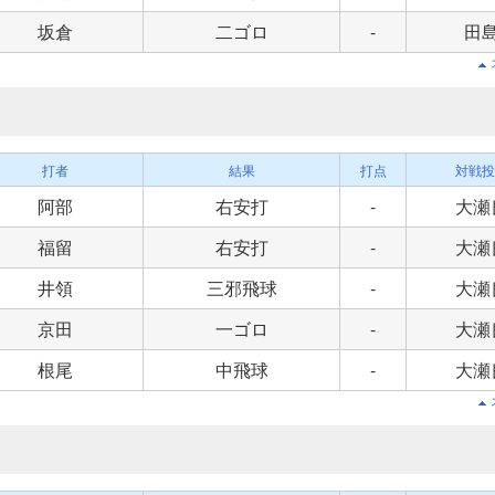
坂倉
二ゴロ
-
田
打者
結果
打点
対戦投
阿部
右安打
-
大瀬
福留
右安打
-
大瀬
井領
三邪飛球
-
大瀬
京田
一ゴロ
-
大瀬
根尾
中飛球
-
大瀬