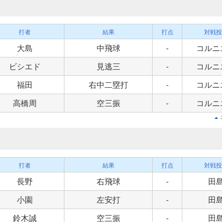
打者
結果
打点
対戦投
大島
中飛球
-
コルニ
ビシエド
見逃三
-
コルニ
福田
右中二塁打
-
コルニ
高橋周
空三振
-
コルニ
打者
結果
打点
対戦投
長野
右飛球
-
田
小園
左安打
-
田
鈴木誠
空三振
-
田