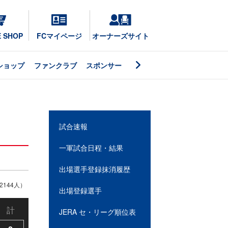
E SHOP
FCマイページ
オーナーズサイト
ショップ
ファンクラブ
スポンサー
試合速報
一軍試合日程・結果
出場選手登録抹消履歴
144人）
出場登録選手
計
JERA セ・リーグ順位表