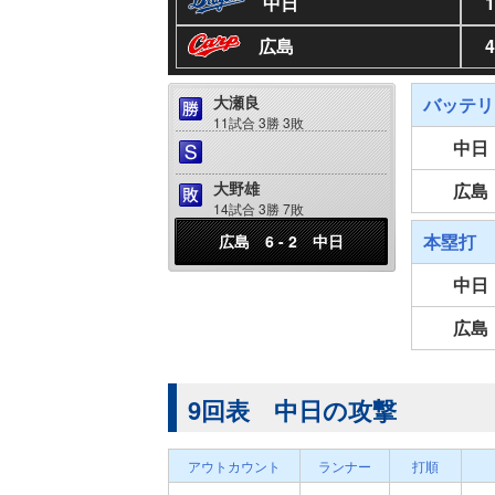
中日
1
広島
4
大瀬良
バッテリ
11試合 3勝 3敗
中日
大野雄
広島
14試合 3勝 7敗
本塁打
広島 6 - 2 中日
中日
広島
9回表 中日の攻撃
アウトカウント
ランナー
打順