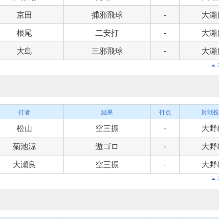
京田
捕邪飛球
-
大瀬
根尾
二安打
-
大瀬
大島
三邪飛球
-
大瀬
打者
結果
打点
対戦投
松山
空三振
-
大野
菊池涼
遊ゴロ
-
大野
大瀬良
空三振
-
大野