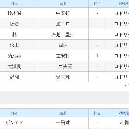
打者
結果
打点
対戦投
鈴木誠
中安打
-
ロドリ
坂倉
遊ゴロ
-
ロドリ
林
左越二塁打
-
ロドリ
松山
四球
-
ロドリ
菊池涼
左安打
1
ロドリ
大瀬良
二ゴ失策
-
ロドリ
野間
遊直球
-
ロドリ
打者
結果
打点
対戦投
ビシエド
一飛球
-
大瀬