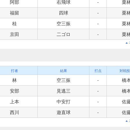
阿部
右飛球
-
栗
福留
四球
-
栗
桂
空三振
-
栗
京田
二ゴロ
-
栗
打者
結果
打点
対戦投
林
空三振
-
橋
安部
見逃三
-
橋
上本
中安打
-
佐
西川
遊直球
-
佐