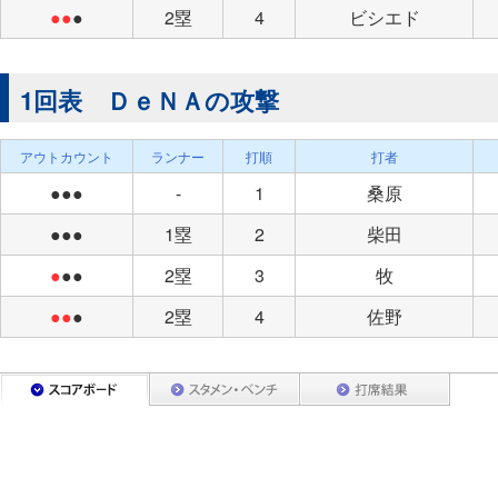
●●
●
2塁
4
ビシエド
1回表 ＤｅＮＡの攻撃
アウトカウント
ランナー
打順
打者
●●●
-
1
桑原
●●●
1塁
2
柴田
●
●●
2塁
3
牧
●●
●
2塁
4
佐野