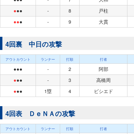
●
●●
-
8
戸柱
●●
●
-
9
大貫
4回裏 中日の攻撃
アウトカウント
ランナー
打順
打者
●●●
-
2
阿部
●
●●
-
3
高橋周
●
●●
1塁
4
ビシエド
4回表 ＤｅＮＡの攻撃
アウトカウント
ランナー
打順
打者