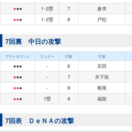
●
●●
1･2塁
7
倉本
●●
●
1･2塁
8
戸柱
7回裏 中日の攻撃
アウトカウント
ランナー
打順
打者
●●●
-
6
京田
●
●●
-
7
木下拓
●●
●
-
8
根尾
●●
●
1塁
9
福留
7回表 ＤｅＮＡの攻撃