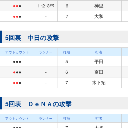
●●
●
1･2･3塁
6
神里
●●
●
-
7
大和
5回裏 中日の攻撃
アウトカウント
ランナー
打順
打者
●●●
-
5
平田
●
●●
-
6
京田
●●
●
-
7
木下拓
5回表 ＤｅＮＡの攻撃
アウトカウント
ランナー
打順
打者
●●●
-
7
大和