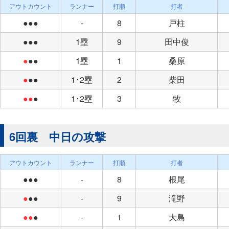
アウトカウント
ランナー
打順
打者
●●●
-
8
戸柱
●●●
1塁
9
田中俊
●
●●
1塁
1
桑原
●
●●
1･2塁
2
柴田
●●
●
1･2塁
3
牧
6回裏 中日の攻撃
アウトカウント
ランナー
打順
打者
●●●
-
8
根尾
●
●●
-
9
滝野
●●
●
-
1
大島