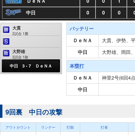
ＤｅＮＡ
0
0
1
中日
0
0
0
大貫
バッテリー
2試合 1勝
ＤｅＮＡ
大貫、伊勢、
大野雄
中日
大野雄、岡田
2試合 1敗
本塁打
中日 3 - 7 ＤｅＮＡ
ＤｅＮＡ
神里2号(6回4
中日
9回裏 中日の攻撃
アウトカウント
ランナー
打順
打者