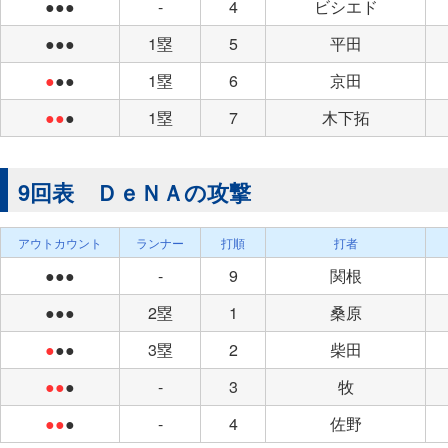
●●●
-
4
ビシエド
●●●
1塁
5
平田
●
●●
1塁
6
京田
●●
●
1塁
7
木下拓
9回表 ＤｅＮＡの攻撃
アウトカウント
ランナー
打順
打者
●●●
-
9
関根
●●●
2塁
1
桑原
●
●●
3塁
2
柴田
●●
●
-
3
牧
●●
●
-
4
佐野