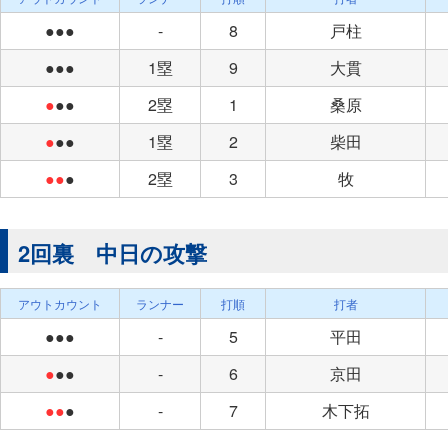
●●●
-
8
戸柱
●●●
1塁
9
大貫
●
●●
2塁
1
桑原
●
●●
1塁
2
柴田
●●
●
2塁
3
牧
2回裏 中日の攻撃
アウトカウント
ランナー
打順
打者
●●●
-
5
平田
●
●●
-
6
京田
●●
●
-
7
木下拓