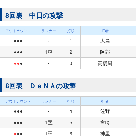
8回裏 中日の攻撃
アウトカウント
ランナー
打順
打者
●●●
-
1
大島
●●●
1塁
2
阿部
●●
●
-
3
高橋周
8回表 ＤｅＮＡの攻撃
アウトカウント
ランナー
打順
打者
●●●
-
4
佐野
●●●
1塁
5
宮崎
●
●●
1塁
6
神里