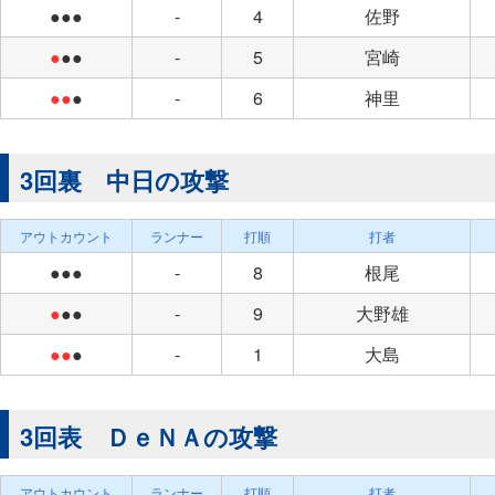
●●●
-
4
佐野
●
●●
-
5
宮崎
●●
●
-
6
神里
3回裏 中日の攻撃
アウトカウント
ランナー
打順
打者
●●●
-
8
根尾
●
●●
-
9
大野雄
●●
●
-
1
大島
3回表 ＤｅＮＡの攻撃
アウトカウント
ランナー
打順
打者