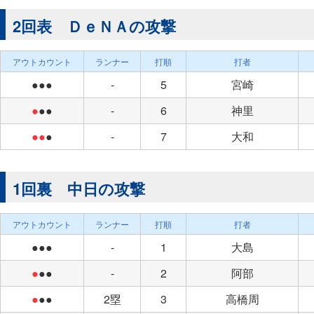
2回表 ＤｅＮＡの攻撃
アウトカウント
ランナー
打順
打者
●●●
-
5
宮崎
●
●●
-
6
神里
●●
●
-
7
大和
1回裏 中日の攻撃
アウトカウント
ランナー
打順
打者
●●●
-
1
大島
●
●●
-
2
阿部
●
●●
2塁
3
高橋周