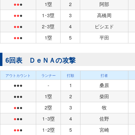
●●
●
1塁
2
阿部
●●
●
1･3塁
3
高橋周
●●
●
2･3塁
4
ビシエド
●●
●
1塁
5
平田
6回表 ＤｅＮＡの攻撃
アウトカウント
ランナー
打順
打者
●●●
-
1
桑原
●●●
1塁
2
柴田
●
●●
2塁
3
牧
●
●●
1･3塁
4
佐野
●●
●
1･2塁
5
宮崎