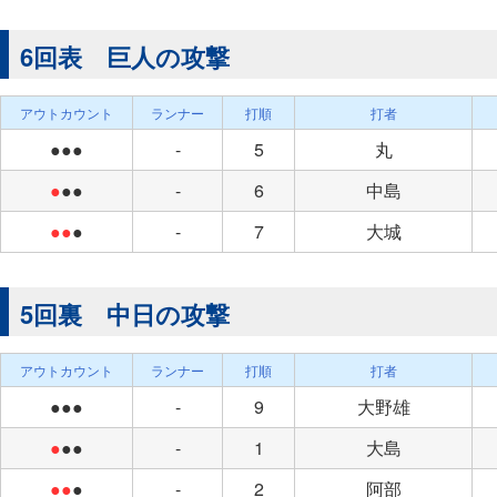
6回表 巨人の攻撃
アウトカウント
ランナー
打順
打者
●●●
-
5
丸
●
●●
-
6
中島
●●
●
-
7
大城
5回裏 中日の攻撃
アウトカウント
ランナー
打順
打者
●●●
-
9
大野雄
●
●●
-
1
大島
●●
●
-
2
阿部