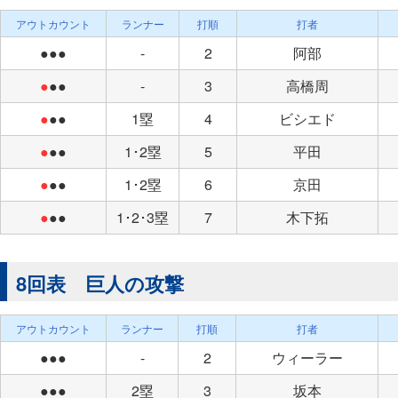
アウトカウント
ランナー
打順
打者
●●●
-
2
阿部
●
●●
-
3
高橋周
●
●●
1塁
4
ビシエド
●
●●
1･2塁
5
平田
●
●●
1･2塁
6
京田
●
●●
1･2･3塁
7
木下拓
8回表 巨人の攻撃
アウトカウント
ランナー
打順
打者
●●●
-
2
ウィーラー
●●●
2塁
3
坂本