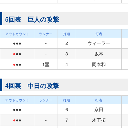
5回表 巨人の攻撃
アウトカウント
ランナー
打順
打者
●●●
-
2
ウィーラー
●
●●
-
3
坂本
●
●●
1塁
4
岡本和
4回裏 中日の攻撃
アウトカウント
ランナー
打順
打者
●●●
-
6
京田
●
●●
-
7
木下拓