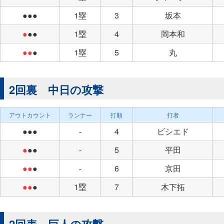
●●●
1塁
3
坂本
●
●●
1塁
4
岡本和
●●
●
1塁
5
丸
2回裏 中日の攻撃
アウトカウント
ランナー
打順
打者
●●●
-
4
ビシエド
●
●●
-
5
平田
●●
●
-
6
京田
●●
●
1塁
7
木下拓