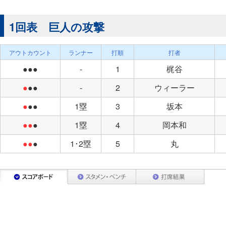
1回表 巨人の攻撃
アウトカウント
ランナー
打順
打者
●●●
-
1
梶谷
●
●●
-
2
ウィーラー
●
●●
1塁
3
坂本
●●
●
1塁
4
岡本和
●●
●
1･2塁
5
丸