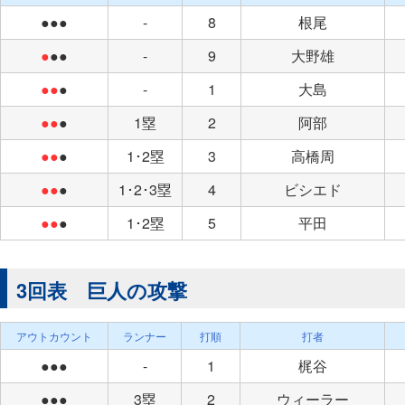
●●●
-
8
根尾
●
●●
-
9
大野雄
●●
●
-
1
大島
●●
●
1塁
2
阿部
●●
●
1･2塁
3
高橋周
●●
●
1･2･3塁
4
ビシエド
●●
●
1･2塁
5
平田
3回表 巨人の攻撃
アウトカウント
ランナー
打順
打者
●●●
-
1
梶谷
●●●
3塁
2
ウィーラー