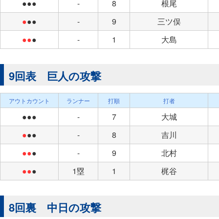
●●●
-
8
根尾
●
●●
-
9
三ツ俣
●●
●
-
1
大島
9回表 巨人の攻撃
アウトカウント
ランナー
打順
打者
●●●
-
7
大城
●
●●
-
8
吉川
●●
●
-
9
北村
●●
●
1塁
1
梶谷
8回裏 中日の攻撃