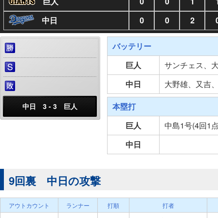
巨人
0
0
1
中日
0
0
2
バッテリー
巨人
サンチェス、
中日
大野雄、又吉
本塁打
中日 3 - 3 巨人
巨人
中島1号(4回1
中日
9回裏 中日の攻撃
アウトカウント
ランナー
打順
打者