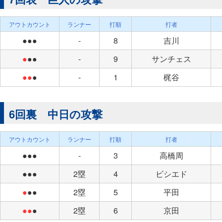
アウトカウント
ランナー
打順
打者
●●●
-
8
吉川
●
●●
-
9
サンチェス
●●
●
-
1
梶谷
6回裏 中日の攻撃
アウトカウント
ランナー
打順
打者
●●●
-
3
高橋周
●●●
2塁
4
ビシエド
●
●●
2塁
5
平田
●●
●
2塁
6
京田