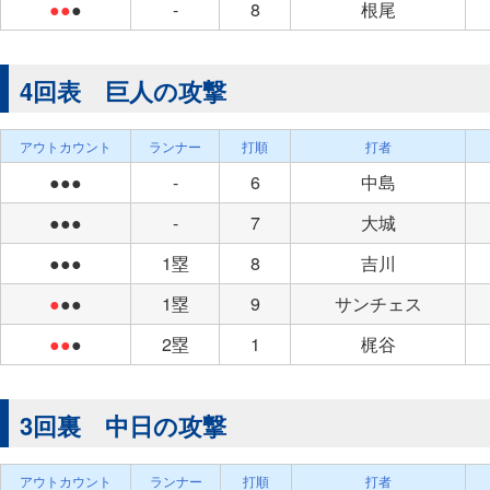
●●
●
-
8
根尾
4回表 巨人の攻撃
アウトカウント
ランナー
打順
打者
●●●
-
6
中島
●●●
-
7
大城
●●●
1塁
8
吉川
●
●●
1塁
9
サンチェス
●●
●
2塁
1
梶谷
3回裏 中日の攻撃
アウトカウント
ランナー
打順
打者