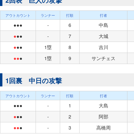
2回表 巨人の攻撃
アウトカウント
ランナー
打順
打者
●●●
-
6
中島
●
●●
-
7
大城
●
●●
1塁
8
吉川
●●
●
1塁
9
サンチェス
1回裏 中日の攻撃
アウトカウント
ランナー
打順
打者
●●●
-
1
大島
●
●●
-
2
阿部
●●
●
-
3
高橋周