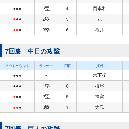
●●●
2塁
4
岡本和
●
●●
2塁
5
丸
●●
●
3塁
6
亀井
7回裏 中日の攻撃
アウトカウント
ランナー
打順
打者
●●●
-
7
木下拓
●●●
1塁
8
根尾
●
●●
2塁
9
福留
●●
●
3塁
1
大島
7回表 巨人の攻撃