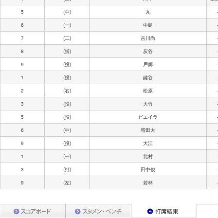
5
(中)
丸
6
(一)
中島
7
(二)
吉川尚
8
(捕)
炭谷
9
(投)
戸郷
1
(投)
鍵谷
2
(右)
松原
3
(投)
大竹
5
(投)
ビエイラ
6
(中)
増田大
9
(投)
大江
1
(一)
北村
3
(打)
田中俊
9
(左)
若林