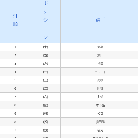
ポ
ジ
打
シ
選手
順
ョ
ン
1
(中)
大島
2
(遊)
京田
3
(左)
福田
4
(一)
ビシエド
5
(三)
高橋
6
(二)
阿部
7
(右)
井領
8
(捕)
木下拓
9
(投)
松葉
3
(投)
浜田達
7
(投)
谷元