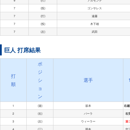
9
(打)
アルモンテ
7
(投)
ゴンサレス
7
(打)
遠藤
7
(投)
木下雄
7
(左)
武田
巨人 打席結果
ポ
ジ
打
シ
選手
順
ョ
ン
1
(遊)
坂本
右越
2
(右)
パーラ
右
3
(左)
ウィーラー
遊
4
(三)
岡本
空