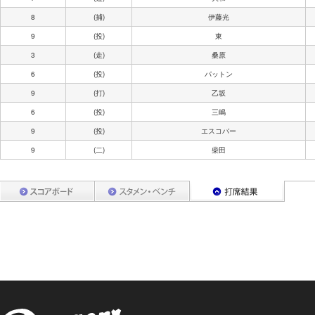
8
(捕)
伊藤光
9
(投)
東
3
(走)
桑原
6
(投)
パットン
9
(打)
乙坂
6
(投)
三嶋
9
(投)
エスコバー
9
(二)
柴田