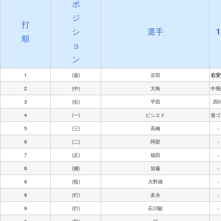
ポ
ジ
打
シ
選手
1
順
ョ
ン
1
(遊)
京田
右安
2
(中)
大島
中飛
3
(右)
平田
四
4
(一)
ビシエド
遊ゴ
5
(三)
高橋
-
6
(二)
阿部
-
7
(左)
福田
-
8
(捕)
加藤
-
9
(投)
大野雄
-
8
(打)
友永
-
9
(打)
石川駿
-