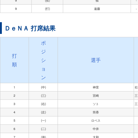
9
(投)
福
-
9
(打)
遠藤
-
ＤｅＮＡ 打席結果
ポ
ジ
打
シ
選手
順
ョ
ン
1
(中)
神里
右
2
(三)
宮崎
三
3
(右)
ソト
三
4
(左)
筒香
5
(一)
ロペス
6
(二)
中井
7
(遊)
大和