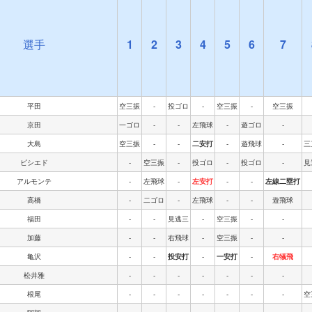
選手
1
2
3
4
5
6
7
平田
空三振
-
投ゴロ
-
空三振
-
空三振
京田
一ゴロ
-
-
左飛球
-
遊ゴロ
-
大島
空三振
-
-
二安打
-
遊飛球
-
三
ビシエド
-
空三振
-
投ゴロ
-
投ゴロ
-
見
アルモンテ
-
左飛球
-
左安打
-
-
左線二塁打
高橋
-
二ゴロ
-
左飛球
-
-
遊飛球
福田
-
-
見逃三
-
空三振
-
-
加藤
-
-
右飛球
-
空三振
-
-
亀沢
-
-
投安打
-
一安打
-
右犠飛
松井雅
-
-
-
-
-
-
-
根尾
-
-
-
-
-
-
-
空