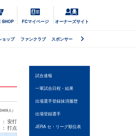
E SHOP
FCマイページ
オーナーズサイト
ショップ
ファンクラブ
スポンサー
試合速報
一軍試合日程・結果
出場選手登録抹消履歴
469人）
出場登録選手
： 安打
JERA セ・リーグ順位表
： 打点