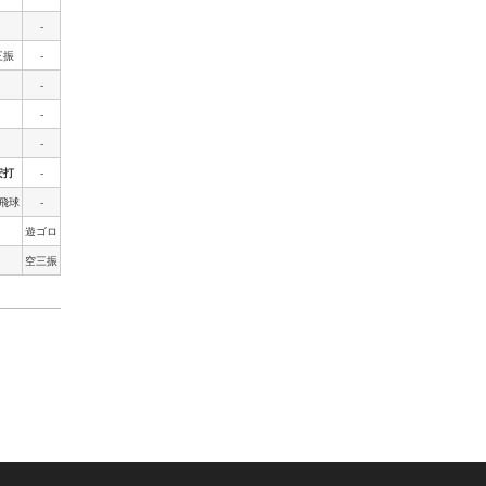
-
三振
-
-
-
-
安打
-
飛球
-
遊ゴロ
空三振