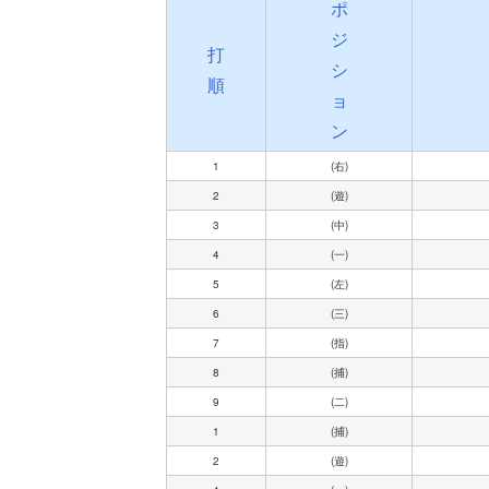
ポ
ジ
打
シ
順
ョ
ン
1
(右)
2
(遊)
3
(中)
4
(一)
5
(左)
6
(三)
7
(指)
8
(捕)
9
(二)
1
(捕)
2
(遊)