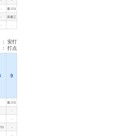
-
-
-
遊ゴロ
-
見逃三
-
-
： 安打
： 打点
8
9
遊ゴロ
-
-
ゴロ
-
-