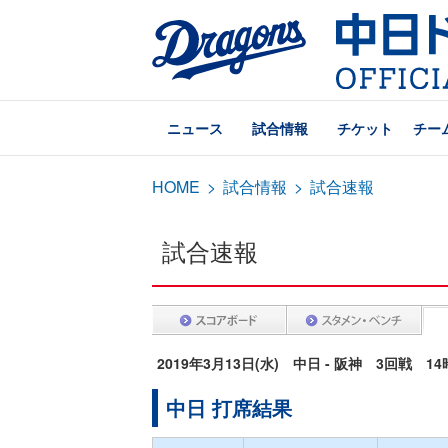
ニュース
試合情報
チケット
チー
HOME
>
試合情報
>
試合速報
試合速報
2019年3月13日(水) 中日 - 阪神 3回戦 1
中日 打席結果