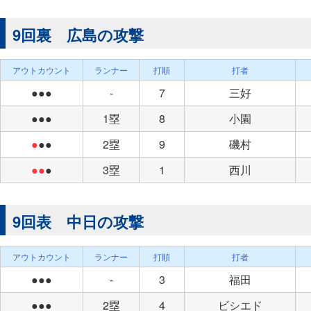
9回裏 広島の攻撃
アウトカウント
ランナー
打順
打者
●●●
-
7
三好
●●●
1塁
8
小園
●
●●
2塁
9
磯村
●●
●
3塁
1
西川
9回表 中日の攻撃
アウトカウント
ランナー
打順
打者
●●●
-
3
福田
●●●
2塁
4
ビシエド