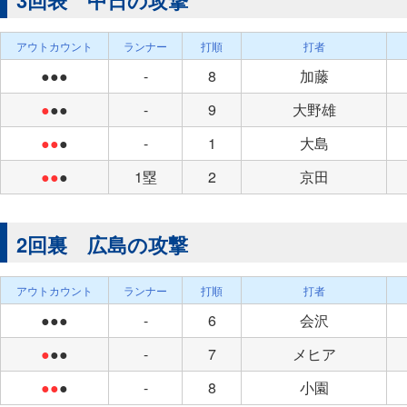
3回表 中日の攻撃
アウトカウント
ランナー
打順
打者
●●●
-
8
加藤
●
●●
-
9
大野雄
●●
●
-
1
大島
●●
●
1塁
2
京田
2回裏 広島の攻撃
アウトカウント
ランナー
打順
打者
●●●
-
6
会沢
●
●●
-
7
メヒア
●●
●
-
8
小園