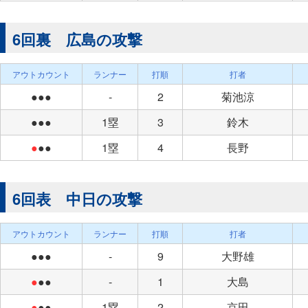
6回裏 広島の攻撃
アウトカウント
ランナー
打順
打者
●●●
-
2
菊池涼
●●●
1塁
3
鈴木
●
●●
1塁
4
長野
6回表 中日の攻撃
アウトカウント
ランナー
打順
打者
●●●
-
9
大野雄
●
●●
-
1
大島
●
●●
1塁
2
京田