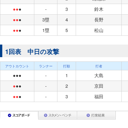
●●
●
-
3
鈴木
●●
●
3塁
4
長野
●●
●
1塁
5
松山
1回表 中日の攻撃
アウトカウント
ランナー
打順
打者
●●●
-
1
大島
●
●●
-
2
京田
●●
●
-
3
福田