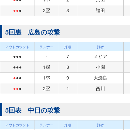
●●
●
2塁
3
福田
5回裏 広島の攻撃
アウトカウント
ランナー
打順
打者
●●●
-
7
メヒア
●●●
1塁
8
小園
●
●●
1塁
9
大瀬良
●●
●
2塁
1
西川
5回表 中日の攻撃
アウトカウント
ランナー
打順
打者