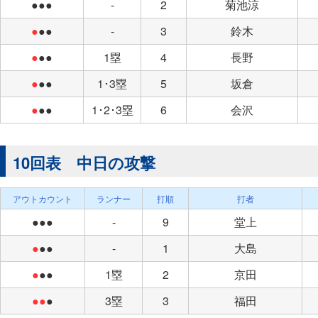
●●●
-
2
菊池涼
●
●●
-
3
鈴木
●
●●
1塁
4
長野
●
●●
1･3塁
5
坂倉
●
●●
1･2･3塁
6
会沢
10回表 中日の攻撃
アウトカウント
ランナー
打順
打者
●●●
-
9
堂上
●
●●
-
1
大島
●
●●
1塁
2
京田
●●
●
3塁
3
福田