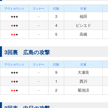
アウトカウント
ランナー
打順
打者
●●●
-
3
福田
●
●●
-
4
ビシエド
●●
●
-
5
高橋
3回裏 広島の攻撃
アウトカウント
ランナー
打順
打者
●●●
-
9
大瀬良
●
●●
-
1
西川
●●
●
-
2
菊池涼