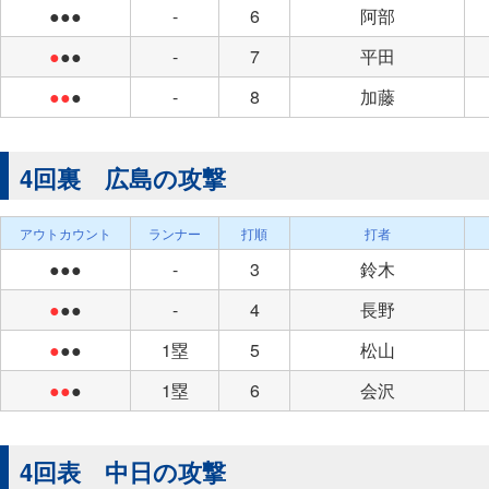
●●●
-
6
阿部
●
●●
-
7
平田
●●
●
-
8
加藤
4回裏 広島の攻撃
アウトカウント
ランナー
打順
打者
●●●
-
3
鈴木
●
●●
-
4
長野
●
●●
1塁
5
松山
●●
●
1塁
6
会沢
4回表 中日の攻撃