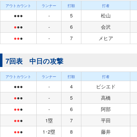
アウトカウント
ランナー
打順
打者
●●●
-
5
松山
●
●●
-
6
会沢
●●
●
-
7
メヒア
7回表 中日の攻撃
アウトカウント
ランナー
打順
打者
●●●
-
4
ビシエド
●
●●
-
5
高橋
●●
●
-
6
阿部
●●
●
1塁
7
平田
●●
●
1･2塁
8
藤井