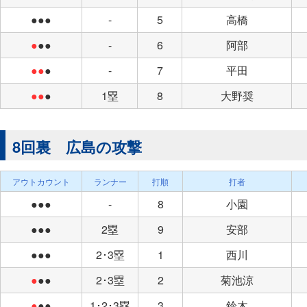
●●●
-
5
高橋
●
●●
-
6
阿部
●●
●
-
7
平田
●●
●
1塁
8
大野奨
8回裏 広島の攻撃
アウトカウント
ランナー
打順
打者
●●●
-
8
小園
●●●
2塁
9
安部
●●●
2･3塁
1
西川
●
●●
2･3塁
2
菊池涼
●
●●
1･2･3塁
3
鈴木