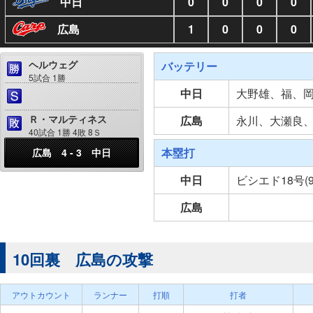
中日
0
0
0
0
広島
1
0
0
0
ヘルウェグ
バッテリー
5試合 1勝
中日
大野雄、福、
Ｒ・マルティネス
広島
永川、大瀬良
40試合 1勝 4敗 8Ｓ
本塁打
広島 4 - 3 中日
中日
ビシエド18号(
広島
10回裏 広島の攻撃
アウトカウント
ランナー
打順
打者