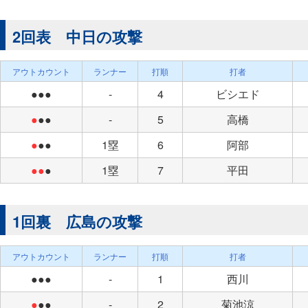
2回表 中日の攻撃
アウトカウント
ランナー
打順
打者
●●●
-
4
ビシエド
●
●●
-
5
高橋
●
●●
1塁
6
阿部
●●
●
1塁
7
平田
1回裏 広島の攻撃
アウトカウント
ランナー
打順
打者
●●●
-
1
西川
●
●●
-
2
菊池涼