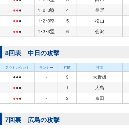
●●
●
1･2･3塁
4
長野
●●
●
1･2･3塁
5
松山
●●
●
1･2･3塁
6
会沢
8回表 中日の攻撃
アウトカウント
ランナー
打順
打者
●●●
-
9
大野雄
●
●●
-
1
大島
●●
●
-
2
京田
7回裏 広島の攻撃