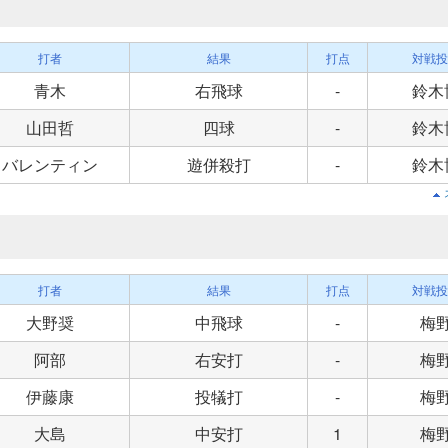
打者
結果
打点
対戦投
青木
右飛球
-
鈴木
山田哲
四球
-
鈴木
バレンティン
遊併殺打
-
鈴木
打者
結果
打点
対戦投
大野奨
中飛球
-
梅
阿部
右安打
-
梅
伊藤康
投犠打
-
梅
大島
中安打
1
梅