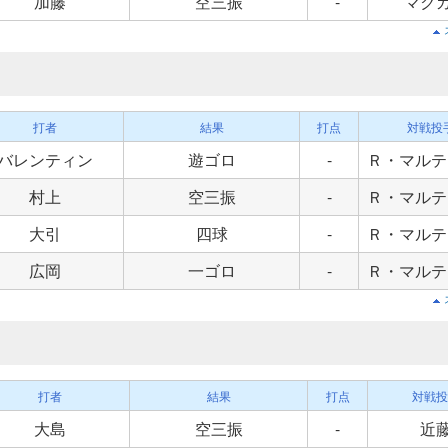
加藤
空三振
-
マク
打者
結果
打点
対戦投
バレンティン
遊ゴロ
-
Ｒ・マルテ
村上
空三振
-
Ｒ・マルテ
大引
四球
-
Ｒ・マルテ
広岡
一ゴロ
-
Ｒ・マルテ
打者
結果
打点
対戦投
大島
空三振
-
近