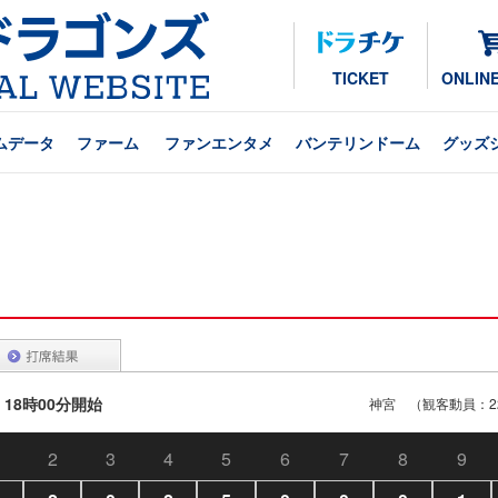
TICKET
ONLIN
ムデータ
ファーム
ファンエンタメ
バンテリンドーム
グッズ
 18時00分開始
神宮 （観客動員：22
2
3
4
5
6
7
8
9