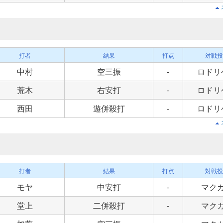
打者
結果
打点
対戦投
中村
空三振
-
ロドリ
荒木
右安打
-
ロドリ
西田
遊併殺打
-
ロドリ
打者
結果
打点
対戦投
モヤ
中安打
-
マク
堂上
二併殺打
-
マク