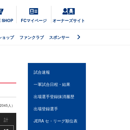
E SHOP
FCマイページ
オーナーズサイト
ショップ
ファンクラブ
スポンサー
試合速報
一軍試合日程・結果
出場選手登録抹消履歴
045人）
出場登録選手
計
JERA セ・リーグ順位表