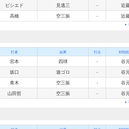
ビシエド
見逃三
-
近
高橋
空三振
-
近
打者
結果
打点
対戦投
宮本
四球
-
谷
坂口
遊ゴロ
-
谷
青木
空三振
-
谷
山田哲
空三振
-
谷