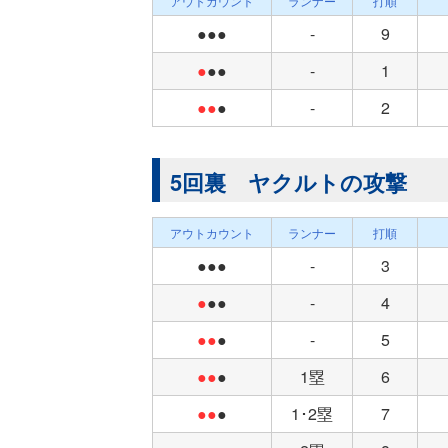
アウトカウント
ランナー
打順
●●●
-
9
●
●●
-
1
●●
●
-
2
5回裏 ヤクルトの攻撃
アウトカウント
ランナー
打順
●●●
-
3
●
●●
-
4
●●
●
-
5
●●
●
1塁
6
●●
●
1･2塁
7