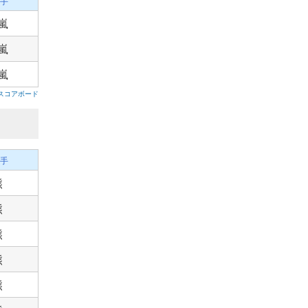
手
嵐
嵐
嵐
スコアボード
手
熊
熊
熊
熊
熊