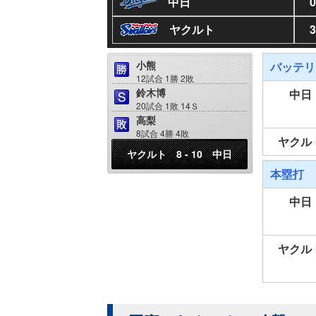
中日
0
ヤクルト
3
小熊
バッテリ
12試合 1勝 2敗
鈴木博
中日
20試合 1敗 14Ｓ
高梨
8試合 4勝 4敗
ヤクル
ヤクルト 8 - 10 中日
本塁打
中日
ヤクル