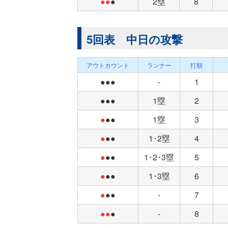
●●
●
2塁
8
5回表 中日の攻撃
アウトカウント
ランナー
打順
●●●
-
1
●●●
1塁
2
●
●●
1塁
3
●
●●
1･2塁
4
●
●●
1･2･3塁
5
●
●●
1･3塁
6
●
●●
-
7
●●
●
-
8