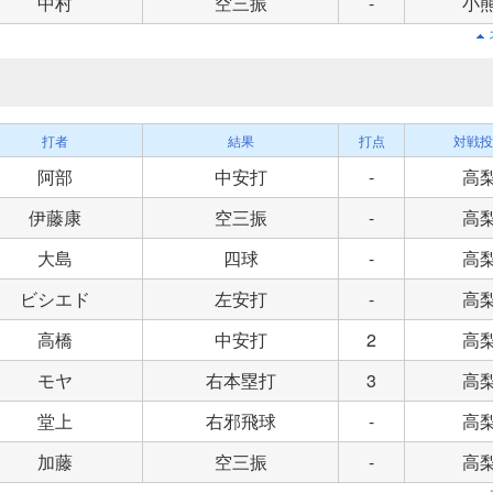
中村
空三振
-
小
打者
結果
打点
対戦投
阿部
中安打
-
高
伊藤康
空三振
-
高
大島
四球
-
高
ビシエド
左安打
-
高
高橋
中安打
2
高
モヤ
右本塁打
3
高
堂上
右邪飛球
-
高
加藤
空三振
-
高