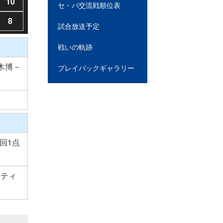
10
セ・パ交流戦順位表
8
試合放送予定
戦いの軌跡
木博－
プレイバックギャラリー
4回1点
ンティ