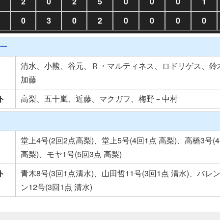
2
0
2
5
0
0
0
1
0
3
0
2
0
0
0
0
ー
清水、小熊、谷元、Ｒ・マルティネス、ロドリゲス、鈴
加藤
ト
高梨、五十嵐、近藤、マクガフ、梅野－中村
堂上4号(2回2点高梨)、堂上5号(4回1点 高梨)、高橋3号(
高梨)、モヤ1号(5回3点 高梨)
ト
青木8号(3回1点清水)、山田哲11号(3回1点 清水)、バレ
ン12号(3回1点 清水)