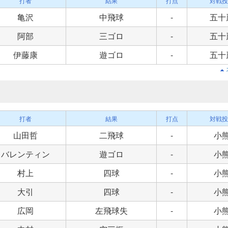
打者
結果
打点
対戦投
亀沢
中飛球
-
五十
阿部
三ゴロ
-
五十
伊藤康
遊ゴロ
-
五十
打者
結果
打点
対戦投
山田哲
二飛球
-
小
バレンティン
遊ゴロ
-
小
村上
四球
-
小
大引
四球
-
小
広岡
左飛球失
-
小