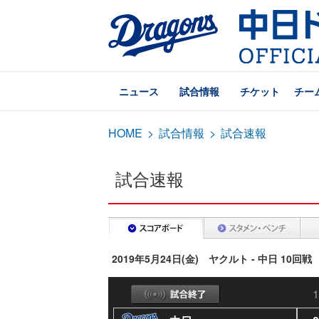
ニュース
試合情報
チケット
チー
HOME
>
試合情報
>
試合速報
試合速報
2019年5月24日(金) ヤクルト - 中日 10回戦
1