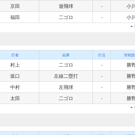
京田
遊飛球
-
小
福田
二ゴロ
-
小
打者
結果
打点
対戦投
村上
二ゴロ
-
勝
坂口
左線二塁打
-
勝
中村
左飛球
-
勝
太田
二ゴロ
-
勝