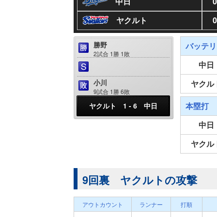
中日
0
ヤクルト
0
勝野
バッテリ
2試合 1勝 1敗
中日
小川
ヤクル
9試合 1勝 6敗
本塁打
ヤクルト 1 - 6 中日
中日
ヤクル
9回裏 ヤクルトの攻撃
アウトカウント
ランナー
打順