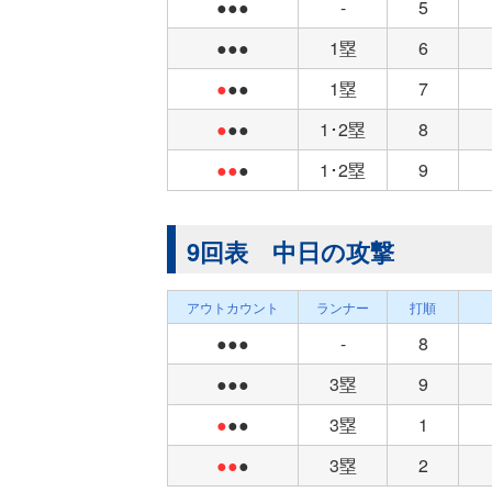
●●●
-
5
●●●
1塁
6
●
●●
1塁
7
●
●●
1･2塁
8
●●
●
1･2塁
9
9回表 中日の攻撃
アウトカウント
ランナー
打順
●●●
-
8
●●●
3塁
9
●
●●
3塁
1
●●
●
3塁
2