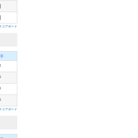
川
川
スコアボード
手
野
野
野
野
スコアボード