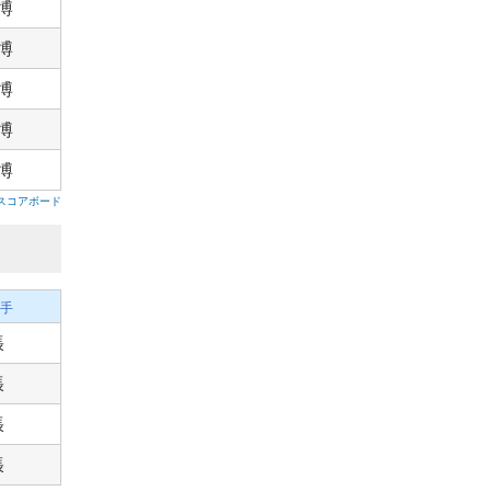
博
博
博
博
博
スコアボード
手
張
張
張
張