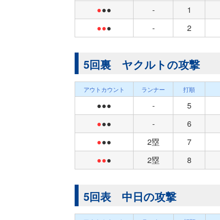
●
●●
-
1
●●
●
-
2
5回裏 ヤクルトの攻撃
アウトカウント
ランナー
打順
●●●
-
5
●
●●
-
6
●
●●
2塁
7
●●
●
2塁
8
5回表 中日の攻撃