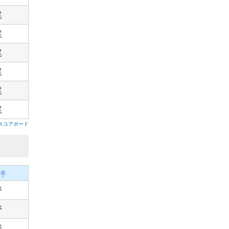
尾
尾
尾
尾
尾
尾
スコアボード
手
野
野
野