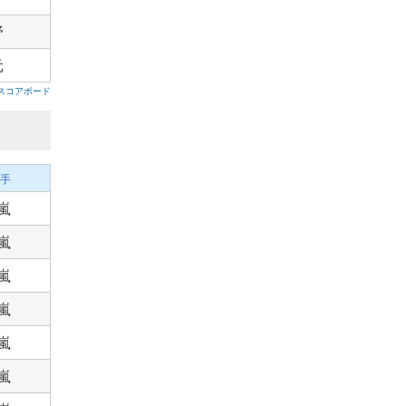
野
元
スコアボード
手
嵐
嵐
嵐
嵐
嵐
嵐