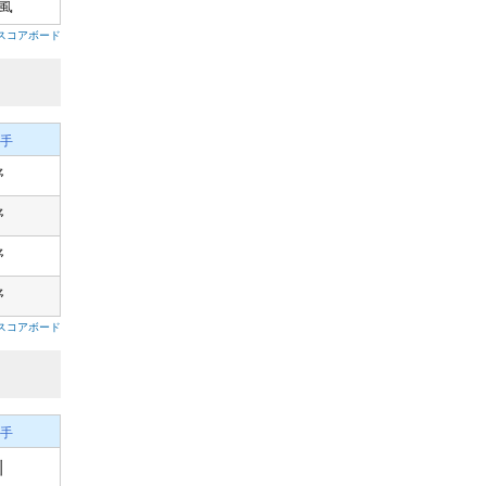
嵐
スコアボード
手
野
野
野
野
スコアボード
手
川