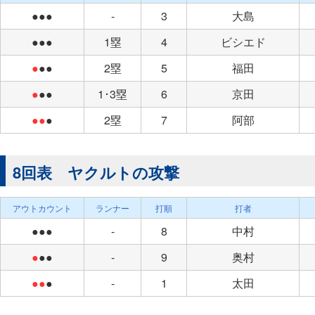
●●●
-
3
大島
●●●
1塁
4
ビシエド
●
●●
2塁
5
福田
●
●●
1･3塁
6
京田
●●
●
2塁
7
阿部
8回表 ヤクルトの攻撃
アウトカウント
ランナー
打順
打者
●●●
-
8
中村
●
●●
-
9
奥村
●●
●
-
1
太田