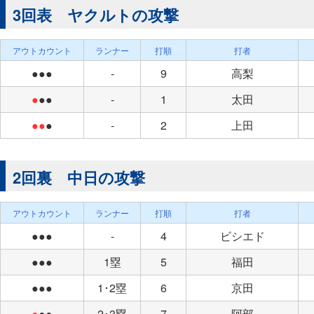
3回表 ヤクルトの攻撃
アウトカウント
ランナー
打順
打者
●●●
-
9
高梨
●
●●
-
1
太田
●●
●
-
2
上田
2回裏 中日の攻撃
アウトカウント
ランナー
打順
打者
●●●
-
4
ビシエド
●●●
1塁
5
福田
●●●
1･2塁
6
京田
●
●●
2･3塁
7
阿部