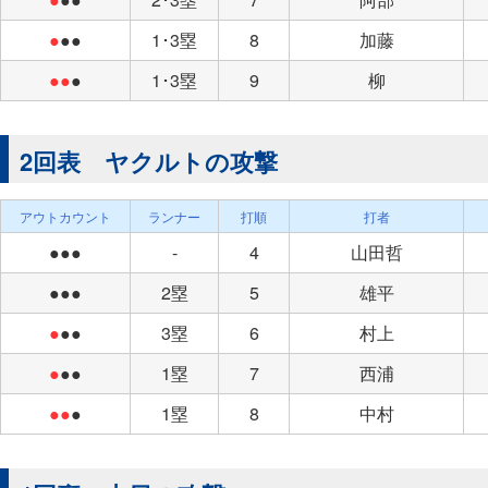
●
●●
1･3塁
8
加藤
●●
●
1･3塁
9
柳
2回表 ヤクルトの攻撃
アウトカウント
ランナー
打順
打者
●●●
-
4
山田哲
●●●
2塁
5
雄平
●
●●
3塁
6
村上
●
●●
1塁
7
西浦
●●
●
1塁
8
中村