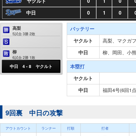
ヤクルト
0
1
0
中日
0
1
0
高梨
バッテリー
5試合 3勝 2敗
ヤクルト
高梨、マクガ
柳
中日
柳、岡田、小
6試合 2勝 1敗
本塁打
中日 4 - 8 ヤクルト
ヤクルト
中日
福田4号(6回1
9回裏 中日の攻撃
アウトカウント
ランナー
打順
打者