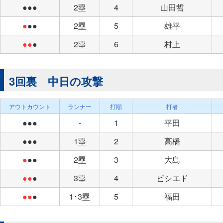
●●●
2塁
4
山田哲
●
●●
2塁
5
雄平
●●
●
2塁
6
村上
3回裏 中日の攻撃
アウトカウント
ランナー
打順
打者
●●●
-
1
平田
●●●
1塁
2
高橋
●
●●
2塁
3
大島
●●
●
3塁
4
ビシエド
●●
●
1･3塁
5
福田