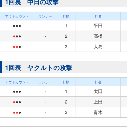
1回裏 中日の攻撃
アウトカウント
ランナー
打順
打者
●●●
-
1
平田
●
●●
-
2
高橋
●●
●
-
3
大島
1回表 ヤクルトの攻撃
アウトカウント
ランナー
打順
打者
●●●
-
1
太田
●
●●
-
2
上田
●●
●
-
3
青木