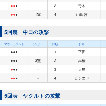
●●
●
-
3
青木
●●
●
1塁
4
山田哲
5回裏 中日の攻撃
アウトカウント
ランナー
打順
打者
●●●
-
1
平田
●●●
3塁
2
高橋
●
●●
-
3
大島
●●
●
-
4
ビシエド
5回表 ヤクルトの攻撃