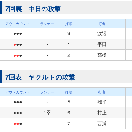
7回裏 中日の攻撃
アウトカウント
ランナー
打順
打者
●●●
-
9
渡辺
●
●●
-
1
平田
●●
●
-
2
高橋
7回表 ヤクルトの攻撃
アウトカウント
ランナー
打順
打者
●●●
-
5
雄平
●●●
1塁
6
村上
●●
●
-
7
西浦