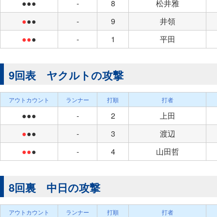
●●●
-
8
松井雅
●
●●
-
9
井領
●●
●
-
1
平田
9回表 ヤクルトの攻撃
アウトカウント
ランナー
打順
打者
●●●
-
2
上田
●
●●
-
3
渡辺
●●
●
-
4
山田哲
8回裏 中日の攻撃
アウトカウント
ランナー
打順
打者