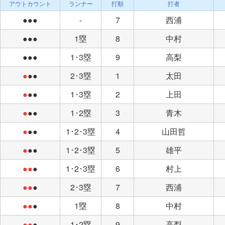
アウトカウント
ランナー
打順
打者
●●●
-
7
西浦
●●●
1塁
8
中村
●●●
1･3塁
9
高梨
●
●●
2･3塁
1
太田
●
●●
1･3塁
2
上田
●
●●
1･2塁
3
青木
●
●●
1･2･3塁
4
山田哲
●
●●
1･2･3塁
5
雄平
●●
●
1･2･3塁
6
村上
●●
●
2･3塁
7
西浦
●●
●
1塁
8
中村
●●
●
1･2塁
9
高梨