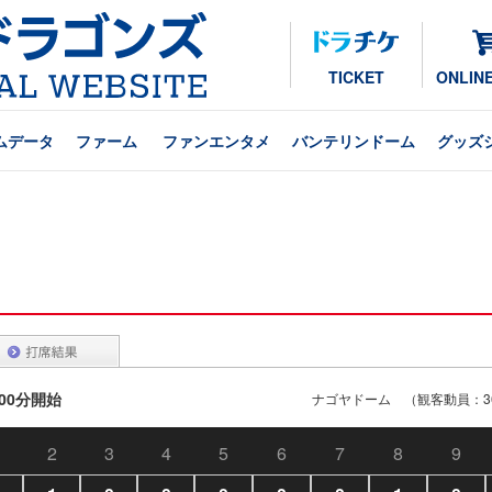
TICKET
ONLIN
ムデータ
ファーム
ファンエンタメ
バンテリンドーム
グッズ
時00分開始
ナゴヤドーム （観客動員：36
2
3
4
5
6
7
8
9