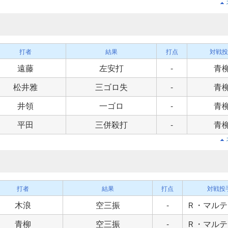
打者
結果
打点
対戦投
遠藤
左安打
-
青
松井雅
三ゴロ失
-
青
井領
一ゴロ
-
青
平田
三併殺打
-
青
打者
結果
打点
対戦投
木浪
空三振
-
Ｒ・マルテ
青柳
空三振
-
Ｒ・マルテ