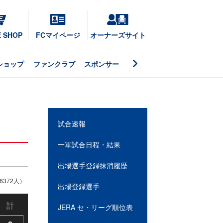
E SHOP
FCマイページ
オーナーズサイト
ショップ
ファンクラブ
スポンサー
試合速報
一軍試合日程・結果
出場選手登録抹消履歴
372人）
出場登録選手
計
JERA セ・リーグ順位表