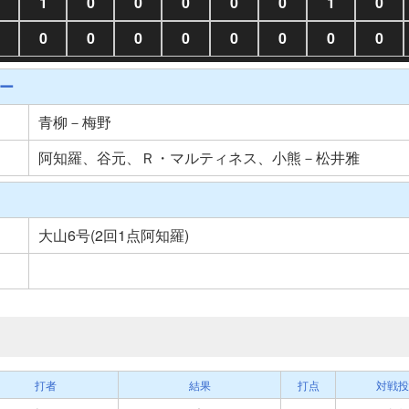
1
0
0
0
0
0
1
0
0
0
0
0
0
0
0
0
ー
青柳－梅野
阿知羅、谷元、Ｒ・マルティネス、小熊－松井雅
大山6号(2回1点阿知羅)
打者
結果
打点
対戦投