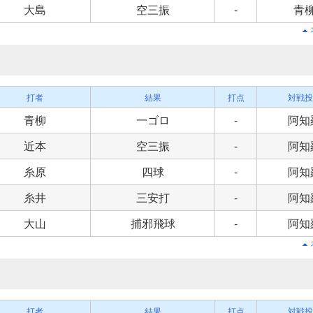
大島
空三振
-
青
打者
結果
打点
対戦投
青柳
一ゴロ
-
阿知
近本
空三振
-
阿知
糸原
四球
-
阿知
糸井
三安打
-
阿知
大山
捕邪飛球
-
阿知
打者
結果
打点
対戦投