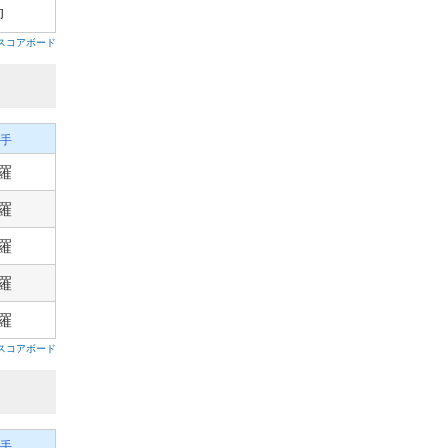
柳
スコアボード
手
羅
羅
羅
羅
羅
スコアボード
手