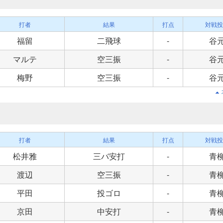
打者
結果
打点
対戦投
福留
二飛球
-
谷
マルテ
空三振
-
谷
梅野
空三振
-
谷
打者
結果
打点
対戦投
松井雅
三バ安打
-
青
渡辺
空三振
-
青
平田
投ゴロ
-
青
京田
中安打
-
青