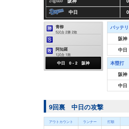
阪神
0
中日
0
青柳
バッテリ
5試合 2勝 2敗
阪神
阿知羅
中日
1試合 1敗
本塁打
中日 0 - 2 阪神
阪神
中日
9回裏 中日の攻撃
アウトカウント
ランナー
打順