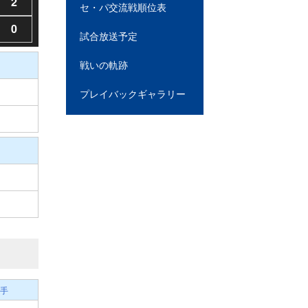
2
セ・パ交流戦順位表
0
試合放送予定
戦いの軌跡
プレイバックギャラリー
手