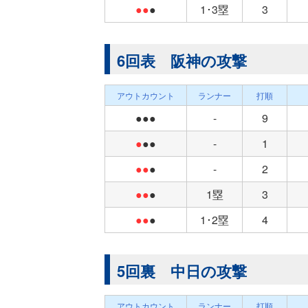
●●
●
1･3塁
3
6回表 阪神の攻撃
アウトカウント
ランナー
打順
●●●
-
9
●
●●
-
1
●●
●
-
2
●●
●
1塁
3
●●
●
1･2塁
4
5回裏 中日の攻撃
アウトカウント
ランナー
打順