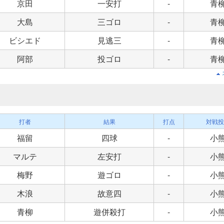
京田
一安打
-
青
大島
三ゴロ
-
青
ビシエド
見逃三
-
青
阿部
投ゴロ
-
青
打者
結果
打点
対戦投
福留
四球
-
小
マルテ
左安打
-
小
梅野
遊ゴロ
-
小
木浪
故意四
-
小
青柳
遊併殺打
-
小