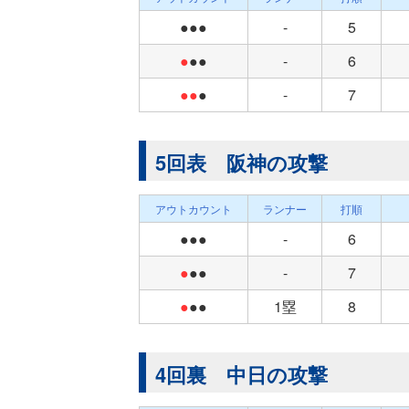
●●●
-
5
●
●●
-
6
●●
●
-
7
5回表 阪神の攻撃
アウトカウント
ランナー
打順
●●●
-
6
●
●●
-
7
●
●●
1塁
8
4回裏 中日の攻撃