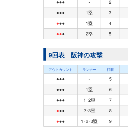
●●●
-
2
●●●
1塁
3
●
●●
1塁
4
●●
●
2塁
5
9回表 阪神の攻撃
アウトカウント
ランナー
打順
●●●
-
5
●●●
1塁
6
●●●
1･2塁
7
●
●●
2･3塁
8
●
●●
1･2･3塁
9