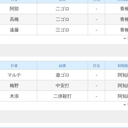
阿部
二ゴロ
-
青
高橋
二ゴロ
-
青
遠藤
三ゴロ
-
青
打者
結果
打点
対戦投
マルテ
遊ゴロ
-
阿知
梅野
中安打
-
阿知
木浪
二併殺打
-
阿知