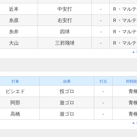
近本
中安打
-
Ｒ・マルテ
糸原
右安打
-
Ｒ・マルテ
糸井
四球
-
Ｒ・マルテ
大山
三邪飛球
-
Ｒ・マルテ
打者
結果
打点
対戦投
ビシエド
投ゴロ
-
青
阿部
遊ゴロ
-
青
高橋
遊ゴロ
-
青