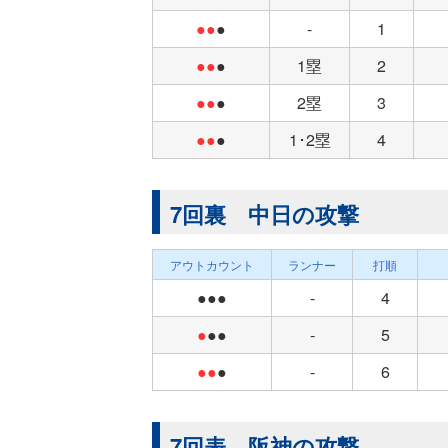
●●
●
-
1
●●
●
1塁
2
●●
●
2塁
3
●●
●
1･2塁
4
7回裏 中日の攻撃
アウトカウント
ランナー
打順
●●●
-
4
●
●●
-
5
●●
●
-
6
7回表 阪神の攻撃