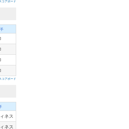
スコアボード
手
柳
柳
柳
柳
スコアボード
手
ィネス
ィネス