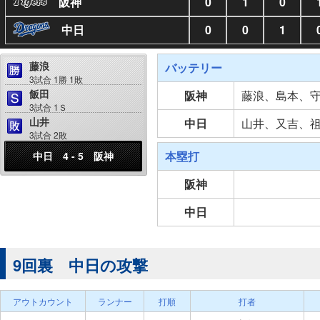
阪神
0
1
0
中日
0
0
1
藤浪
バッテリー
3試合 1勝 1敗
飯田
阪神
藤浪、島本、
3試合 1Ｓ
山井
中日
山井、又吉、
3試合 2敗
本塁打
中日 4 - 5 阪神
阪神
中日
9回裏 中日の攻撃
アウトカウント
ランナー
打順
打者