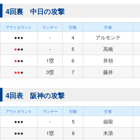
4回裏 中日の攻撃
アウトカウント
ランナー
打順
打者
●●●
-
4
アルモンテ
●
●●
-
5
高橋
●
●●
1塁
6
井領
●●
●
3塁
7
藤井
4回表 阪神の攻撃
アウトカウント
ランナー
打順
打者
●●●
-
5
福留
●●●
1塁
6
木浪