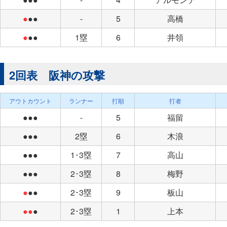
●
●●
-
5
高橋
●
●●
1塁
6
井領
2回表 阪神の攻撃
アウトカウント
ランナー
打順
打者
●●●
-
5
福留
●●●
2塁
6
木浪
●●●
1･3塁
7
高山
●●●
2･3塁
8
梅野
●
●●
2･3塁
9
板山
●●
●
2･3塁
1
上本