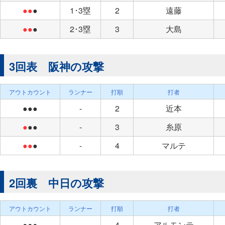
●●
●
1･3塁
2
遠藤
●●
●
2･3塁
3
大島
3回表 阪神の攻撃
アウトカウント
ランナー
打順
打者
●●●
-
2
近本
●
●●
-
3
糸原
●●
●
-
4
マルテ
2回裏 中日の攻撃
アウトカウント
ランナー
打順
打者
●●●
-
4
アルモンテ