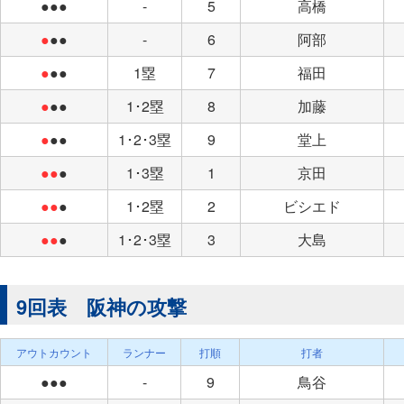
●●●
-
5
高橋
●
●●
-
6
阿部
●
●●
1塁
7
福田
●
●●
1･2塁
8
加藤
●
●●
1･2･3塁
9
堂上
●●
●
1･3塁
1
京田
●●
●
1･2塁
2
ビシエド
●●
●
1･2･3塁
3
大島
9回表 阪神の攻撃
アウトカウント
ランナー
打順
打者
●●●
-
9
鳥谷