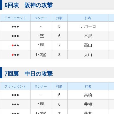
8回表 阪神の攻撃
アウトカウント
ランナー
打順
打者
●●●
-
5
ナバーロ
●●●
1塁
6
木浪
●
●●
1塁
7
高山
●
●●
1･2塁
8
大山
7回裏 中日の攻撃
アウトカウント
ランナー
打順
打者
●●●
-
5
高橋
●●●
1塁
6
井領
●●●
1･2塁
7
藤井