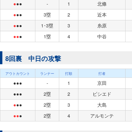
●
●●
-
1
北條
●
●●
3塁
2
近本
●
●●
1･3塁
3
糸原
●●
●
1塁
4
中谷
8回裏 中日の攻撃
アウトカウント
ランナー
打順
打者
●●●
-
1
京田
●●●
2塁
2
ビシエド
●
●●
2塁
3
大島
●●
●
2塁
4
アルモンテ