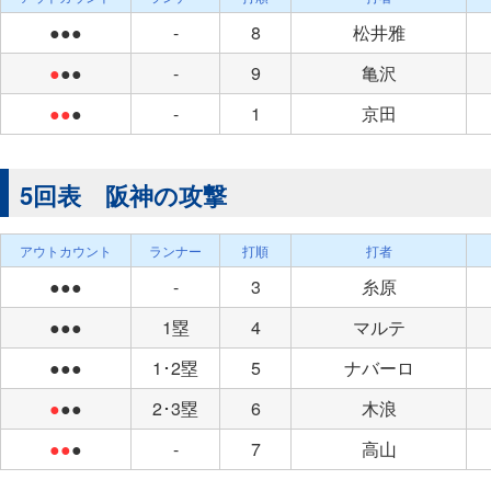
●●●
-
8
松井雅
●
●●
-
9
亀沢
●●
●
-
1
京田
5回表 阪神の攻撃
アウトカウント
ランナー
打順
打者
●●●
-
3
糸原
●●●
1塁
4
マルテ
●●●
1･2塁
5
ナバーロ
●
●●
2･3塁
6
木浪
●●
●
-
7
高山