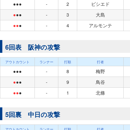
●●●
-
2
ビシエド
●
●●
-
3
大島
●●
●
-
4
アルモンテ
6回表 阪神の攻撃
アウトカウント
ランナー
打順
打者
●●●
-
8
梅野
●
●●
-
9
鳥谷
●●
●
-
1
北條
5回裏 中日の攻撃
アウトカウント
ランナー
打順
打者