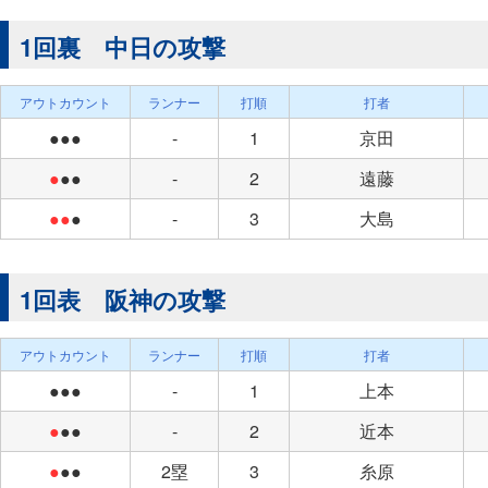
1回裏 中日の攻撃
アウトカウント
ランナー
打順
打者
●●●
-
1
京田
●
●●
-
2
遠藤
●●
●
-
3
大島
1回表 阪神の攻撃
アウトカウント
ランナー
打順
打者
●●●
-
1
上本
●
●●
-
2
近本
●
●●
2塁
3
糸原