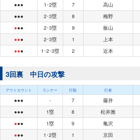
●●●
1･2塁
7
高山
●●●
2･3塁
8
梅野
●
●●
2･3塁
9
板山
●●
●
2･3塁
1
上本
●●
●
1･2･3塁
2
近本
3回裏 中日の攻撃
アウトカウント
ランナー
打順
打者
●●●
-
7
藤井
●●●
1塁
8
松井雅
●
●●
1塁
9
亀沢
●
●●
1･2塁
1
京田