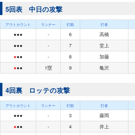
5回表 中日の攻撃
アウトカウント
ランナー
打順
打者
●●●
-
6
高橋
●●●
-
7
堂上
●
●●
-
8
加藤
●
●●
1塁
9
亀沢
4回裏 ロッテの攻撃
アウトカウント
ランナー
打順
打者
●●●
-
3
藤岡
●
●●
-
4
井上