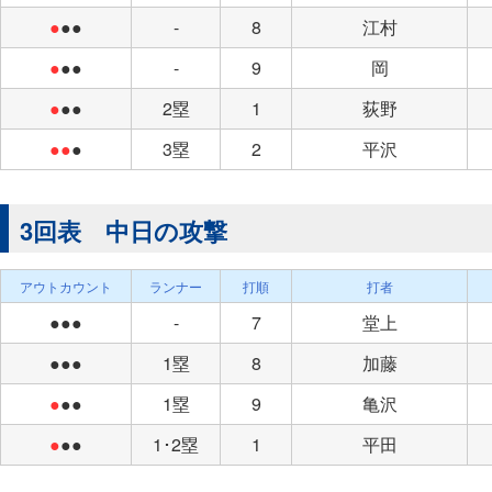
●
●●
-
8
江村
●
●●
-
9
岡
●
●●
2塁
1
荻野
●●
●
3塁
2
平沢
3回表 中日の攻撃
アウトカウント
ランナー
打順
打者
●●●
-
7
堂上
●●●
1塁
8
加藤
●
●●
1塁
9
亀沢
●
●●
1･2塁
1
平田