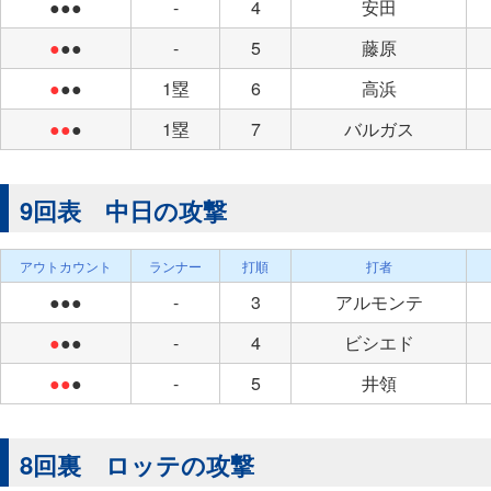
●●●
-
4
安田
●
●●
-
5
藤原
●
●●
1塁
6
高浜
●●
●
1塁
7
バルガス
9回表 中日の攻撃
アウトカウント
ランナー
打順
打者
●●●
-
3
アルモンテ
●
●●
-
4
ビシエド
●●
●
-
5
井領
8回裏 ロッテの攻撃