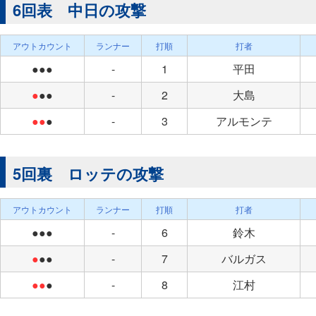
6回表 中日の攻撃
アウトカウント
ランナー
打順
打者
●●●
-
1
平田
●
●●
-
2
大島
●●
●
-
3
アルモンテ
5回裏 ロッテの攻撃
アウトカウント
ランナー
打順
打者
●●●
-
6
鈴木
●
●●
-
7
バルガス
●●
●
-
8
江村