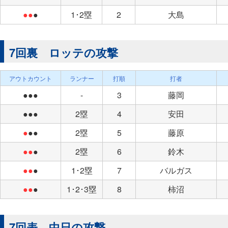
●●
●
1･2塁
2
大島
7回裏 ロッテの攻撃
アウトカウント
ランナー
打順
打者
●●●
-
3
藤岡
●●●
2塁
4
安田
●
●●
2塁
5
藤原
●●
●
2塁
6
鈴木
●●
●
1･2塁
7
バルガス
●●
●
1･2･3塁
8
柿沼
7回表 中日の攻撃