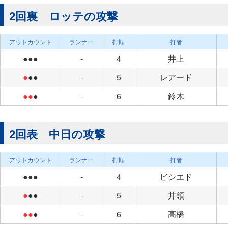
2回裏 ロッテの攻撃
アウトカウント
ランナー
打順
打者
●●●
-
4
井上
●
●●
-
5
レアード
●●
●
-
6
鈴木
2回表 中日の攻撃
アウトカウント
ランナー
打順
打者
●●●
-
4
ビシエド
●
●●
-
5
井領
●●
●
-
6
高橋