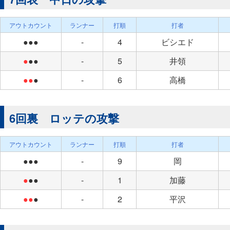
アウトカウント
ランナー
打順
打者
●●●
-
4
ビシエド
●
●●
-
5
井領
●●
●
-
6
高橋
6回裏 ロッテの攻撃
アウトカウント
ランナー
打順
打者
●●●
-
9
岡
●
●●
-
1
加藤
●●
●
-
2
平沢