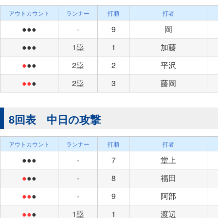
アウトカウント
ランナー
打順
打者
●●●
-
9
岡
●●●
1塁
1
加藤
●
●●
2塁
2
平沢
●●
●
2塁
3
藤岡
8回表 中日の攻撃
アウトカウント
ランナー
打順
打者
●●●
-
7
堂上
●
●●
-
8
福田
●●
●
-
9
阿部
●●
●
1塁
1
渡辺