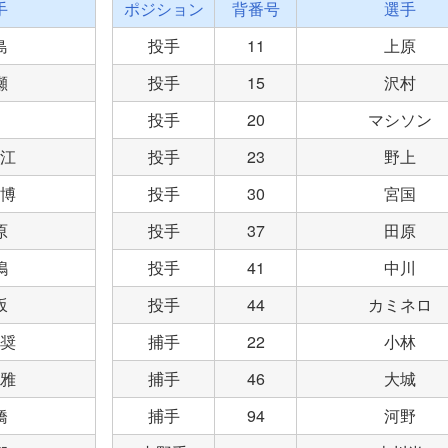
手
ポジション
背番号
選手
島
投手
11
上原
瀬
投手
15
沢村
投手
20
マシソン
江
投手
23
野上
博
投手
30
宮国
原
投手
37
田原
嶋
投手
41
中川
坂
投手
44
カミネロ
奨
捕手
22
小林
雅
捕手
46
大城
橋
捕手
94
河野