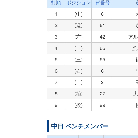
打順
ポジション
背番号
1
(中)
8
2
(遊)
51
3
(左)
42
アル
4
(一)
66
ビ
5
(三)
55
6
(右)
6
7
(二)
3
8
(捕)
27
大
9
(投)
99
中日 ベンチメンバー