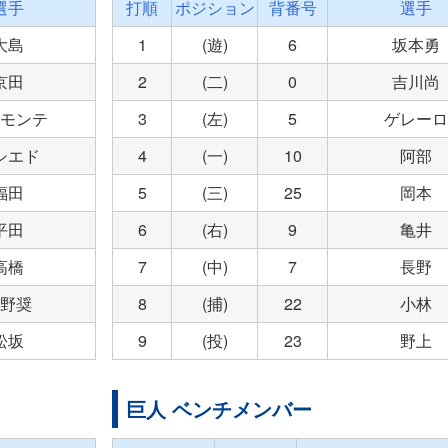
選手
打順
ポジション
背番号
選手
大島
1
(遊)
6
坂本勇
京田
2
(二)
0
吉川尚
モンテ
3
(左)
5
ゲレーロ
シエド
4
(一)
10
阿部
福田
5
(三)
25
岡本
平田
6
(右)
9
亀井
高橋
7
(中)
7
長野
野奨
8
(捕)
22
小林
松坂
9
(投)
23
野上
巨人 ベンチメンバー