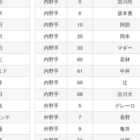
部
内野手
0
吉川尚
本
内野手
6
坂本勇
田
内野手
10
阿部
沢
内野手
25
岡本
田
内野手
33
マギー
上
内野手
60
若林
エド
内野手
61
中井
井
内野手
65
辻
田
内野手
68
吉川大
島
外野手
5
ゲレーロ
ンテ
外野手
7
長野
藤
外野手
9
亀井