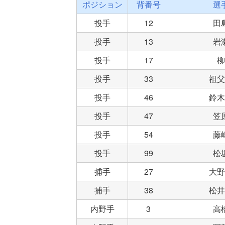
ポジション
背番号
選
投手
12
田
投手
13
岩
投手
17
柳
投手
33
祖父
投手
46
鈴木
投手
47
笠
投手
54
藤
投手
99
松
捕手
27
大野
捕手
38
松井
内野手
3
高