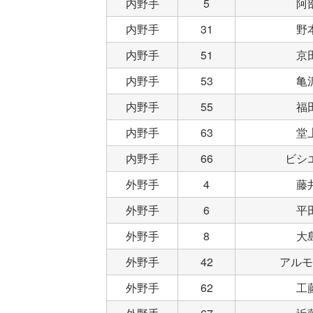
内野手
5
阿
内野手
31
野
内野手
51
京
内野手
53
亀
内野手
55
福
内野手
63
堂
内野手
66
ビシ
外野手
4
藤
外野手
6
平
外野手
8
大
外野手
42
アルモ
外野手
62
工