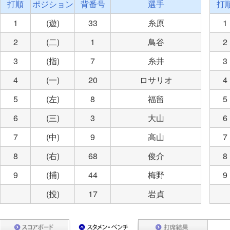
打順
ポジション
背番号
選手
打
1
(遊)
33
糸原
1
2
(二)
1
鳥谷
2
3
(指)
7
糸井
3
4
(一)
20
ロサリオ
4
5
(左)
8
福留
5
6
(三)
3
大山
6
7
(中)
9
高山
7
8
(右)
68
俊介
8
9
(捕)
44
梅野
9
(投)
17
岩貞