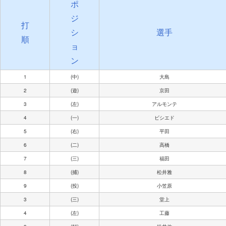
ポ
ジ
打
シ
選手
順
ョ
ン
1
(中)
大島
2
(遊)
京田
3
(左)
アルモンテ
4
(一)
ビシエド
5
(右)
平田
6
(二)
高橋
7
(三)
福田
8
(捕)
松井雅
9
(投)
小笠原
3
(三)
堂上
4
(左)
工藤