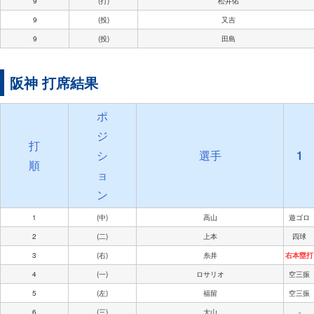
9
(打)
松井佑
9
(投)
又吉
9
(投)
田島
阪神 打席結果
ポ
ジ
打
シ
選手
1
順
ョ
ン
1
(中)
高山
遊ゴロ
2
(二)
上本
四球
3
(右)
糸井
右本塁打
4
(一)
ロサリオ
空三振
5
(左)
福留
空三振
6
(三)
大山
-