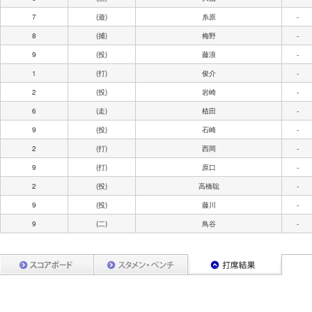
7
(遊)
糸原
-
8
(捕)
梅野
-
9
(投)
藤浪
-
1
(打)
俊介
-
2
(投)
岩崎
-
6
(走)
植田
-
9
(投)
石崎
-
2
(打)
西岡
-
9
(打)
原口
-
2
(投)
高橋聡
-
9
(投)
藤川
-
9
(二)
鳥谷
-