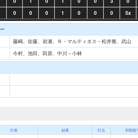
0
1
0
1
0
0
3
0
0
0
0
1
0
0
0
5x
ー
藤嶋、佐藤、岩瀬、Ｒ・マルティネス－松井雅、武山
今村、池田、田原、中川－小林
打者
結果
打点
対戦投