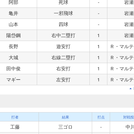
阿部
死球
-
岩瀬
亀井
一邪飛球
-
岩瀬
山本
四球
-
岩瀬
陽岱鋼
右中二塁打
1
岩瀬
長野
遊安打
1
Ｒ・マルテ
大城
右線二塁打
1
Ｒ・マルテ
田中俊
右安打
1
Ｒ・マルテ
マギー
左安打
1
Ｒ・マルテ
打者
結果
打点
対戦投
工藤
三ゴロ
-
中