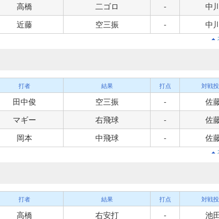
高橋
二ゴロ
-
中
近藤
空三振
-
中
打者
結果
打点
対戦投
田中俊
空三振
-
佐
マギー
右飛球
-
佐
岡本
中飛球
-
佐
打者
結果
打点
対戦投
高橋
右安打
-
池