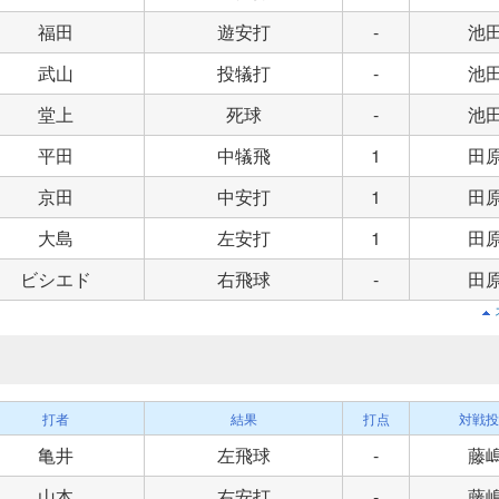
福田
遊安打
-
池
武山
投犠打
-
池
堂上
死球
-
池
平田
中犠飛
1
田
京田
中安打
1
田
大島
左安打
1
田
ビシエド
右飛球
-
田
打者
結果
打点
対戦投
亀井
左飛球
-
藤
山本
右安打
-
藤