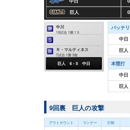
中日
0
巨人
0
中川
バッテリ
19試合 1勝 1Ｓ
中日
Ｒ・マルティネス
巨人
7試合 1勝 3敗
本塁打
巨人 6 - 5 中日
中日
巨人
9回裏 巨人の攻撃
アウトカウント
ランナー
打順