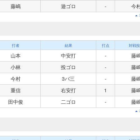
藤嶋
遊ゴロ
-
今
打者
結果
打点
対戦投
山本
中安打
-
藤
小林
投ゴロ
-
藤
今村
3バ三
-
藤
重信
右安打
1
藤
田中俊
二ゴロ
-
藤