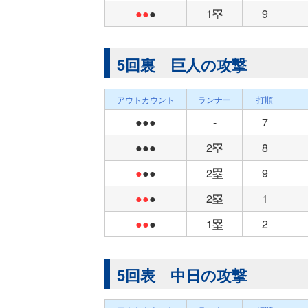
●●
●
1塁
9
5回裏 巨人の攻撃
アウトカウント
ランナー
打順
●●●
-
7
●●●
2塁
8
●
●●
2塁
9
●●
●
2塁
1
●●
●
1塁
2
5回表 中日の攻撃