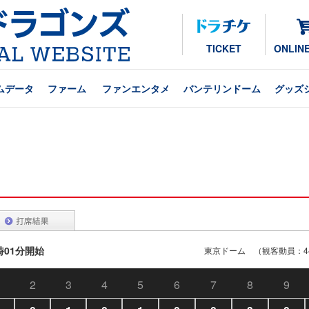
TICKET
ONLIN
ムデータ
ファーム
ファンエンタメ
バンテリンドーム
グッズ
4時01分開始
東京ドーム （観客動員：44
2
3
4
5
6
7
8
9