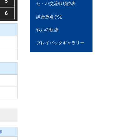
5
セ・パ交流戦順位表
6
試合放送予定
戦いの軌跡
プレイバックギャラリー
手