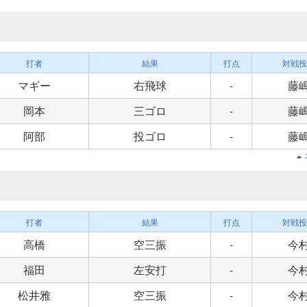
打者
結果
打点
対戦投
マギー
右飛球
-
藤
岡本
三ゴロ
-
藤
阿部
投ゴロ
-
藤
打者
結果
打点
対戦投
高橋
空三振
-
今
福田
左安打
-
今
松井雅
空三振
-
今