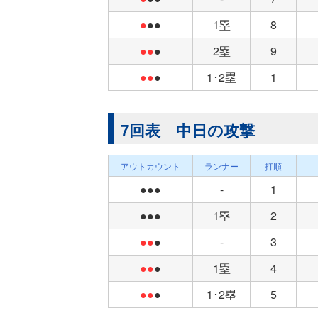
●
●●
1塁
8
●●
●
2塁
9
●●
●
1･2塁
1
7回表 中日の攻撃
アウトカウント
ランナー
打順
●●●
-
1
●●●
1塁
2
●●
●
-
3
●●
●
1塁
4
●●
●
1･2塁
5