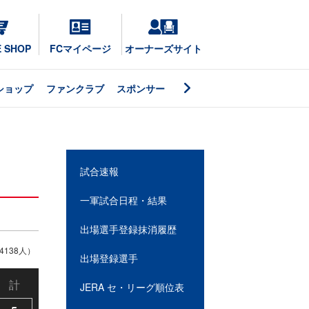
E SHOP
FCマイページ
オーナーズサイト
ショップ
ファンクラブ
スポンサー
試合速報
一軍試合日程・結果
出場選手登録抹消履歴
138人）
出場登録選手
計
JERA セ・リーグ順位表