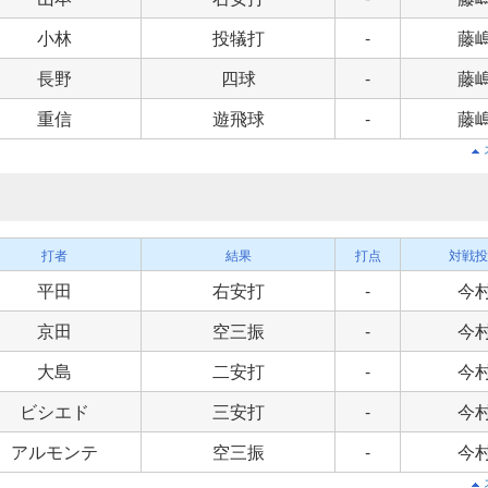
小林
投犠打
-
藤
長野
四球
-
藤
重信
遊飛球
-
藤
打者
結果
打点
対戦投
平田
右安打
-
今
京田
空三振
-
今
大島
二安打
-
今
ビシエド
三安打
-
今
アルモンテ
空三振
-
今