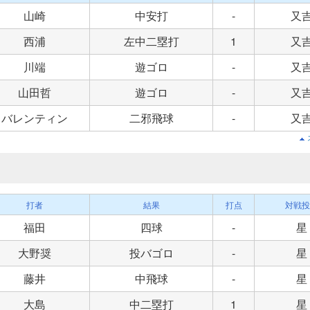
山崎
中安打
-
又
西浦
左中二塁打
1
又
川端
遊ゴロ
-
又
山田哲
遊ゴロ
-
又
バレンティン
二邪飛球
-
又
打者
結果
打点
対戦投
福田
四球
-
星
大野奨
投バゴロ
-
星
藤井
中飛球
-
星
大島
中二塁打
1
星