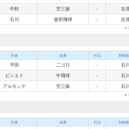
中村
空三振
-
吉
石川
遊邪飛球
-
吉
打者
結果
打点
対戦投
平田
二ゴロ
-
石
ビシエド
中飛球
-
石
アルモンテ
空三振
-
石
打者
結果
打点
対戦投