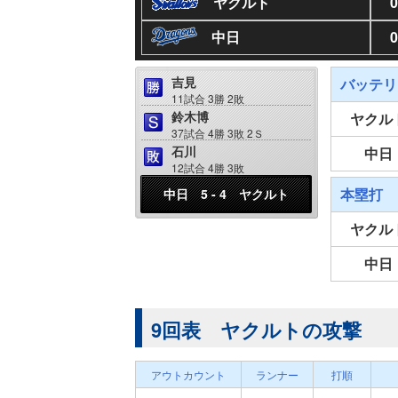
ヤクルト
0
中日
0
吉見
バッテリ
11試合 3勝 2敗
鈴木博
ヤクル
37試合 4勝 3敗 2Ｓ
石川
中日
12試合 4勝 3敗
本塁打
中日 5 - 4 ヤクルト
ヤクル
中日
9回表 ヤクルトの攻撃
アウトカウント
ランナー
打順