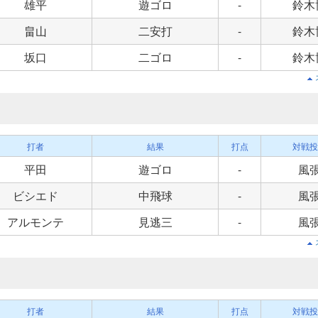
雄平
遊ゴロ
-
鈴木
畠山
二安打
-
鈴木
坂口
二ゴロ
-
鈴木
打者
結果
打点
対戦投
平田
遊ゴロ
-
風
ビシエド
中飛球
-
風
アルモンテ
見逃三
-
風
打者
結果
打点
対戦投