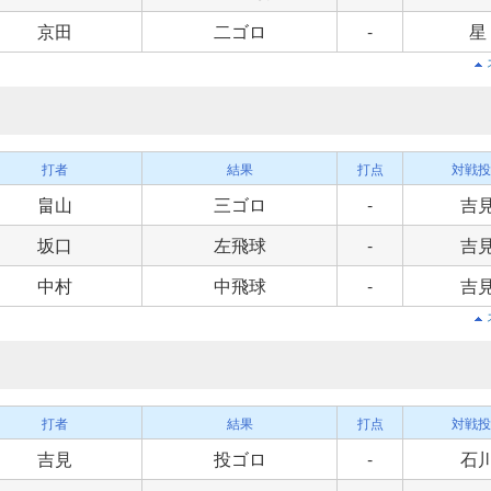
京田
二ゴロ
-
星
打者
結果
打点
対戦投
畠山
三ゴロ
-
吉
坂口
左飛球
-
吉
中村
中飛球
-
吉
打者
結果
打点
対戦投
吉見
投ゴロ
-
石