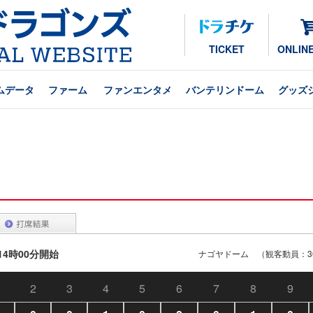
TICKET
ONLIN
ムデータ
ファーム
ファンエンタメ
バンテリンドーム
グッズ
 14時00分開始
ナゴヤドーム （観客動員：36
2
3
4
5
6
7
8
9