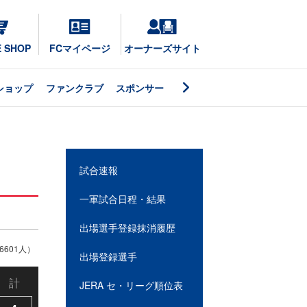
E SHOP
FCマイページ
オーナーズサイト
ショップ
ファンクラブ
スポンサー
試合速報
一軍試合日程・結果
出場選手登録抹消履歴
601人）
出場登録選手
計
JERA セ・リーグ順位表