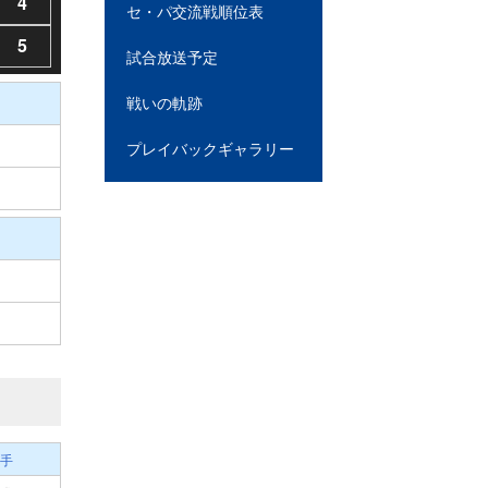
4
セ・パ交流戦順位表
5
試合放送予定
戦いの軌跡
プレイバックギャラリー
手