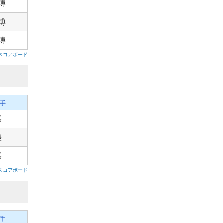
博
博
博
スコアボード
手
張
張
張
スコアボード
手