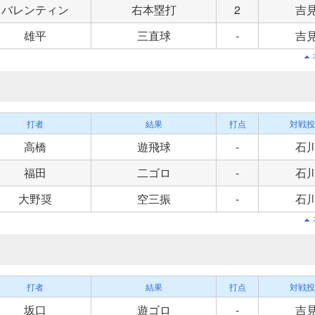
バレンティン
右本塁打
2
吉
雄平
三直球
-
吉
打者
結果
打点
対戦投
高橋
遊飛球
-
石
福田
二ゴロ
-
石
大野奨
空三振
-
石
打者
結果
打点
対戦投
坂口
遊ゴロ
-
吉