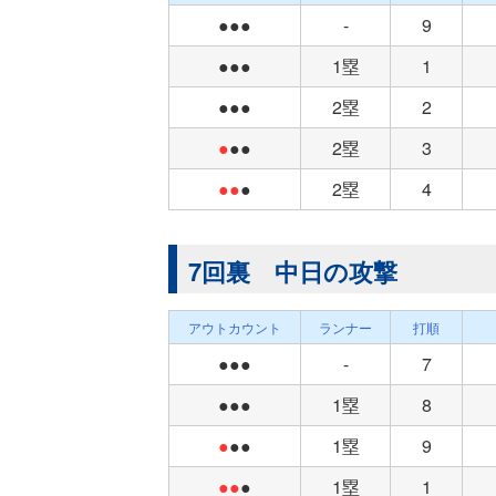
●●●
-
9
●●●
1塁
1
●●●
2塁
2
●
●●
2塁
3
●●
●
2塁
4
7回裏 中日の攻撃
アウトカウント
ランナー
打順
●●●
-
7
●●●
1塁
8
●
●●
1塁
9
●●
●
1塁
1