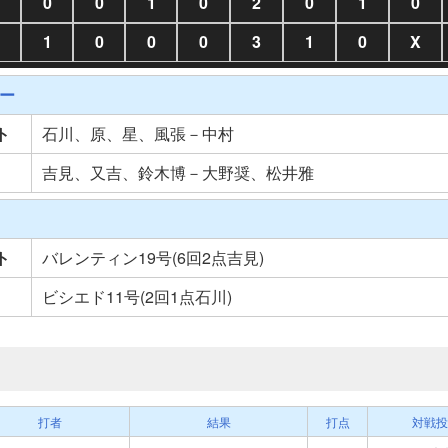
0
0
1
0
2
0
1
0
1
0
0
0
3
1
0
X
ー
ト
石川、原、星、風張－中村
吉見、又吉、鈴木博－大野奨、松井雅
ト
バレンティン19号(6回2点吉見)
ビシエド11号(2回1点石川)
打者
結果
打点
対戦投