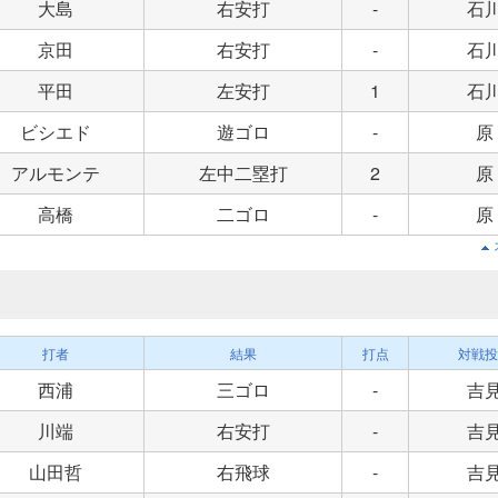
大島
右安打
-
石
京田
右安打
-
石
平田
左安打
1
石
ビシエド
遊ゴロ
-
原
アルモンテ
左中二塁打
2
原
高橋
二ゴロ
-
原
打者
結果
打点
対戦投
西浦
三ゴロ
-
吉
川端
右安打
-
吉
山田哲
右飛球
-
吉