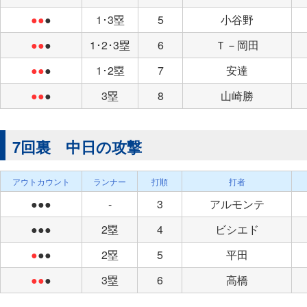
●●
●
1･3塁
5
小谷野
●●
●
1･2･3塁
6
Ｔ－岡田
●●
●
1･2塁
7
安達
●●
●
3塁
8
山崎勝
7回裏 中日の攻撃
アウトカウント
ランナー
打順
打者
●●●
-
3
アルモンテ
●●●
2塁
4
ビシエド
●
●●
2塁
5
平田
●●
●
3塁
6
高橋