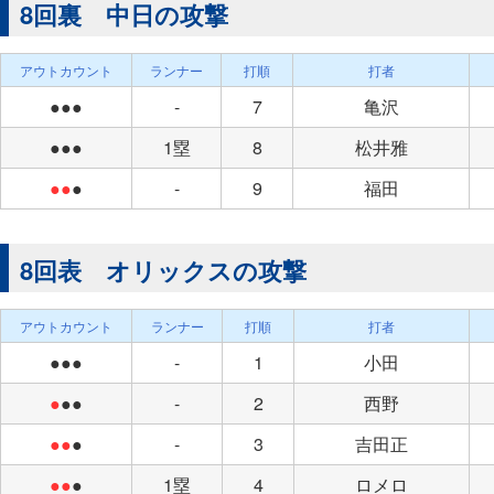
8回裏 中日の攻撃
アウトカウント
ランナー
打順
打者
●●●
-
7
亀沢
●●●
1塁
8
松井雅
●●
●
-
9
福田
8回表 オリックスの攻撃
アウトカウント
ランナー
打順
打者
●●●
-
1
小田
●
●●
-
2
西野
●●
●
-
3
吉田正
●●
●
1塁
4
ロメロ