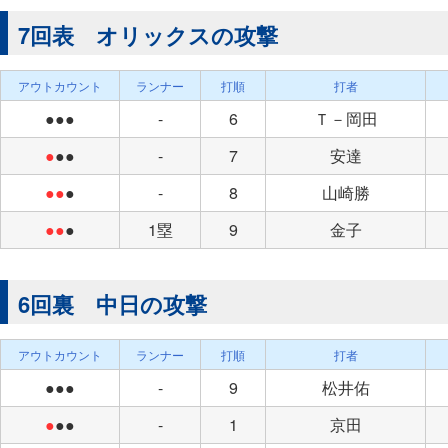
7回表 オリックスの攻撃
アウトカウント
ランナー
打順
打者
●●●
-
6
Ｔ－岡田
●
●●
-
7
安達
●●
●
-
8
山崎勝
●●
●
1塁
9
金子
6回裏 中日の攻撃
アウトカウント
ランナー
打順
打者
●●●
-
9
松井佑
●
●●
-
1
京田