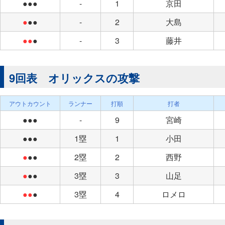
●●●
-
1
京田
●
●●
-
2
大島
●●
●
-
3
藤井
9回表 オリックスの攻撃
アウトカウント
ランナー
打順
打者
●●●
-
9
宮崎
●●●
1塁
1
小田
●
●●
2塁
2
西野
●
●●
3塁
3
山足
●●
●
3塁
4
ロメロ