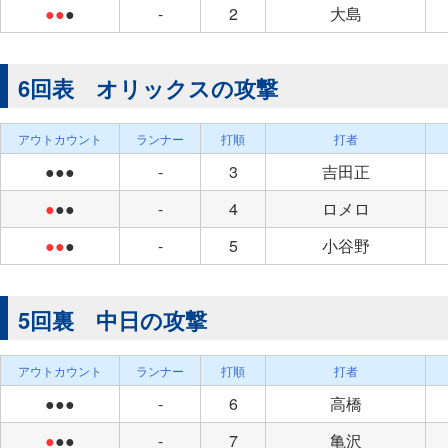
●●
●
-
2
大島
6回表 オリックスの攻撃
アウトカウント
ランナー
打順
打者
●●●
-
3
吉田正
●
●●
-
4
ロメロ
●●
●
-
5
小谷野
5回裏 中日の攻撃
アウトカウント
ランナー
打順
打者
●●●
-
6
高橋
●
●●
-
7
亀沢