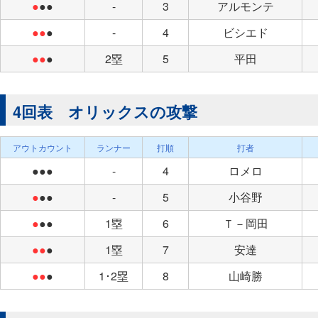
●
●●
-
3
アルモンテ
●●
●
-
4
ビシエド
●●
●
2塁
5
平田
4回表 オリックスの攻撃
アウトカウント
ランナー
打順
打者
●●●
-
4
ロメロ
●
●●
-
5
小谷野
●
●●
1塁
6
Ｔ－岡田
●●
●
1塁
7
安達
●●
●
1･2塁
8
山崎勝