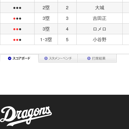
●●●
2塁
2
大城
●
●●
3塁
3
吉田正
●●
●
3塁
4
ロメロ
●●
●
1･3塁
5
小谷野