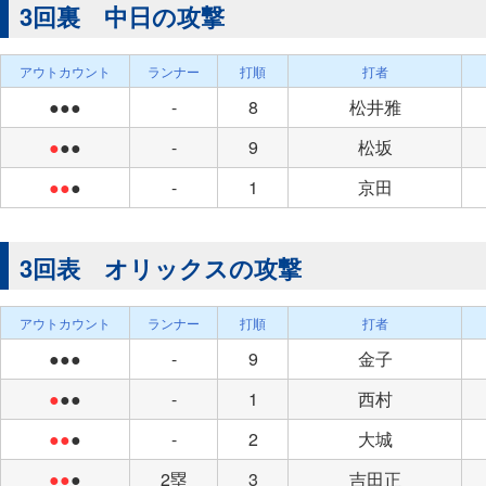
3回裏 中日の攻撃
アウトカウント
ランナー
打順
打者
●●●
-
8
松井雅
●
●●
-
9
松坂
●●
●
-
1
京田
3回表 オリックスの攻撃
アウトカウント
ランナー
打順
打者
●●●
-
9
金子
●
●●
-
1
西村
●●
●
-
2
大城
●●
●
2塁
3
吉田正