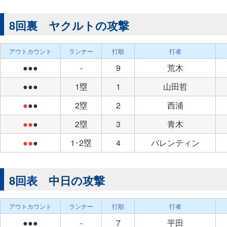
8回裏 ヤクルトの攻撃
アウトカウント
ランナー
打順
打者
●●●
-
9
荒木
●●●
1塁
1
山田哲
●
●●
2塁
2
西浦
●●
●
2塁
3
青木
●●
●
1･2塁
4
バレンティン
8回表 中日の攻撃
アウトカウント
ランナー
打順
打者
●●●
-
7
平田