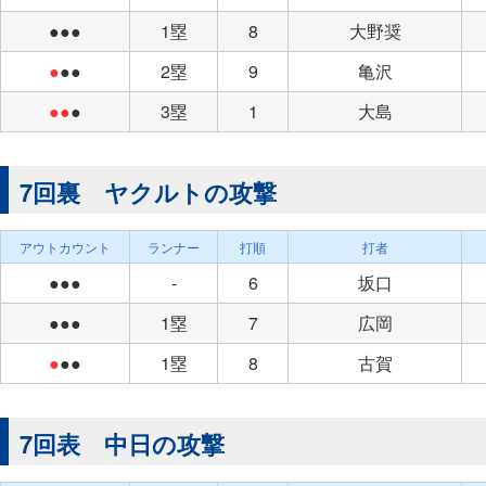
●●●
1塁
8
大野奨
●
●●
2塁
9
亀沢
●●
●
3塁
1
大島
7回裏 ヤクルトの攻撃
アウトカウント
ランナー
打順
打者
●●●
-
6
坂口
●●●
1塁
7
広岡
●
●●
1塁
8
古賀
7回表 中日の攻撃