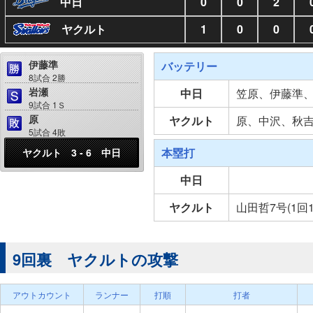
中日
0
0
2
ヤクルト
1
0
0
伊藤準
バッテリー
8試合 2勝
岩瀬
中日
笠原、伊藤準
9試合 1Ｓ
原
ヤクルト
原、中沢、秋
5試合 4敗
本塁打
ヤクルト 3 - 6 中日
中日
ヤクルト
山田哲7号(1回
9回裏 ヤクルトの攻撃
アウトカウント
ランナー
打順
打者