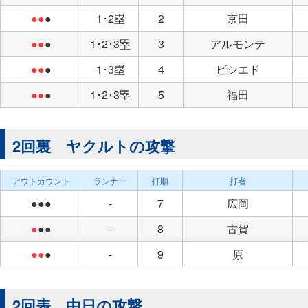
●●
●
1･2塁
2
京田
●●
●
1･2･3塁
3
アルモンテ
●●
●
1･3塁
4
ビシエド
●●
●
1･2･3塁
5
福田
2回裏 ヤクルトの攻撃
アウトカウント
ランナー
打順
打者
●●●
-
7
広岡
●
●●
-
8
古賀
●●
●
-
9
原
2回表 中日の攻撃