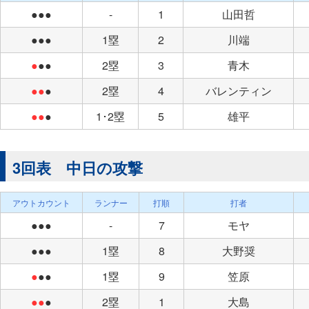
●●●
-
1
山田哲
●●●
1塁
2
川端
●
●●
2塁
3
青木
●●
●
2塁
4
バレンティン
●●
●
1･2塁
5
雄平
3回表 中日の攻撃
アウトカウント
ランナー
打順
打者
●●●
-
7
モヤ
●●●
1塁
8
大野奨
●
●●
1塁
9
笠原
●●
●
2塁
1
大島