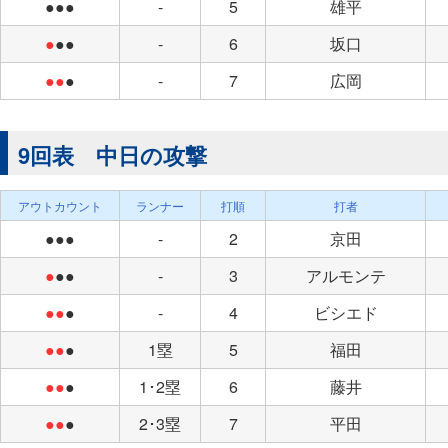
●●●
-
5
雄平
●
●●
-
6
坂口
●●
●
-
7
広岡
9回表 中日の攻撃
アウトカウント
ランナー
打順
打者
●●●
-
2
京田
●
●●
-
3
アルモンテ
●●
●
-
4
ビシエド
●●
●
1塁
5
福田
●●
●
1･2塁
6
藤井
●●
●
2･3塁
7
平田