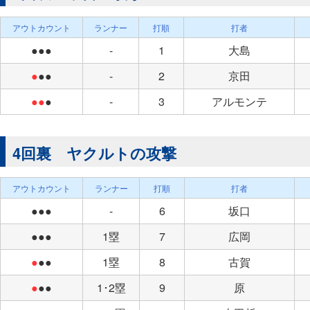
アウトカウント
ランナー
打順
打者
●●●
-
1
大島
●
●●
-
2
京田
●●
●
-
3
アルモンテ
4回裏 ヤクルトの攻撃
アウトカウント
ランナー
打順
打者
●●●
-
6
坂口
●●●
1塁
7
広岡
●
●●
1塁
8
古賀
●
●●
1･2塁
9
原