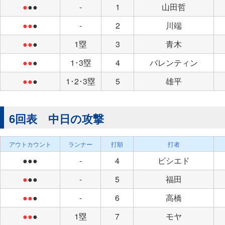
●
●●
-
1
山田哲
●●
●
-
2
川端
●●
●
1塁
3
青木
●●
●
1･3塁
4
バレンティン
●●
●
1･2･3塁
5
雄平
6回表 中日の攻撃
アウトカウント
ランナー
打順
打者
●●●
-
4
ビシエド
●
●●
-
5
福田
●●
●
-
6
高橋
●●
●
1塁
7
モヤ