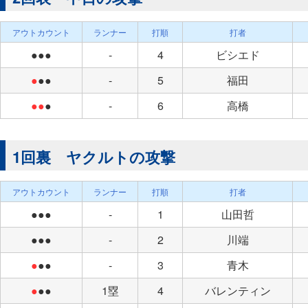
アウトカウント
ランナー
打順
打者
●●●
-
4
ビシエド
●
●●
-
5
福田
●●
●
-
6
高橋
1回裏 ヤクルトの攻撃
アウトカウント
ランナー
打順
打者
●●●
-
1
山田哲
●●●
-
2
川端
●
●●
-
3
青木
●
●●
1塁
4
バレンティン