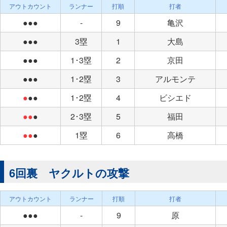
アウトカウント
ランナー
打順
打者
●●●
-
9
亀沢
●●●
3塁
1
大島
●●●
1･3塁
2
京田
●●●
1･2塁
3
アルモンテ
●
●●
1･2塁
4
ビシエド
●●
●
2･3塁
5
福田
●●
●
1塁
6
高橋
6回裏 ヤクルトの攻撃
アウトカウント
ランナー
打順
打者
●●●
-
9
原