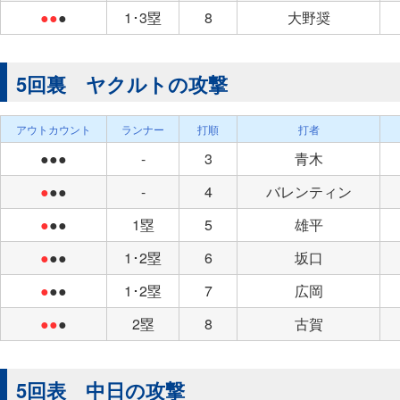
●●
●
1･3塁
8
大野奨
5回裏 ヤクルトの攻撃
アウトカウント
ランナー
打順
打者
●●●
-
3
青木
●
●●
-
4
バレンティン
●
●●
1塁
5
雄平
●
●●
1･2塁
6
坂口
●
●●
1･2塁
7
広岡
●●
●
2塁
8
古賀
5回表 中日の攻撃