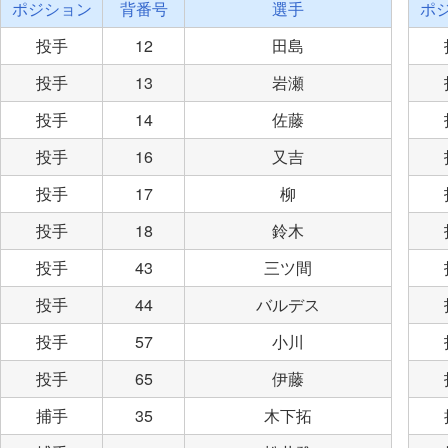
ポジション
背番号
選手
ポ
投手
12
田島
投手
13
岩瀬
投手
14
佐藤
投手
16
又吉
投手
17
柳
投手
18
鈴木
投手
43
三ツ間
投手
44
バルデス
投手
57
小川
投手
65
伊藤
捕手
35
木下拓