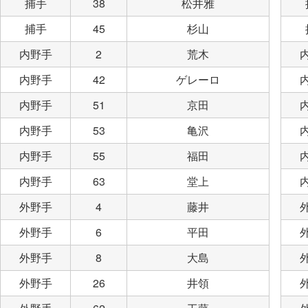
捕手
38
松井雅
捕手
45
杉山
内野手
2
荒木
内野手
42
ゲレーロ
内野手
51
京田
内野手
53
亀沢
内野手
55
福田
内野手
63
堂上
外野手
4
藤井
外野手
6
平田
外野手
8
大島
外野手
26
井領