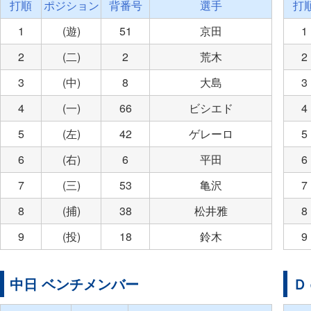
打順
ポジション
背番号
選手
打
1
(遊)
51
京田
1
2
(二)
2
荒木
2
3
(中)
8
大島
3
4
(一)
66
ビシエド
4
5
(左)
42
ゲレーロ
5
6
(右)
6
平田
6
7
(三)
53
亀沢
7
8
(捕)
38
松井雅
8
9
(投)
18
鈴木
9
中日 ベンチメンバー
Ｄ