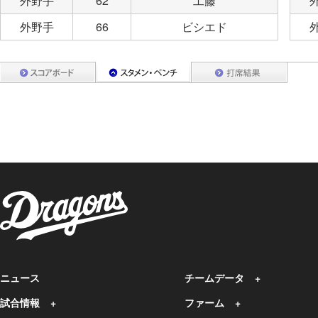
外野手
62
工藤
外野手
66
ビシエド
ニュース
チームデータ
試合情報
ファーム