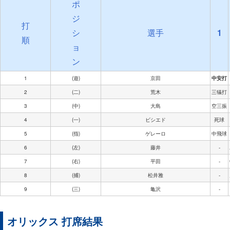
ポ
ジ
打
シ
選手
1
順
ョ
ン
1
(遊)
京田
中安打
2
(二)
荒木
三犠打
3
(中)
大島
空三振
4
(一)
ビシエド
死球
5
(指)
ゲレーロ
中飛球
6
(左)
藤井
-
7
(右)
平田
-
8
(捕)
松井雅
-
9
(三)
亀沢
-
オリックス 打席結果