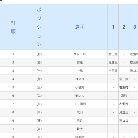
ポ
ジ
打
シ
選手
1
2
3
順
ョ
ン
1
(右)
マレーロ
空三振
-
左飛
2
(遊)
安達
見逃三
-
空三
3
(一)
中島
空三振
-
遊ゴ
4
(指)
ロメロ
-
空三振
-
5
(三)
小谷野
-
右安打
-
6
(二)
モレル
-
四球
-
7
(左)
Ｔ－岡田
-
左安打
-
8
(中)
武田
-
見逃三
-
9
(捕)
若月
-
三ゴロ
-
1
(走)
駿太
-
-
-
3
(走)
鈴木昂
-
-
-