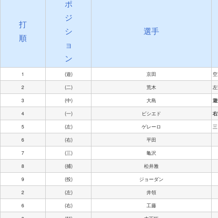
ポ
ジ
打
シ
選手
順
ョ
ン
1
(遊)
京田
空
2
(二)
荒木
左
3
(中)
大島
遊
4
(一)
ビシエド
右
5
(左)
ゲレーロ
三
6
(右)
平田
7
(三)
亀沢
8
(捕)
松井雅
9
(投)
ジョーダン
2
(左)
井領
6
(右)
工藤