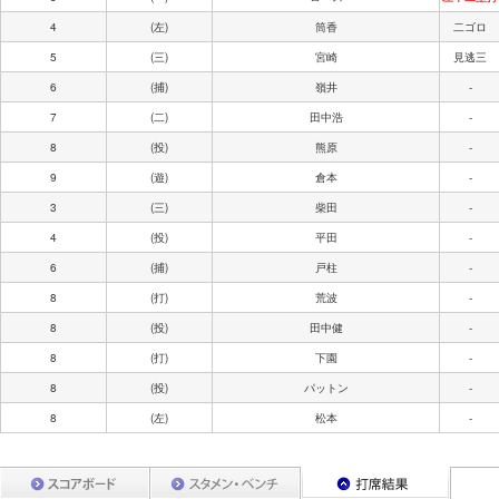
4
(左)
筒香
二ゴロ
5
(三)
宮崎
見逃三
6
(捕)
嶺井
-
7
(二)
田中浩
-
8
(投)
熊原
-
9
(遊)
倉本
-
3
(三)
柴田
-
4
(投)
平田
-
6
(捕)
戸柱
-
8
(打)
荒波
-
8
(投)
田中健
-
8
(打)
下園
-
8
(投)
パットン
-
8
(左)
松本
-