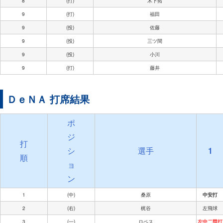
8
(打)
木下拓
9
(打)
福田
9
(投)
佐藤
9
(投)
三ツ間
9
(投)
小川
9
(打)
藤井
ＤｅＮＡ 打席結果
ポ
ジ
打
シ
選手
1
順
ョ
ン
1
(中)
桑原
中安打
2
(右)
梶谷
左飛球
3
(一)
ロペス
左中二塁打