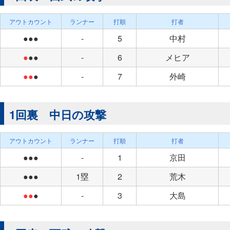
アウトカウント
ランナー
打順
打者
●●●
-
5
中村
●
●●
-
6
メヒア
●●
●
-
7
外崎
1回裏 中日の攻撃
アウトカウント
ランナー
打順
打者
●●●
-
1
京田
●●●
1塁
2
荒木
●●
●
-
3
大島