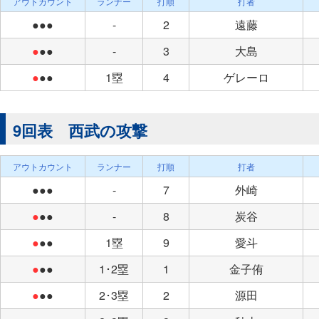
アウトカウント
ランナー
打順
打者
●●●
-
2
遠藤
●
●●
-
3
大島
●
●●
1塁
4
ゲレーロ
9回表 西武の攻撃
アウトカウント
ランナー
打順
打者
●●●
-
7
外崎
●
●●
-
8
炭谷
●
●●
1塁
9
愛斗
●
●●
1･2塁
1
金子侑
●
●●
2･3塁
2
源田