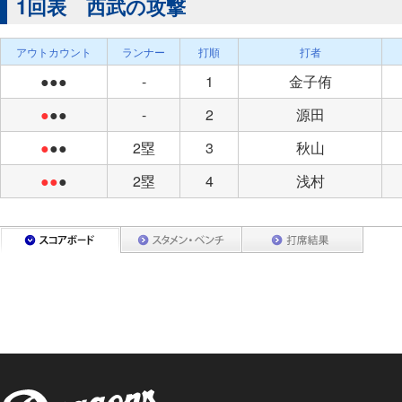
1回表 西武の攻撃
アウトカウント
ランナー
打順
打者
●●●
-
1
金子侑
●
●●
-
2
源田
●
●●
2塁
3
秋山
●●
●
2塁
4
浅村