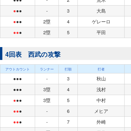
●
●●
-
3
大島
●
●●
2塁
4
ゲレーロ
●●
●
2塁
5
平田
4回表 西武の攻撃
アウトカウント
ランナー
打順
打者
●●●
-
3
秋山
●●●
3塁
4
浅村
●
●●
3塁
5
中村
●●
●
-
6
メヒア
●●
●
-
7
外崎