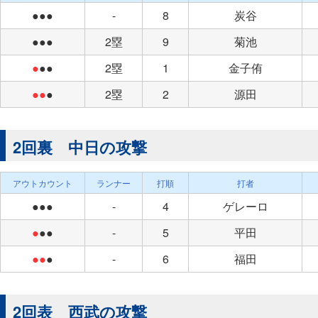
●●●
-
8
炭谷
●●●
2塁
9
菊池
●
●●
2塁
1
金子侑
●●
●
2塁
2
源田
2回裏 中日の攻撃
アウトカウント
ランナー
打順
打者
●●●
-
4
ゲレーロ
●
●●
-
5
平田
●●
●
-
6
福田
2回表 西武の攻撃