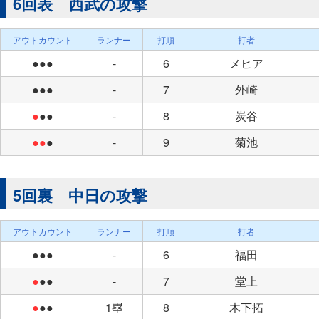
6回表 西武の攻撃
アウトカウント
ランナー
打順
打者
●●●
-
6
メヒア
●●●
-
7
外崎
●
●●
-
8
炭谷
●●
●
-
9
菊池
5回裏 中日の攻撃
アウトカウント
ランナー
打順
打者
●●●
-
6
福田
●
●●
-
7
堂上
●
●●
1塁
8
木下拓