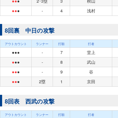
●●
●
2･3塁
3
秋山
●●
●
-
4
浅村
8回裏 中日の攻撃
アウトカウント
ランナー
打順
打者
●●●
-
7
堂上
●
●●
-
8
武山
●●
●
-
9
谷
●●
●
2塁
1
京田
8回表 西武の攻撃
アウトカウント
ランナー
打順
打者