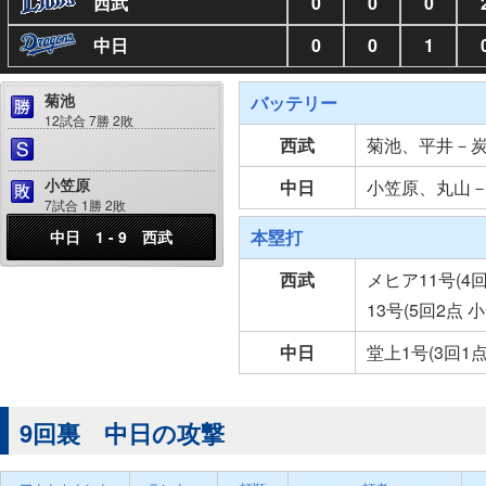
西武
0
0
0
中日
0
0
1
菊池
バッテリー
12試合 7勝 2敗
西武
菊池、平井－
小笠原
中日
小笠原、丸山
7試合 1勝 2敗
本塁打
中日 1 - 9 西武
西武
メヒア11号(4
13号(5回2点 
中日
堂上1号(3回1
9回裏 中日の攻撃