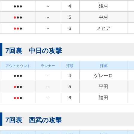
●●●
-
4
浅村
●
●●
-
5
中村
●●
●
-
6
メヒア
7回裏 中日の攻撃
アウトカウント
ランナー
打順
打者
●●●
-
4
ゲレーロ
●
●●
-
5
平田
●●
●
-
6
福田
7回表 西武の攻撃