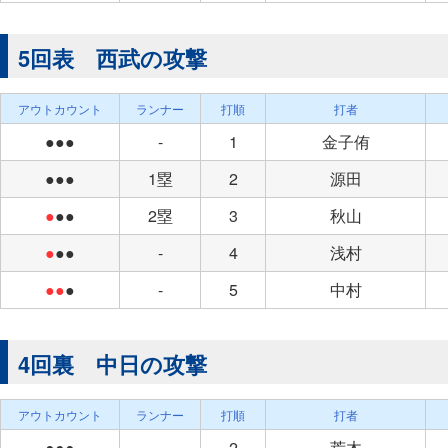
5回表 西武の攻撃
アウトカウント
ランナー
打順
打者
●●●
-
1
金子侑
●●●
1塁
2
源田
●
●●
2塁
3
秋山
●
●●
-
4
浅村
●●
●
-
5
中村
4回裏 中日の攻撃
アウトカウント
ランナー
打順
打者
●●●
-
2
荒木