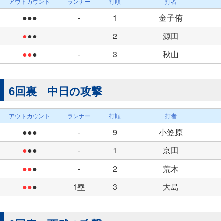
アウトカウント
ランナー
打順
打者
●●●
-
1
金子侑
●
●●
-
2
源田
●●
●
-
3
秋山
6回裏 中日の攻撃
アウトカウント
ランナー
打順
打者
●●●
-
9
小笠原
●
●●
-
1
京田
●●
●
-
2
荒木
●●
●
1塁
3
大島