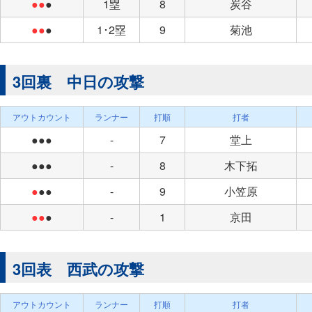
●●
●
1塁
8
炭谷
●●
●
1･2塁
9
菊池
3回裏 中日の攻撃
アウトカウント
ランナー
打順
打者
●●●
-
7
堂上
●●●
-
8
木下拓
●
●●
-
9
小笠原
●●
●
-
1
京田
3回表 西武の攻撃
アウトカウント
ランナー
打順
打者