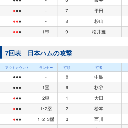
●
●●
-
7
平田
●●
●
-
8
杉山
●●
●
1塁
9
松井雅
7回表 日本ハムの攻撃
アウトカウント
ランナー
打順
打者
●●●
-
8
中島
●●●
1塁
9
杉谷
●
●●
2塁
1
大田
●
●●
1･2塁
2
松本
●
●●
1･2･3塁
3
西川