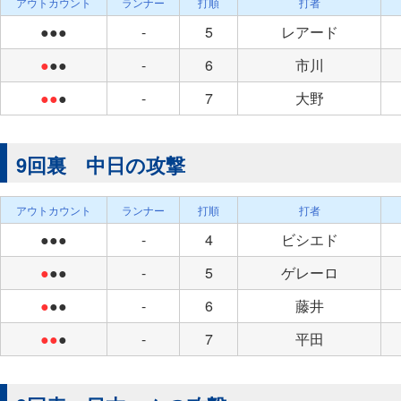
アウトカウント
ランナー
打順
打者
●●●
-
5
レアード
●
●●
-
6
市川
●●
●
-
7
大野
9回裏 中日の攻撃
アウトカウント
ランナー
打順
打者
●●●
-
4
ビシエド
●
●●
-
5
ゲレーロ
●
●●
-
6
藤井
●●
●
-
7
平田