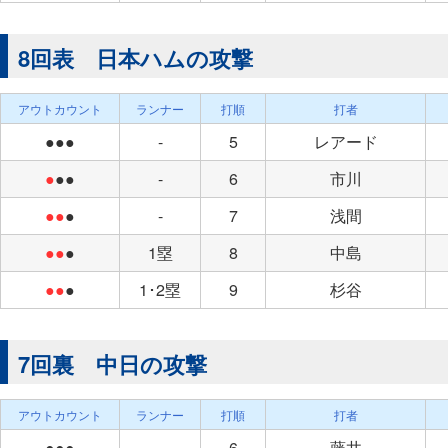
8回表 日本ハムの攻撃
アウトカウント
ランナー
打順
打者
●●●
-
5
レアード
●
●●
-
6
市川
●●
●
-
7
浅間
●●
●
1塁
8
中島
●●
●
1･2塁
9
杉谷
7回裏 中日の攻撃
アウトカウント
ランナー
打順
打者
●●●
-
6
藤井