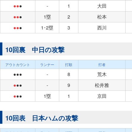
●●
●
-
1
大田
●●
●
1塁
2
松本
●●
●
1･2塁
3
西川
10回裏 中日の攻撃
アウトカウント
ランナー
打順
打者
●●●
-
8
荒木
●
●●
-
9
松井雅
●
●●
1塁
1
京田
10回表 日本ハムの攻撃