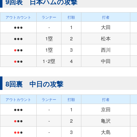
9回表 日本ハムの攻撃
アウトカウント
ランナー
打順
打者
●●●
-
1
大田
●●●
1塁
2
松本
●
●●
1塁
3
西川
●
●●
1･2塁
4
中田
8回裏 中日の攻撃
アウトカウント
ランナー
打順
打者
●●●
-
1
京田
●
●●
-
2
亀沢
●●
●
-
3
大島