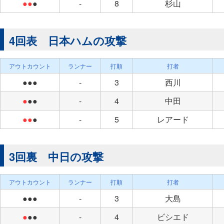
●●
●
-
8
杉山
4回表 日本ハムの攻撃
アウトカウント
ランナー
打順
打者
●●●
-
3
西川
●
●●
-
4
中田
●●
●
-
5
レアード
3回裏 中日の攻撃
アウトカウント
ランナー
打順
打者
●●●
-
3
大島
●
●●
-
4
ビシエド