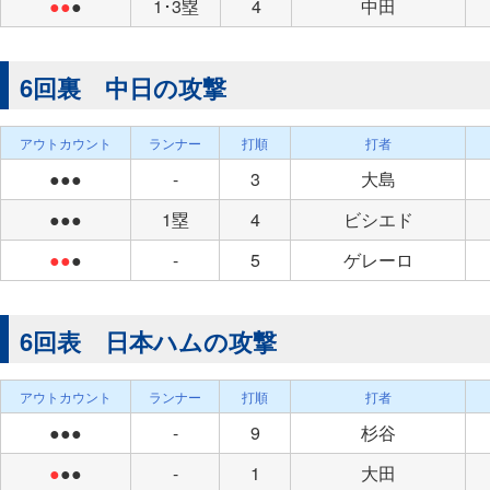
●●
●
1･3塁
4
中田
6回裏 中日の攻撃
アウトカウント
ランナー
打順
打者
●●●
-
3
大島
●●●
1塁
4
ビシエド
●●
●
-
5
ゲレーロ
6回表 日本ハムの攻撃
アウトカウント
ランナー
打順
打者
●●●
-
9
杉谷
●
●●
-
1
大田