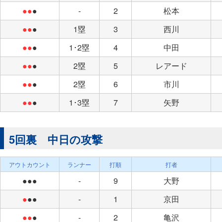
●●
●
-
2
松本
●●
●
1塁
3
西川
●●
●
1･2塁
4
中田
●●
●
2塁
5
レアード
●●
●
2塁
6
市川
●●
●
1･3塁
7
矢野
5回裏 中日の攻撃
アウトカウント
ランナー
打順
打者
●●●
-
9
大野
●
●●
-
1
京田
●●
●
-
2
亀沢