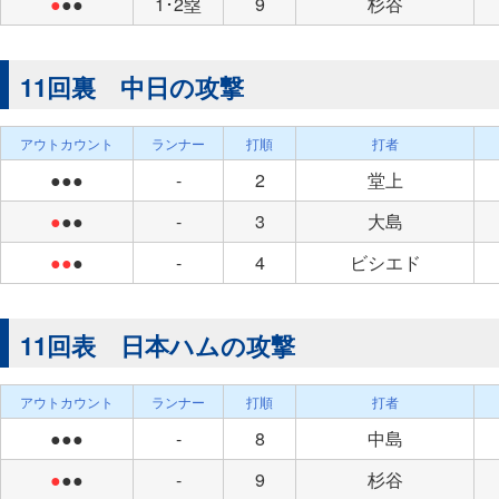
●
●●
1･2塁
9
杉谷
11回裏 中日の攻撃
アウトカウント
ランナー
打順
打者
●●●
-
2
堂上
●
●●
-
3
大島
●●
●
-
4
ビシエド
11回表 日本ハムの攻撃
アウトカウント
ランナー
打順
打者
●●●
-
8
中島
●
●●
-
9
杉谷