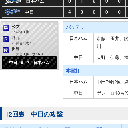
日本ハム
0
1
0
0
0
中日
4
0
0
0
0
公文
バッテリー
16試合 1勝
谷元
日本ハム
斎藤、玉井、
28試合 2敗 1Ｓ
川
田島
33試合 1勝 3敗 16Ｓ
中日
大野、伊藤、
中日 5 - 7 日本ハム
本塁打
日本ハム
中田7号(2回1
中日
ゲレーロ18号(
12回裏 中日の攻撃