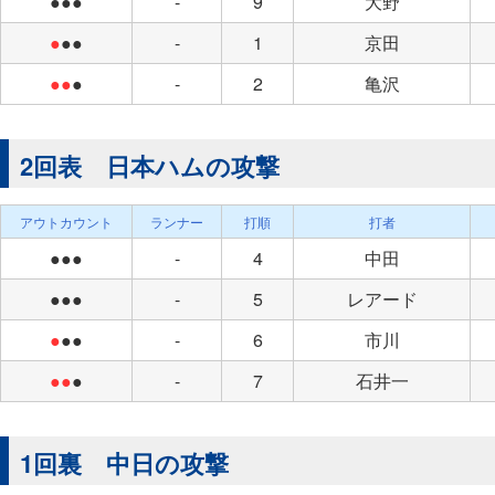
●●●
-
9
大野
●
●●
-
1
京田
●●
●
-
2
亀沢
2回表 日本ハムの攻撃
アウトカウント
ランナー
打順
打者
●●●
-
4
中田
●●●
-
5
レアード
●
●●
-
6
市川
●●
●
-
7
石井一
1回裏 中日の攻撃