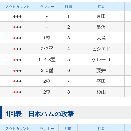
アウトカウント
ランナー
打順
打者
●●●
-
1
京田
●
●●
-
2
亀沢
●
●●
1塁
3
大島
●
●●
2･3塁
4
ビシエド
●
●●
1･2･3塁
5
ゲレーロ
●
●●
2･3塁
6
藤井
●
●●
2塁
7
平田
●●
●
2塁
8
杉山
1回表 日本ハムの攻撃
アウトカウント
ランナー
打順
打者