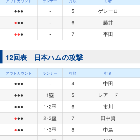
アウトカウント
ランナー
打順
打者
●●●
-
5
ゲレーロ
●
●●
-
6
藤井
●●
●
-
7
平田
12回表 日本ハムの攻撃
アウトカウント
ランナー
打順
打者
●●●
-
4
中田
●●●
1塁
5
レアード
●●●
1･2塁
6
市川
●
●●
2･3塁
7
田中賢
●
●●
1･3塁
8
中島