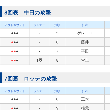
8回表 中日の攻撃
アウトカウント
ランナー
打順
打者
●●●
-
5
ゲレーロ
●
●●
-
6
藤井
●●
●
-
7
平田
●●
●
1塁
8
堂上
7回裏 ロッテの攻撃
アウトカウント
ランナー
打順
打者
●●●
-
8
三木
●
●●
-
9
根元