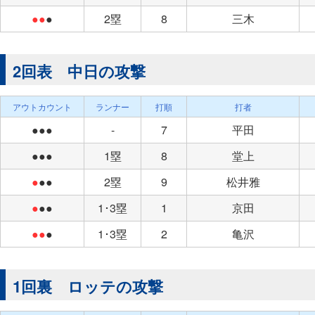
●●
●
2塁
8
三木
2回表 中日の攻撃
アウトカウント
ランナー
打順
打者
●●●
-
7
平田
●●●
1塁
8
堂上
●
●●
2塁
9
松井雅
●
●●
1･3塁
1
京田
●●
●
1･3塁
2
亀沢
1回裏 ロッテの攻撃