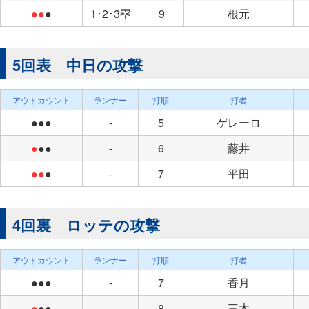
●●
●
1･2･3塁
9
根元
5回表 中日の攻撃
アウトカウント
ランナー
打順
打者
●●●
-
5
ゲレーロ
●
●●
-
6
藤井
●●
●
-
7
平田
4回裏 ロッテの攻撃
アウトカウント
ランナー
打順
打者
●●●
-
7
香月
●
●●
-
8
三木