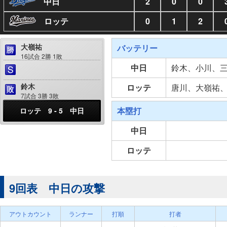
中日
2
0
0
ロッテ
0
1
2
大嶺祐
バッテリー
16試合 2勝 1敗
中日
鈴木、小川、
鈴木
ロッテ
唐川、大嶺祐
7試合 3勝 3敗
本塁打
ロッテ 9 - 5 中日
中日
ロッテ
9回表 中日の攻撃
アウトカウント
ランナー
打順
打者