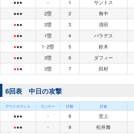
●●●
-
1
サントス
●●●
2塁
2
角中
●
●●
3塁
3
清田
●
●●
1塁
4
パラデス
●
●●
1･2塁
5
鈴木
●
●●
3塁
6
ダフィー
●●
●
3塁
7
田村
6回表 中日の攻撃
アウトカウント
ランナー
打順
打者
●●●
-
8
堂上
●
●●
-
9
松井雅