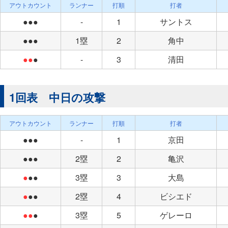
アウトカウント
ランナー
打順
打者
●●●
-
1
サントス
●●●
1塁
2
角中
●●
●
-
3
清田
1回表 中日の攻撃
アウトカウント
ランナー
打順
打者
●●●
-
1
京田
●●●
2塁
2
亀沢
●
●●
3塁
3
大島
●
●●
2塁
4
ビシエド
●●
●
3塁
5
ゲレーロ