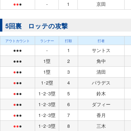
●●
●
-
1
京田
5回裏 ロッテの攻撃
アウトカウント
ランナー
打順
打者
●●●
-
1
サントス
●●●
1塁
2
角中
●
●●
1塁
3
清田
●
●●
1･2塁
4
パラデス
●
●●
1･2･3塁
5
鈴木
●
●●
1･2･3塁
6
ダフィー
●
●●
1･2･3塁
7
香月
●●
●
1･2･3塁
8
三木