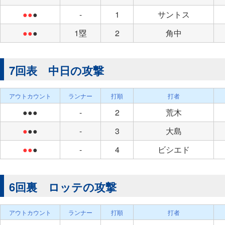
●●
●
-
1
サントス
●●
●
1塁
2
角中
7回表 中日の攻撃
アウトカウント
ランナー
打順
打者
●●●
-
2
荒木
●
●●
-
3
大島
●●
●
-
4
ビシエド
6回裏 ロッテの攻撃
アウトカウント
ランナー
打順
打者