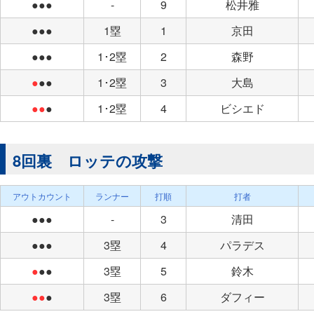
●●●
-
9
松井雅
●●●
1塁
1
京田
●●●
1･2塁
2
森野
●
●●
1･2塁
3
大島
●●
●
1･2塁
4
ビシエド
8回裏 ロッテの攻撃
アウトカウント
ランナー
打順
打者
●●●
-
3
清田
●●●
3塁
4
パラデス
●
●●
3塁
5
鈴木
●●
●
3塁
6
ダフィー