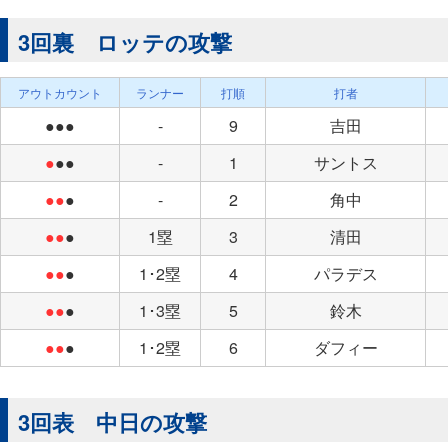
3回裏 ロッテの攻撃
アウトカウント
ランナー
打順
打者
●●●
-
9
吉田
●
●●
-
1
サントス
●●
●
-
2
角中
●●
●
1塁
3
清田
●●
●
1･2塁
4
パラデス
●●
●
1･3塁
5
鈴木
●●
●
1･2塁
6
ダフィー
3回表 中日の攻撃