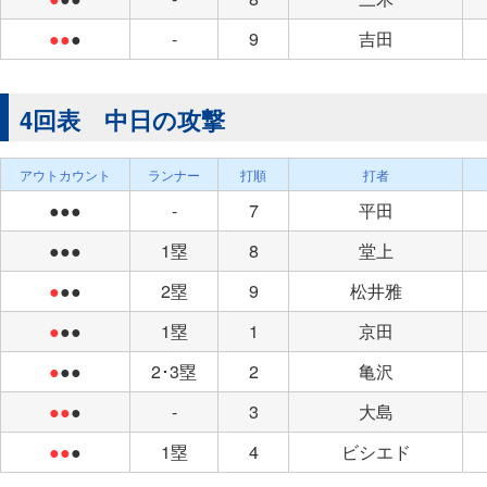
●●
●
-
9
吉田
4回表 中日の攻撃
アウトカウント
ランナー
打順
打者
●●●
-
7
平田
●●●
1塁
8
堂上
●
●●
2塁
9
松井雅
●
●●
1塁
1
京田
●
●●
2･3塁
2
亀沢
●●
●
-
3
大島
●●
●
1塁
4
ビシエド