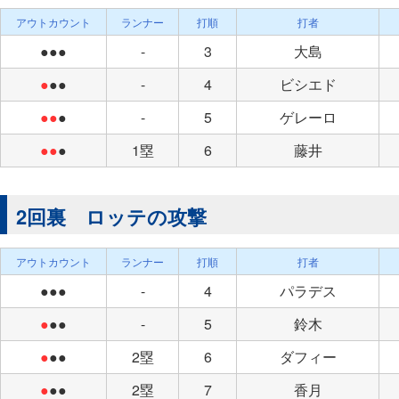
アウトカウント
ランナー
打順
打者
●●●
-
3
大島
●
●●
-
4
ビシエド
●●
●
-
5
ゲレーロ
●●
●
1塁
6
藤井
2回裏 ロッテの攻撃
アウトカウント
ランナー
打順
打者
●●●
-
4
パラデス
●
●●
-
5
鈴木
●
●●
2塁
6
ダフィー
●
●●
2塁
7
香月