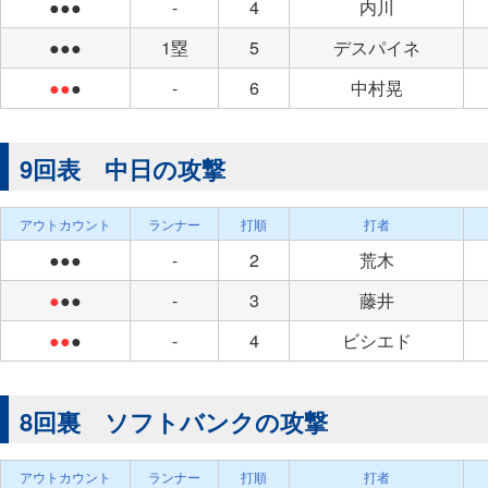
●●●
-
4
内川
●●●
1塁
5
デスパイネ
●●
●
-
6
中村晃
9回表 中日の攻撃
アウトカウント
ランナー
打順
打者
●●●
-
2
荒木
●
●●
-
3
藤井
●●
●
-
4
ビシエド
8回裏 ソフトバンクの攻撃
アウトカウント
ランナー
打順
打者