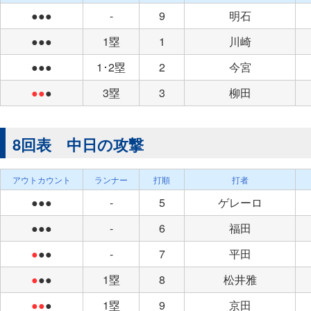
●●●
-
9
明石
●●●
1塁
1
川崎
●●●
1･2塁
2
今宮
●●
●
3塁
3
柳田
8回表 中日の攻撃
アウトカウント
ランナー
打順
打者
●●●
-
5
ゲレーロ
●●●
-
6
福田
●
●●
-
7
平田
●
●●
1塁
8
松井雅
●●
●
1塁
9
京田