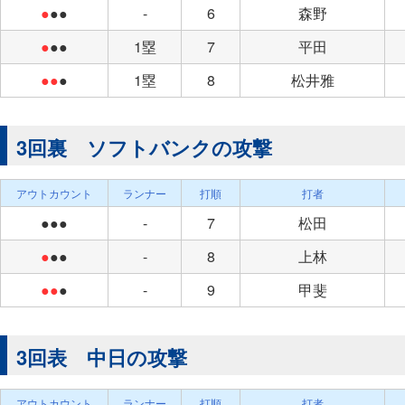
●
●●
-
6
森野
●
●●
1塁
7
平田
●●
●
1塁
8
松井雅
3回裏 ソフトバンクの攻撃
アウトカウント
ランナー
打順
打者
●●●
-
7
松田
●
●●
-
8
上林
●●
●
-
9
甲斐
3回表 中日の攻撃
アウトカウント
ランナー
打順
打者