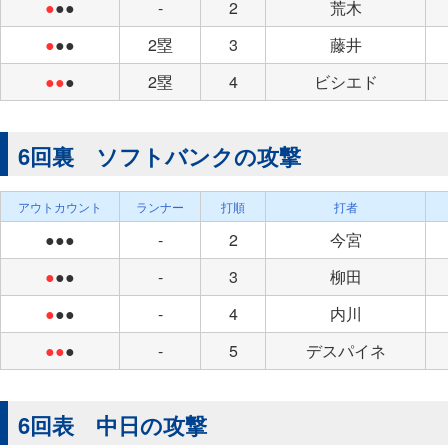
●
●●
-
2
荒木
●
●●
2塁
3
藤井
●●
●
2塁
4
ビシエド
6回裏 ソフトバンクの攻撃
アウトカウント
ランナー
打順
打者
●●●
-
2
今宮
●
●●
-
3
柳田
●
●●
-
4
内川
●●
●
-
5
デスパイネ
6回表 中日の攻撃