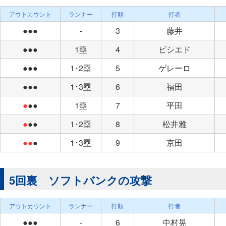
アウトカウント
ランナー
打順
打者
●●●
-
3
藤井
●●●
1塁
4
ビシエド
●●●
1･2塁
5
ゲレーロ
●●●
1･3塁
6
福田
●
●●
1塁
7
平田
●
●●
1･2塁
8
松井雅
●●
●
1･3塁
9
京田
5回裏 ソフトバンクの攻撃
アウトカウント
ランナー
打順
打者
●●●
-
6
中村晃