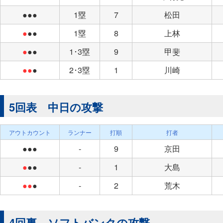
●●●
1塁
7
松田
●
●●
1塁
8
上林
●
●●
1･3塁
9
甲斐
●●
●
2･3塁
1
川崎
5回表 中日の攻撃
アウトカウント
ランナー
打順
打者
●●●
-
9
京田
●
●●
-
1
大島
●●
●
-
2
荒木
4回裏 ソフトバンクの攻撃