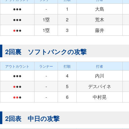
●●●
-
1
大島
●●●
1塁
2
荒木
●
●●
1塁
3
藤井
2回裏 ソフトバンクの攻撃
アウトカウント
ランナー
打順
打者
●●●
-
4
内川
●
●●
-
5
デスパイネ
●●
●
-
6
中村晃
2回表 中日の攻撃