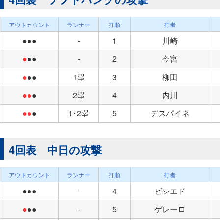
アウトカウント
ランナー
打順
打者
●●●
-
1
川崎
●
●●
-
2
今宮
●
●●
1塁
3
柳田
●●
●
2塁
4
内川
●●
●
1･2塁
5
デスパイネ
4回表 中日の攻撃
アウトカウント
ランナー
打順
打者
●●●
-
4
ビシエド
●
●●
-
5
ゲレーロ