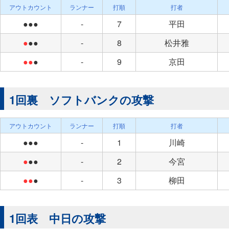
アウトカウント
ランナー
打順
打者
●●●
-
7
平田
●
●●
-
8
松井雅
●●
●
-
9
京田
1回裏 ソフトバンクの攻撃
アウトカウント
ランナー
打順
打者
●●●
-
1
川崎
●
●●
-
2
今宮
●●
●
-
3
柳田
1回表 中日の攻撃