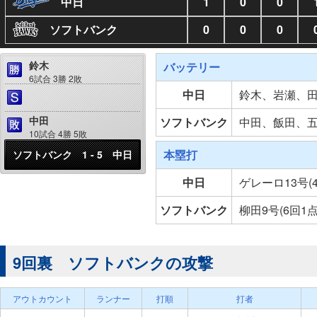
中日
1
0
0
ソフトバンク
0
0
0
鈴木
バッテリー
6試合 3勝 2敗
中日
鈴木、岩瀬、
中田
ソフトバンク
中田、飯田、
10試合 4勝 5敗
本塁打
ソフトバンク 1 - 5 中日
中日
ゲレーロ13号(
ソフトバンク
柳田9号(6回1
9回裏 ソフトバンクの攻撃
アウトカウント
ランナー
打順
打者