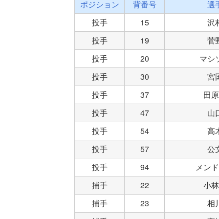
ポジション
背番号
選
投手
15
沢
投手
19
菅
投手
20
マシ
投手
30
宮
投手
37
田原
投手
47
山
投手
54
高
投手
57
公
投手
94
メンド
捕手
22
小林
捕手
23
相