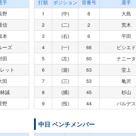
選手
打順
ポジション
背番号
選手
長野
1
(中)
8
大島
重信
2
(二)
2
荒木
坂本
3
(右)
6
平田
ルーズ
4
(一)
66
ビシエド
村田
5
(左)
60
ナニータ
レット
6
(遊)
63
堂上
大田
7
(三)
53
亀沢
林誠
8
(捕)
45
杉山
菅野
9
(投)
44
バルデス
中日 ベンチメンバー