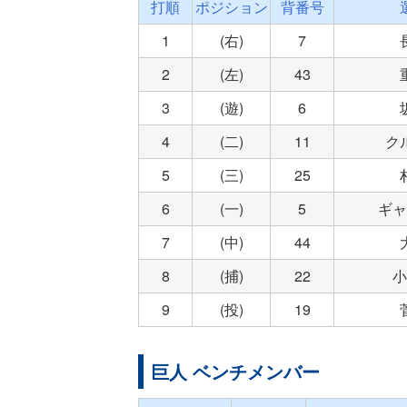
打順
ポジション
背番号
1
(右)
7
2
(左)
43
3
(遊)
6
4
(二)
11
ク
5
(三)
25
6
(一)
5
ギャ
7
(中)
44
8
(捕)
22
小
9
(投)
19
巨人 ベンチメンバー