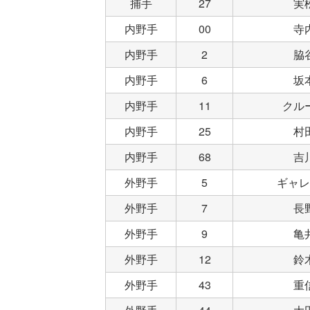
捕手
27
実
内野手
00
寺
内野手
2
脇
内野手
6
坂
内野手
11
クル
内野手
25
村
内野手
68
吉
外野手
5
ギャレ
外野手
7
長
外野手
9
亀
外野手
12
鈴
外野手
43
重