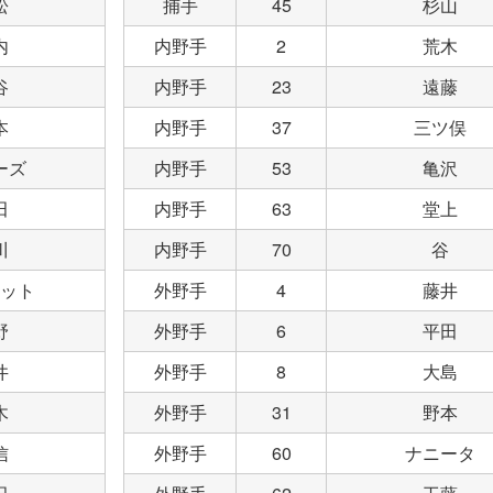
松
捕手
45
杉山
内
内野手
2
荒木
谷
内野手
23
遠藤
本
内野手
37
三ツ俣
ーズ
内野手
53
亀沢
田
内野手
63
堂上
川
内野手
70
谷
ット
外野手
4
藤井
野
外野手
6
平田
井
外野手
8
大島
木
外野手
31
野本
信
外野手
60
ナニータ