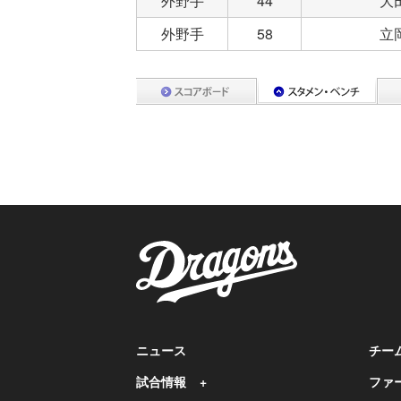
外野手
44
大
外野手
58
立
ニュース
チー
試合情報
ファ