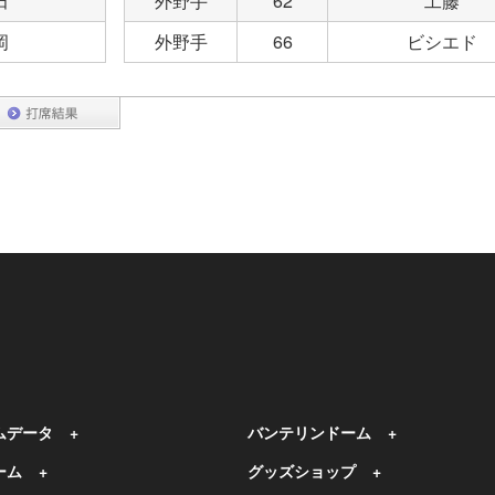
田
外野手
62
工藤
岡
外野手
66
ビシエド
ムデータ
バンテリンドーム
ーム
グッズショップ