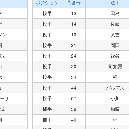
手
ポジション
背番号
選手
村
投手
12
田島
野
投手
14
佐藤
ソン
投手
16
又吉
国
投手
21
岡田
誠
投手
24
福谷
口
投手
30
阿知羅
木
投手
34
福
文
投手
44
バルデス
ーサ
投手
57
小川
誠
捕手
39
加藤
川
捕手
40
桂