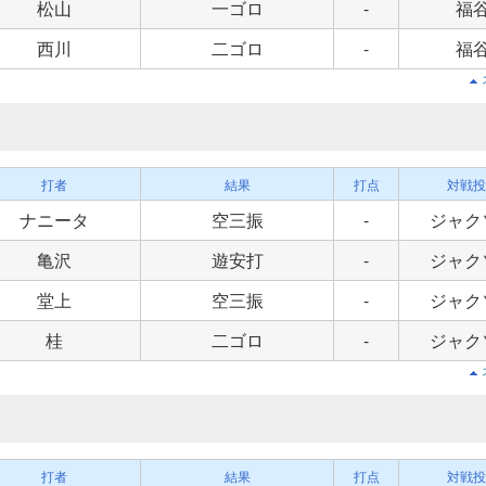
松山
一ゴロ
-
福
西川
二ゴロ
-
福
打者
結果
打点
対戦投
ナニータ
空三振
-
ジャク
亀沢
遊安打
-
ジャク
堂上
空三振
-
ジャク
桂
二ゴロ
-
ジャク
打者
結果
打点
対戦投