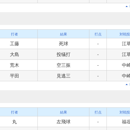
打者
結果
打点
対戦投
工藤
死球
-
江
大島
投犠打
-
江
荒木
空三振
-
中
平田
見逃三
-
中
打者
結果
打点
対戦投
丸
左飛球
-
福