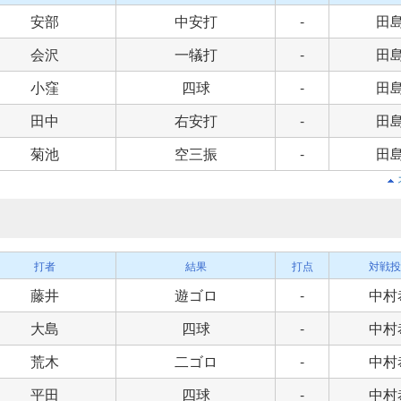
安部
中安打
-
田
会沢
一犠打
-
田
小窪
四球
-
田
田中
右安打
-
田
菊池
空三振
-
田
打者
結果
打点
対戦投
藤井
遊ゴロ
-
中村
大島
四球
-
中村
荒木
二ゴロ
-
中村
平田
四球
-
中村