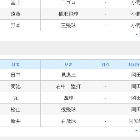
堂上
二ゴロ
-
小
遠藤
捕邪飛球
-
小
野本
三飛球
-
小
打者
結果
打点
対戦投
田中
見逃三
-
岡
菊池
右中二塁打
-
岡
丸
四球
-
岡
松山
投飛球
-
岡
新井
右飛球
-
阿知