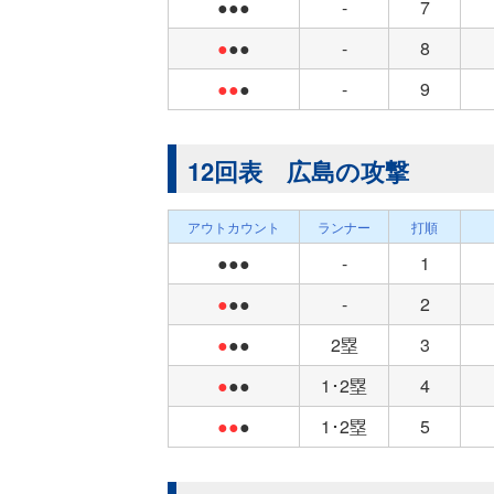
●●●
-
7
●
●●
-
8
●●
●
-
9
12回表 広島の攻撃
アウトカウント
ランナー
打順
●●●
-
1
●
●●
-
2
●
●●
2塁
3
●
●●
1･2塁
4
●●
●
1･2塁
5