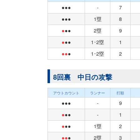
●●●
-
7
●●●
1塁
8
●
●●
2塁
9
●
●●
1･2塁
1
●●
●
1･2塁
2
8回裏 中日の攻撃
アウトカウント
ランナー
打順
●●●
-
9
●
●●
-
1
●
●●
1塁
2
●●
●
2塁
3