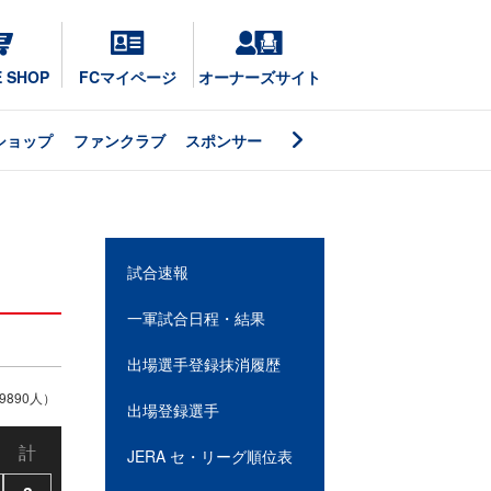
E SHOP
FCマイページ
オーナーズサイト
ショップ
ファンクラブ
スポンサー
試合速報
一軍試合日程・結果
出場選手登録抹消履歴
890人）
出場登録選手
計
JERA セ・リーグ順位表