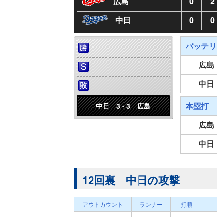
広島
0
2
中日
0
0
バッテリ
広島
中日
本塁打
中日 3 - 3 広島
広島
中日
12回裏 中日の攻撃
アウトカウント
ランナー
打順