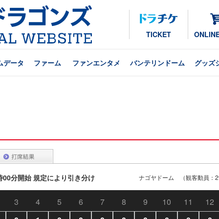
TICKET
ONLIN
ムデータ
ファーム
ファンエンタメ
バンテリンドーム
グッズ
14時00分開始 規定により引き分け
ナゴヤドーム （観客動員：29
3
4
5
6
7
8
9
10
11
12