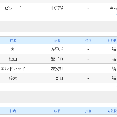
ビシエド
中飛球
-
今
打者
結果
打点
対戦投
丸
左飛球
-
福
松山
遊ゴロ
-
福
エルドレッド
左安打
-
福
鈴木
一ゴロ
-
福
打者
結果
打点
対戦投