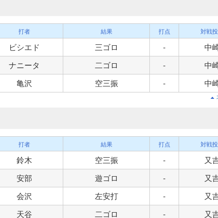
打者
結果
打点
対戦投
ビシエド
三ゴロ
-
中
ナニータ
二ゴロ
-
中
亀沢
空三振
-
中
打者
結果
打点
対戦投
鈴木
空三振
-
又
安部
遊ゴロ
-
又
会沢
左安打
-
又
天谷
二ゴロ
-
又