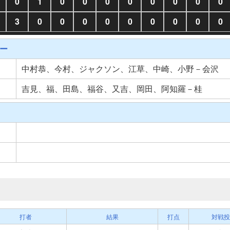
0
1
0
0
0
0
0
0
0
0
3
0
0
0
0
0
0
0
0
0
ー
中村恭、今村、ジャクソン、江草、中崎、小野－会沢
吉見、福、田島、福谷、又吉、岡田、阿知羅－桂
打者
結果
打点
対戦投