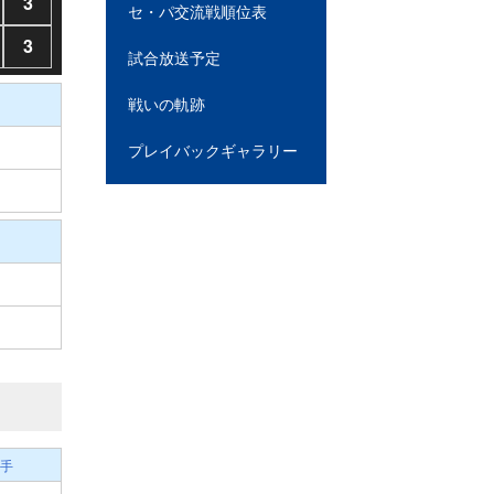
3
セ・パ交流戦順位表
3
試合放送予定
戦いの軌跡
プレイバックギャラリー
手