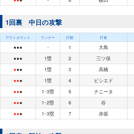
1回裏 中日の攻撃
アウトカウント
ランナー
打順
打者
●●●
-
1
大島
●●●
1塁
2
三ツ俣
●
●●
1塁
3
高橋
●●
●
1塁
4
ビシエド
●●
●
1･3塁
5
ナニータ
●●
●
1･2塁
6
谷
●●
●
1･3塁
7
赤坂