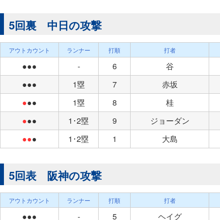
5回裏 中日の攻撃
アウトカウント
ランナー
打順
打者
●●●
-
6
谷
●●●
1塁
7
赤坂
●
●●
1塁
8
桂
●
●●
1･2塁
9
ジョーダン
●●
●
1･2塁
1
大島
5回表 阪神の攻撃
アウトカウント
ランナー
打順
打者
●●●
-
5
ヘイグ