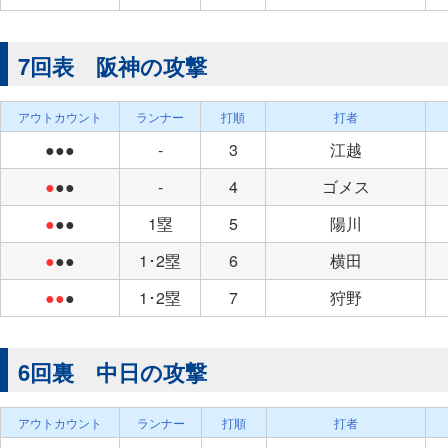
7回表 阪神の攻撃
アウトカウント
ランナー
打順
打者
●●●
-
3
江越
●
●●
-
4
ゴメス
●
●●
1塁
5
陽川
●
●●
1･2塁
6
横田
●●
●
1･2塁
7
狩野
6回裏 中日の攻撃
アウトカウント
ランナー
打順
打者