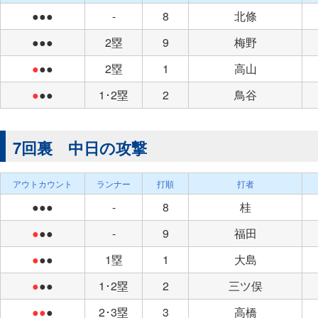
●●●
-
8
北條
●●●
2塁
9
梅野
●
●●
2塁
1
高山
●
●●
1･2塁
2
鳥谷
7回裏 中日の攻撃
アウトカウント
ランナー
打順
打者
●●●
-
8
桂
●
●●
-
9
福田
●
●●
1塁
1
大島
●
●●
1･2塁
2
三ツ俣
●●
●
2･3塁
3
高橋