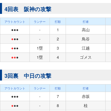
4回表 阪神の攻撃
アウトカウント
ランナー
打順
打者
●●●
-
1
高山
●
●●
-
2
鳥谷
●
●●
1塁
3
江越
●●
●
1塁
4
ゴメス
3回裏 中日の攻撃
アウトカウント
ランナー
打順
打者
●●●
-
7
赤坂
●
●●
-
8
桂