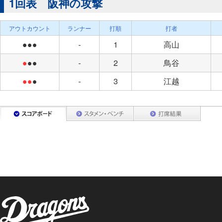
1回表 阪神の攻撃
アウトカウント
ランナー
打順
打者
●●●
-
1
高山
●
●●
-
2
鳥谷
●●
●
-
3
江越