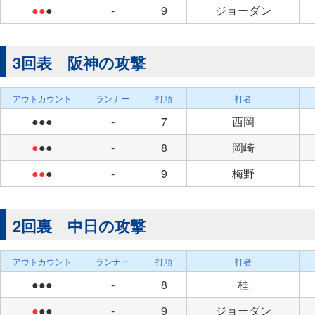
●●
●
-
9
ジョーダン
3回表 阪神の攻撃
アウトカウント
ランナー
打順
打者
●●●
-
7
西岡
●
●●
-
8
岡崎
●●
●
-
9
梅野
2回裏 中日の攻撃
アウトカウント
ランナー
打順
打者
●●●
-
8
桂
●
●●
-
9
ジョーダン