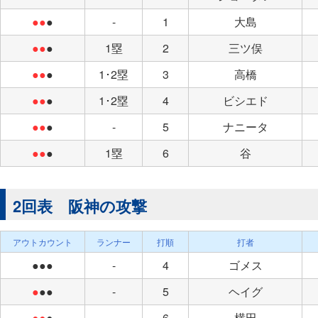
●●
●
-
1
大島
●●
●
1塁
2
三ツ俣
●●
●
1･2塁
3
高橋
●●
●
1･2塁
4
ビシエド
●●
●
-
5
ナニータ
●●
●
1塁
6
谷
2回表 阪神の攻撃
アウトカウント
ランナー
打順
打者
●●●
-
4
ゴメス
●
●●
-
5
ヘイグ
●●
●
-
6
横田