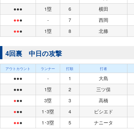
●●●
1塁
6
横田
●●
●
-
7
西岡
●●
●
1塁
8
北條
4回裏 中日の攻撃
アウトカウント
ランナー
打順
打者
●●●
-
1
大島
●●●
1塁
2
三ツ俣
●
●●
3塁
3
高橋
●
●●
1･3塁
4
ビシエド
●●
●
1･3塁
5
ナニータ