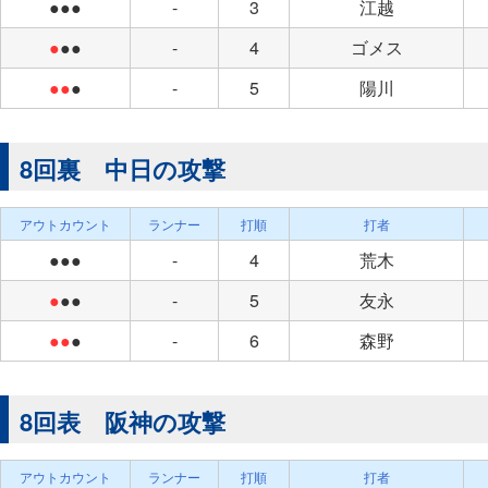
●●●
-
3
江越
●
●●
-
4
ゴメス
●●
●
-
5
陽川
8回裏 中日の攻撃
アウトカウント
ランナー
打順
打者
●●●
-
4
荒木
●
●●
-
5
友永
●●
●
-
6
森野
8回表 阪神の攻撃
アウトカウント
ランナー
打順
打者