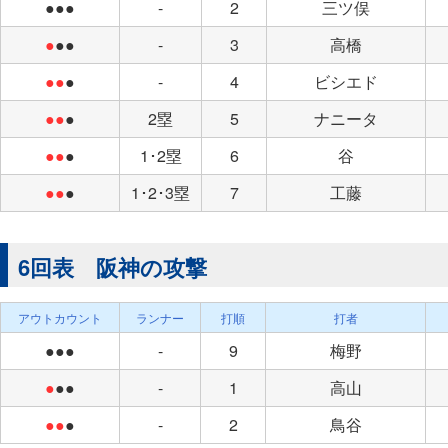
●●●
-
2
三ツ俣
●
●●
-
3
高橋
●●
●
-
4
ビシエド
●●
●
2塁
5
ナニータ
●●
●
1･2塁
6
谷
●●
●
1･2･3塁
7
工藤
6回表 阪神の攻撃
アウトカウント
ランナー
打順
打者
●●●
-
9
梅野
●
●●
-
1
高山
●●
●
-
2
鳥谷