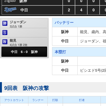
阪神
0
0
0
中日
2
4
0
ジョーダン
バッテリー
3試合 1勝
阪神
能見、歳内、
能見
中日
ジョーダン、
4試合 1勝 2敗
本塁打
中日 6 - 0 阪神
阪神
中日
ビシエド5号(2
9回表 阪神の攻撃
アウトカウント
ランナー
打順
打者