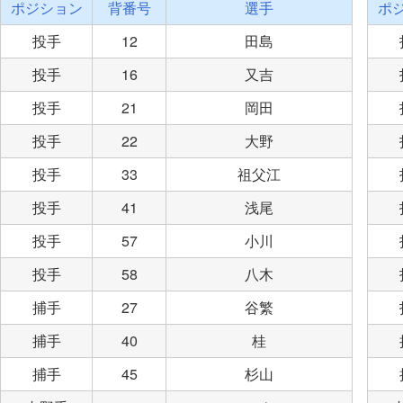
ポジション
背番号
選手
ポ
投手
12
田島
投手
16
又吉
投手
21
岡田
投手
22
大野
投手
33
祖父江
投手
41
浅尾
投手
57
小川
投手
58
八木
捕手
27
谷繁
捕手
40
桂
捕手
45
杉山