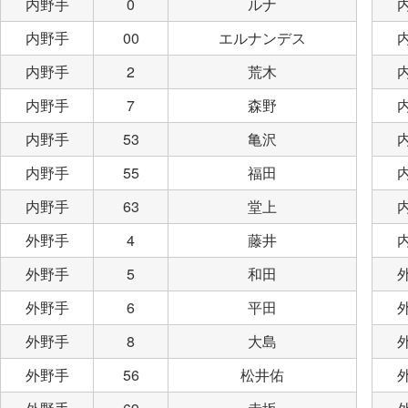
内野手
0
ルナ
内野手
00
エルナンデス
内野手
2
荒木
内野手
7
森野
内野手
53
亀沢
内野手
55
福田
内野手
63
堂上
外野手
4
藤井
外野手
5
和田
外野手
6
平田
外野手
8
大島
外野手
56
松井佑