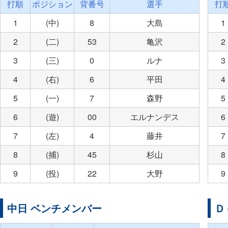
打順
ポジション
背番号
選手
打
1
(中)
8
大島
1
2
(二)
53
亀沢
2
3
(三)
0
ルナ
3
4
(右)
6
平田
4
5
(一)
7
森野
5
6
(遊)
00
エルナンデス
6
7
(左)
4
藤井
7
8
(捕)
45
杉山
8
9
(投)
22
大野
9
中日 ベンチメンバー
Ｄ