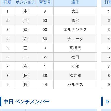
打順
ポジション
背番号
選手
打
1
(中)
8
大島
1
2
(二)
53
亀沢
2
3
(遊)
00
エルナンデス
3
4
(左)
60
ナニータ
4
5
(三)
3
高橋周
5
6
(一)
55
福田
6
7
(右)
1
友永
7
8
(捕)
38
松井雅
8
9
(投)
44
バルデス
9
中日 ベンチメンバー
Ｄ