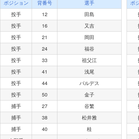
ポジション
背番号
選手
ポ
投手
12
田島
投手
16
又吉
投手
21
岡田
投手
24
福谷
投手
33
祖父江
投手
41
浅尾
投手
44
バルデス
投手
50
金子
捕手
27
谷繁
捕手
38
松井雅
捕手
40
桂