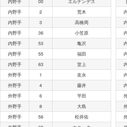
内野手
00
エルナンデス
内野手
2
荒木
内野手
3
高橋周
内野手
36
小笠原
内野手
53
亀沢
内野手
55
福田
内野手
63
堂上
外野手
1
友永
外野手
4
藤井
外野手
6
平田
外野手
8
大島
外野手
56
松井佑