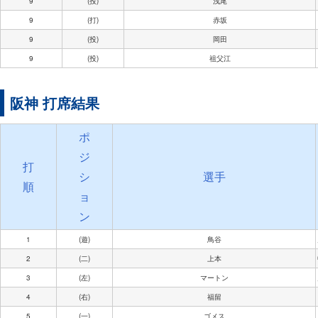
9
(投)
浅尾
9
(打)
赤坂
9
(投)
岡田
9
(投)
祖父江
阪神 打席結果
ポ
ジ
打
シ
選手
順
ョ
ン
1
(遊)
鳥谷
2
(二)
上本
3
(左)
マートン
4
(右)
福留
5
(一)
ゴメス