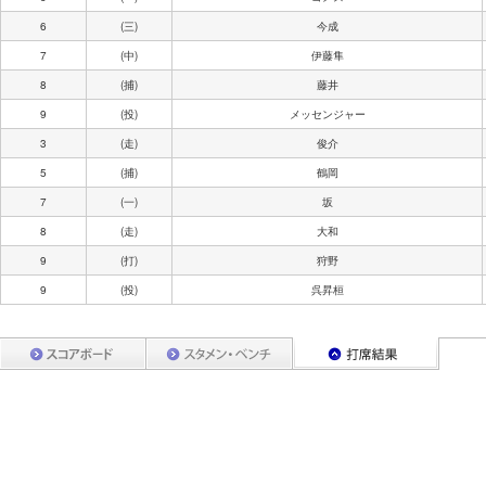
6
(三)
今成
7
(中)
伊藤隼
8
(捕)
藤井
9
(投)
メッセンジャー
3
(走)
俊介
5
(捕)
鶴岡
7
(一)
坂
8
(走)
大和
9
(打)
狩野
9
(投)
呉昇桓