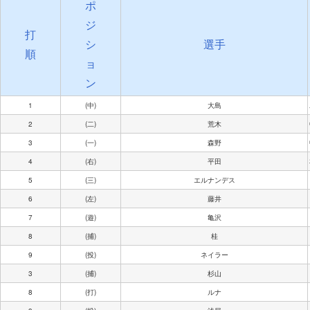
ポ
ジ
打
シ
選手
順
ョ
ン
1
(中)
大島
2
(二)
荒木
3
(一)
森野
4
(右)
平田
5
(三)
エルナンデス
6
(左)
藤井
7
(遊)
亀沢
8
(捕)
桂
9
(投)
ネイラー
3
(捕)
杉山
8
(打)
ルナ