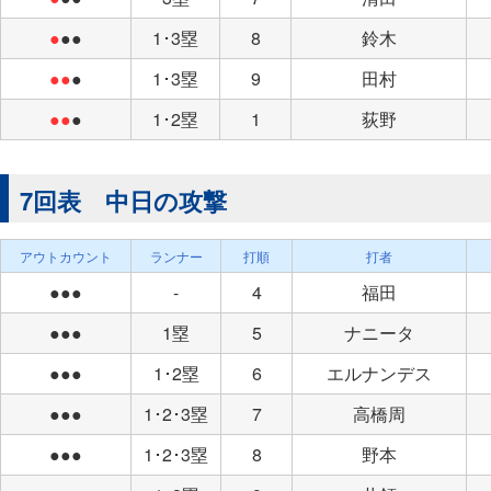
●
●●
1･3塁
8
鈴木
●●
●
1･3塁
9
田村
●●
●
1･2塁
1
荻野
7回表 中日の攻撃
アウトカウント
ランナー
打順
打者
●●●
-
4
福田
●●●
1塁
5
ナニータ
●●●
1･2塁
6
エルナンデス
●●●
1･2･3塁
7
高橋周
●●●
1･2･3塁
8
野本