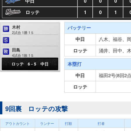
中日
0
0
0
ロッテ
1
0
1
木村
バッテリー
2試合 1勝 1Ｓ
中日
八木、福谷、
田島
ロッテ
涌井、田中、
4試合 1敗 1Ｓ
本塁打
ロッテ 6 - 5 中日
中日
福田2号(8回2
ロッテ
9回裏 ロッテの攻撃
アウトカウント
ランナー
打順
打者