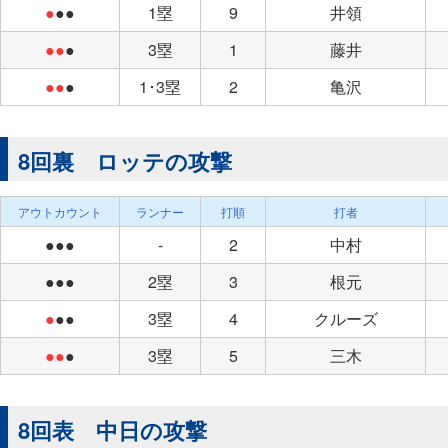
●
●●
1塁
9
井領
●●
●
3塁
1
藤井
●●
●
1･3塁
2
亀沢
8回裏 ロッテの攻撃
アウトカウント
ランナー
打順
打者
●●●
-
2
中村
●●●
2塁
3
根元
●
●●
3塁
4
クルーズ
●●
●
3塁
5
三木
8回表 中日の攻撃