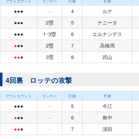
アウトカウント
ランナー
打順
打者
●●●
-
4
ルナ
●●●
2塁
5
ナニータ
●●●
1･3塁
6
エルナンデス
●
●●
2塁
7
高橋周
●●
●
3塁
8
武山
4回裏 ロッテの攻撃
アウトカウント
ランナー
打順
打者
●●●
-
5
今江
●
●●
-
6
角中
●●
●
-
7
清田