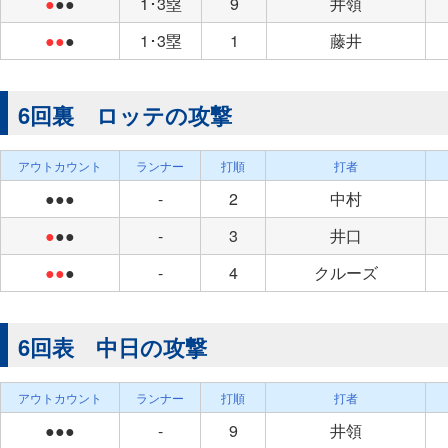
●
●●
1･3塁
9
井領
●●
●
1･3塁
1
藤井
6回裏 ロッテの攻撃
アウトカウント
ランナー
打順
打者
●●●
-
2
中村
●
●●
-
3
井口
●●
●
-
4
クルーズ
6回表 中日の攻撃
アウトカウント
ランナー
打順
打者
●●●
-
9
井領