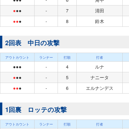
●
●●
-
7
清田
●●
●
-
8
鈴木
2回表 中日の攻撃
アウトカウント
ランナー
打順
打者
●●●
-
4
ルナ
●
●●
-
5
ナニータ
●●
●
-
6
エルナンデス
1回裏 ロッテの攻撃
アウトカウント
ランナー
打順
打者