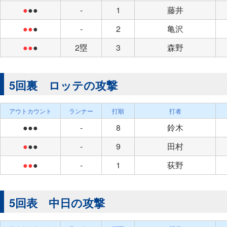
●
●●
-
1
藤井
●●
●
-
2
亀沢
●●
●
2塁
3
森野
5回裏 ロッテの攻撃
アウトカウント
ランナー
打順
打者
●●●
-
8
鈴木
●
●●
-
9
田村
●●
●
-
1
荻野
5回表 中日の攻撃