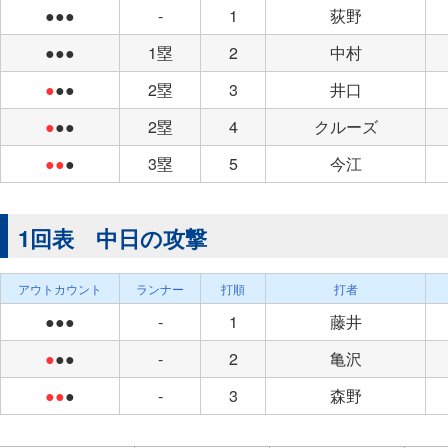
●●●
-
1
荻野
●●●
1塁
2
中村
●
●●
2塁
3
井口
●
●●
2塁
4
クルーズ
●●
●
3塁
5
今江
1回表 中日の攻撃
アウトカウント
ランナー
打順
打者
●●●
-
1
藤井
●
●●
-
2
亀沢
●●
●
-
3
森野