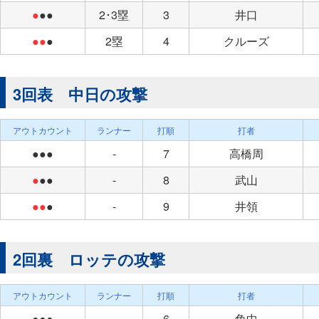
●
●●
2･3塁
3
井口
●●
●
2塁
4
クルーズ
3回表 中日の攻撃
アウトカウント
ランナー
打順
打者
●●●
-
7
高橋周
●
●●
-
8
武山
●●
●
-
9
井領
2回裏 ロッテの攻撃
アウトカウント
ランナー
打順
打者
●●●
-
6
角中