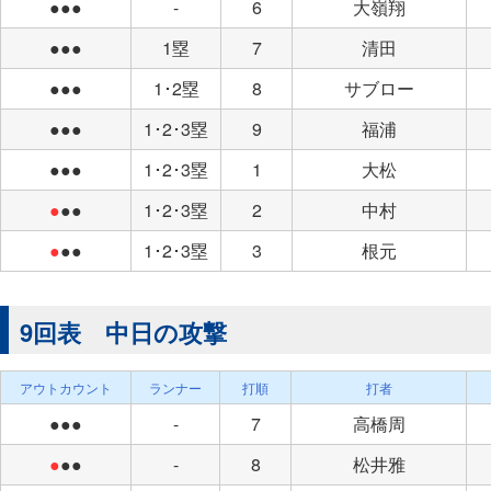
●●●
-
6
大嶺翔
●●●
1塁
7
清田
●●●
1･2塁
8
サブロー
●●●
1･2･3塁
9
福浦
●●●
1･2･3塁
1
大松
●
●●
1･2･3塁
2
中村
●
●●
1･2･3塁
3
根元
9回表 中日の攻撃
アウトカウント
ランナー
打順
打者
●●●
-
7
高橋周
●
●●
-
8
松井雅