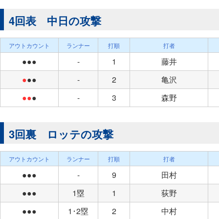
4回表 中日の攻撃
アウトカウント
ランナー
打順
打者
●●●
-
1
藤井
●
●●
-
2
亀沢
●●
●
-
3
森野
3回裏 ロッテの攻撃
アウトカウント
ランナー
打順
打者
●●●
-
9
田村
●●●
1塁
1
荻野
●●●
1･2塁
2
中村