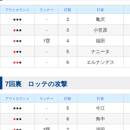
アウトカウント
ランナー
打順
打者
●●●
-
2
亀沢
●
●●
-
3
小笠原
●
●●
1塁
4
福田
●
●●
-
5
ナニータ
●●
●
-
6
エルナンデス
7回裏 ロッテの攻撃
アウトカウント
ランナー
打順
打者
●●●
-
5
今江
●
●●
-
6
角中
●
●●
3塁
7
清田