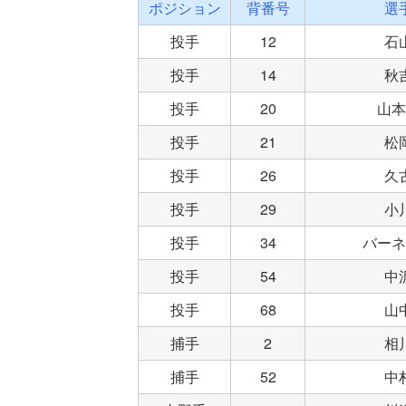
ポジション
背番号
選
投手
12
石
投手
14
秋
投手
20
山本
投手
21
松
投手
26
久
投手
29
小
投手
34
バーネ
投手
54
中
投手
68
山
捕手
2
相
捕手
52
中