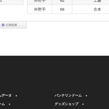
田
外野手
62
工藤
外野手
66
古本
ムデータ
バンテリンドーム
ーム
グッズショップ