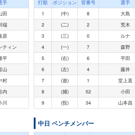
選手
打順
ポジション
背番号
選手
山田
1
(中)
8
大島
川端
2
(二)
2
荒木
飯原
3
(三)
0
ルナ
ンティン
4
(一)
7
森野
雄平
5
(右)
6
平田
畠山
6
(左)
4
藤井
中村
7
(遊)
1
堂上直
谷内
8
(捕)
52
小田
小川
9
(投)
34
山本昌
中日 ベンチメンバー