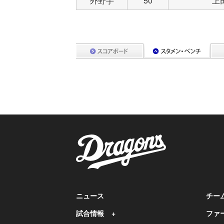
外野手
50
上
ニュース
チー
試合情報
ファ