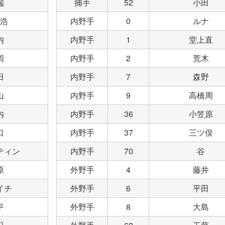
端
捕手
52
小田
浩
内野手
0
ルナ
内
内野手
1
堂上直
岡
内野手
2
荒木
田
内野手
7
森野
山
内野手
9
高橋周
内
内野手
36
小笠原
口
内野手
37
三ツ俣
ティン
内野手
70
谷
原
外野手
4
藤井
イチ
外野手
6
平田
平
外野手
8
大島