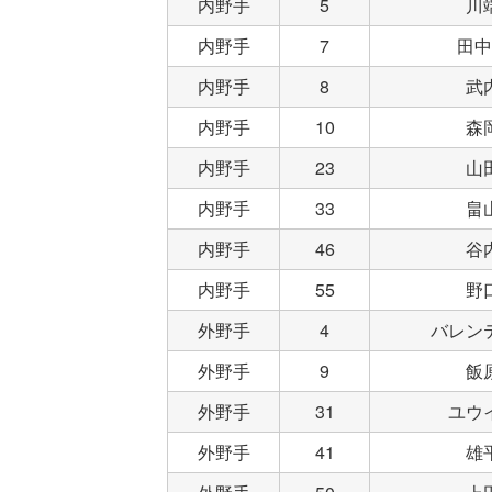
内野手
5
川
内野手
7
田中
内野手
8
武
内野手
10
森
内野手
23
山
内野手
33
畠
内野手
46
谷
内野手
55
野
外野手
4
バレン
外野手
9
飯
外野手
31
ユウ
外野手
41
雄