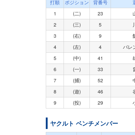
打順
ポジション
背番号
1
(二)
23
2
(三)
5
3
(右)
9
4
(左)
4
バレ
5
(中)
41
6
(一)
33
7
(捕)
52
8
(遊)
46
9
(投)
29
ヤクルト ベンチメンバー