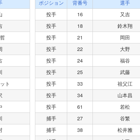
手
ポジション
背番号
選手
山
投手
16
又吉
吉
投手
18
鈴木翔
哲
投手
21
岡田
岡
投手
22
大野
古
投手
24
福谷
川
投手
25
武藤
ット
投手
33
祖父江
沢
投手
34
山本昌
中
投手
61
若松
川
捕手
27
谷繁
村
捕手
38
松井雅