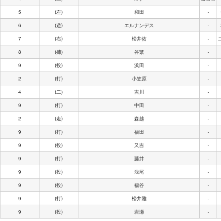
5
(左)
和田
-
6
(遊)
エルナンデス
-
7
(右)
松井佑
-
8
(捕)
谷繁
-
9
(投)
浜田
-
2
(打)
小笠原
-
4
(二)
吉川
-
9
(打)
中田
-
2
(走)
森越
-
9
(打)
福田
-
9
(投)
又吉
-
9
(打)
藤井
-
9
(投)
浅尾
-
9
(投)
福谷
-
9
(打)
松井雅
-
9
(投)
岩瀬
-