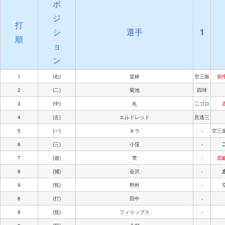
ポ
ジ
打
シ
選手
1
順
ョ
ン
1
(右)
堂林
空三振
右
2
(二)
菊池
四球
3
(中)
丸
二ゴロ
4
(左)
エルドレッド
見逃三
5
(一)
キラ
-
空三
6
(三)
小窪
-
7
(遊)
梵
-
左
8
(捕)
会沢
-
9
(投)
野村
-
6
(打)
田中
-
9
(投)
フィリップス
-