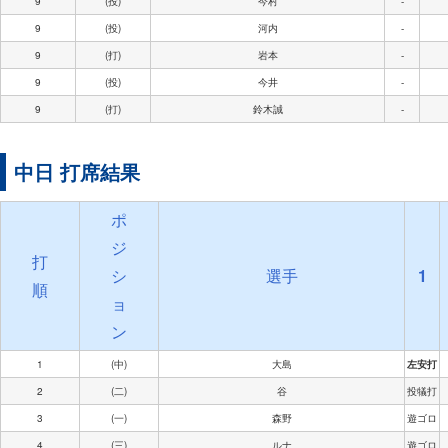
9
(投)
今村
-
9
(投)
河内
-
9
(打)
岩本
-
9
(投)
今井
-
9
(打)
鈴木誠
-
中日 打席結果
ポ
ジ
打
シ
選手
1
順
ョ
ン
1
(中)
大島
左安打
2
(二)
谷
投犠打
3
(一)
森野
遊ゴロ
4
(三)
ルナ
遊ゴロ