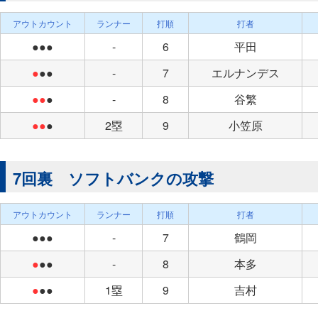
アウトカウント
ランナー
打順
打者
●●●
-
6
平田
●
●●
-
7
エルナンデス
●●
●
-
8
谷繁
●●
●
2塁
9
小笠原
7回裏 ソフトバンクの攻撃
アウトカウント
ランナー
打順
打者
●●●
-
7
鶴岡
●
●●
-
8
本多
●
●●
1塁
9
吉村