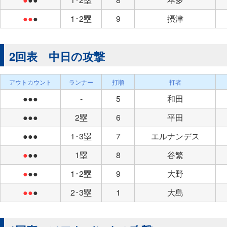
●●
●
1･2塁
9
摂津
2回表 中日の攻撃
アウトカウント
ランナー
打順
打者
●●●
-
5
和田
●●●
2塁
6
平田
●●●
1･3塁
7
エルナンデス
●
●●
1塁
8
谷繁
●
●●
1･2塁
9
大野
●●
●
2･3塁
1
大島