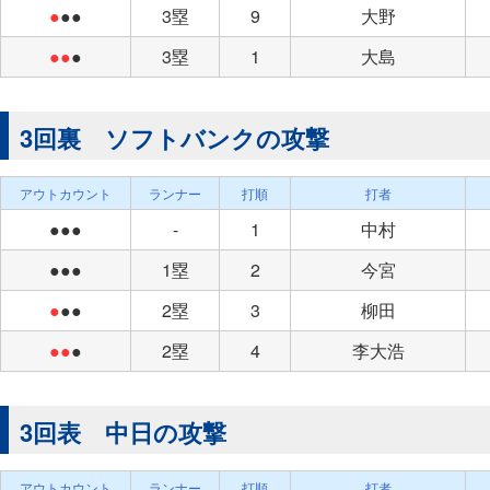
●
●●
3塁
9
大野
●●
●
3塁
1
大島
3回裏 ソフトバンクの攻撃
アウトカウント
ランナー
打順
打者
●●●
-
1
中村
●●●
1塁
2
今宮
●
●●
2塁
3
柳田
●●
●
2塁
4
李大浩
3回表 中日の攻撃
アウトカウント
ランナー
打順
打者