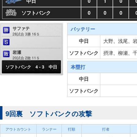
中日
0
1
0
ソフトバンク
0
0
0
サファテ
バッテリー
28試合 3勝 16Ｓ
中日
大野、浅尾、
岩瀬
ソフトバンク
摂津、柳瀬、
20試合 2敗 11Ｓ
本塁打
ソフトバンク 4 - 3 中日
中日
ソフトバンク
9回裏 ソフトバンクの攻撃
アウトカウント
ランナー
打順
打者