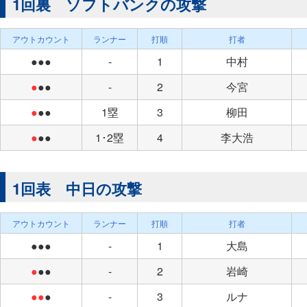
1回裏 ソフトバンクの攻撃
アウトカウント
ランナー
打順
打者
●●●
-
1
中村
●
●●
-
2
今宮
●
●●
1塁
3
柳田
●
●●
1･2塁
4
李大浩
1回表 中日の攻撃
アウトカウント
ランナー
打順
打者
●●●
-
1
大島
●
●●
-
2
岩崎
●●
●
-
3
ルナ