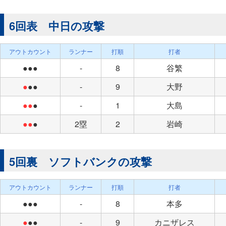
6回表 中日の攻撃
アウトカウント
ランナー
打順
打者
●●●
-
8
谷繁
●
●●
-
9
大野
●●
●
-
1
大島
●●
●
2塁
2
岩崎
5回裏 ソフトバンクの攻撃
アウトカウント
ランナー
打順
打者
●●●
-
8
本多
●
●●
-
9
カニザレス