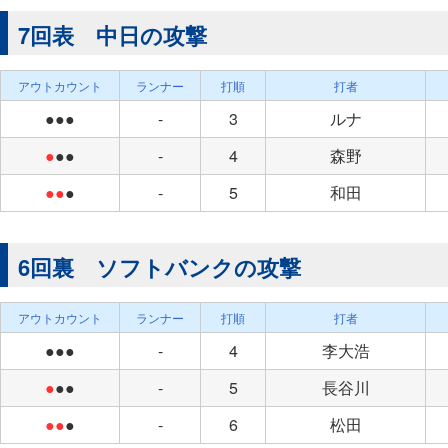
7回表 中日の攻撃
アウトカウント
ランナー
打順
打者
●●●
-
3
ルナ
●
●●
-
4
森野
●●
●
-
5
和田
6回裏 ソフトバンクの攻撃
アウトカウント
ランナー
打順
打者
●●●
-
4
李大浩
●
●●
-
5
長谷川
●●
●
-
6
松田