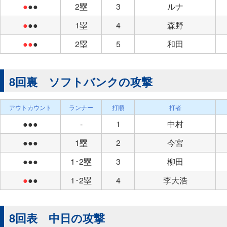
●
●●
2塁
3
ルナ
●
●●
1塁
4
森野
●●
●
2塁
5
和田
8回裏 ソフトバンクの攻撃
アウトカウント
ランナー
打順
打者
●●●
-
1
中村
●●●
1塁
2
今宮
●●●
1･2塁
3
柳田
●
●●
1･2塁
4
李大浩
8回表 中日の攻撃