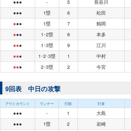
●●●
-
5
長谷川
●●●
1塁
6
松田
●
●●
1塁
7
鶴岡
●
●●
1･2塁
8
本多
●●
●
1･3塁
9
江川
●●
●
1･2･3塁
1
中村
●●
●
2･3塁
2
今宮
9回表 中日の攻撃
アウトカウント
ランナー
打順
打者
●●●
-
1
大島
●●●
1塁
2
岩崎