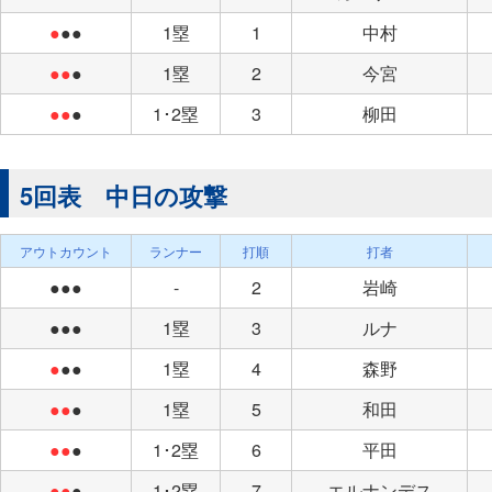
●
●●
1塁
1
中村
●●
●
1塁
2
今宮
●●
●
1･2塁
3
柳田
5回表 中日の攻撃
アウトカウント
ランナー
打順
打者
●●●
-
2
岩崎
●●●
1塁
3
ルナ
●
●●
1塁
4
森野
●●
●
1塁
5
和田
●●
●
1･2塁
6
平田
●●
●
1･2塁
7
エルナンデス