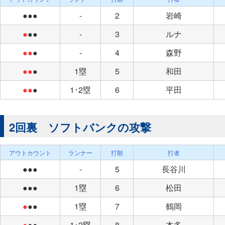
●●●
-
2
岩崎
●
●●
-
3
ルナ
●●
●
-
4
森野
●●
●
1塁
5
和田
●●
●
1･2塁
6
平田
2回裏 ソフトバンクの攻撃
アウトカウント
ランナー
打順
打者
●●●
-
5
長谷川
●●●
1塁
6
松田
●
●●
1塁
7
鶴岡
●
●●
1･2塁
8
本多