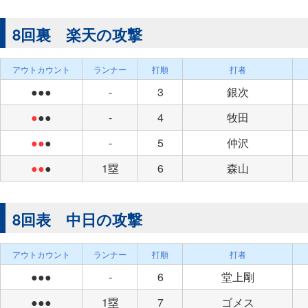
8回裏 楽天の攻撃
アウトカウント
ランナー
打順
打者
●●●
-
3
銀次
●
●●
-
4
牧田
●●
●
-
5
仲沢
●●
●
1塁
6
森山
8回表 中日の攻撃
アウトカウント
ランナー
打順
打者
●●●
-
6
堂上剛
●●●
1塁
7
ゴメス