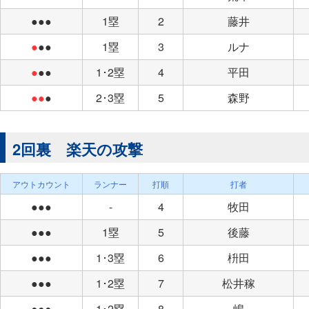
●●●
1塁
2
藤井
●
●●
1塁
3
ルナ
●
●●
1･2塁
4
平田
●●
●
2･3塁
5
森野
2回裏 楽天の攻撃
アウトカウント
ランナー
打順
打者
●●●
-
4
牧田
●●●
1塁
5
後藤
●●●
1･3塁
6
枡田
●●●
1･2塁
7
松井稼
●●●
1･2塁
8
嶋