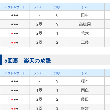
アウトカウント
ランナー
打順
打者
●●●
-
8
田中
●●●
2塁
9
高橋周
●
●●
2塁
1
荒木
●●
●
2塁
2
工藤
5回裏 楽天の攻撃
アウトカウント
ランナー
打順
打者
●●●
-
9
榎本
●●●
1塁
1
岡島
●
●●
2塁
2
藤田
●●
●
3塁
3
銀次