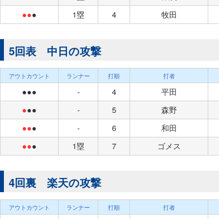
●●
●
1塁
4
牧田
5回表 中日の攻撃
アウトカウント
ランナー
打順
打者
●●●
-
4
平田
●
●●
-
5
森野
●●
●
-
6
和田
●●
●
1塁
7
ゴメス
4回裏 楽天の攻撃
アウトカウント
ランナー
打順
打者