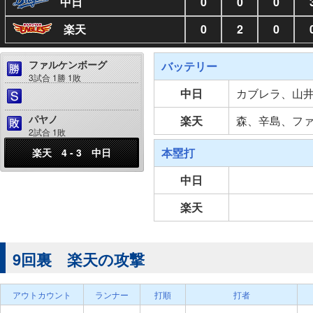
中日
0
0
0
楽天
0
2
0
ファルケンボーグ
バッテリー
3試合 1勝 1敗
中日
カブレラ、山
パヤノ
楽天
森、辛島、フ
2試合 1敗
本塁打
楽天 4 - 3 中日
中日
楽天
9回裏 楽天の攻撃
アウトカウント
ランナー
打順
打者