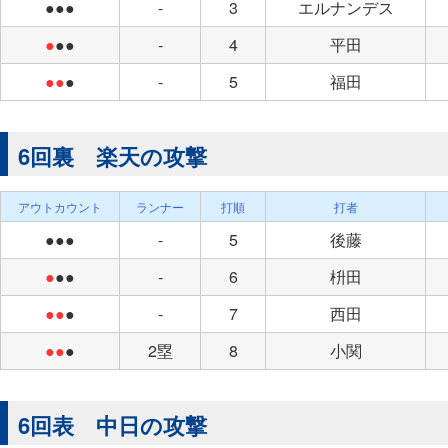
●●●
-
3
エルナンデス
●
●●
-
4
平田
●●
●
-
5
福田
6回裏 楽天の攻撃
アウトカウント
ランナー
打順
打者
●●●
-
5
後藤
●
●●
-
6
枡田
●●
●
-
7
西田
●●
●
2塁
8
小関
6回表 中日の攻撃