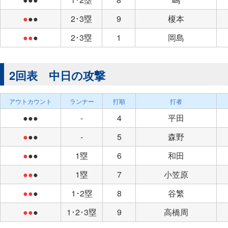
●
●●
2･3塁
9
榎本
●●
●
2･3塁
1
岡島
2回表 中日の攻撃
アウトカウント
ランナー
打順
打者
●●●
-
4
平田
●
●●
-
5
森野
●
●●
1塁
6
和田
●●
●
1塁
7
小笠原
●●
●
1･2塁
8
谷繁
●●
●
1･2･3塁
9
高橋周