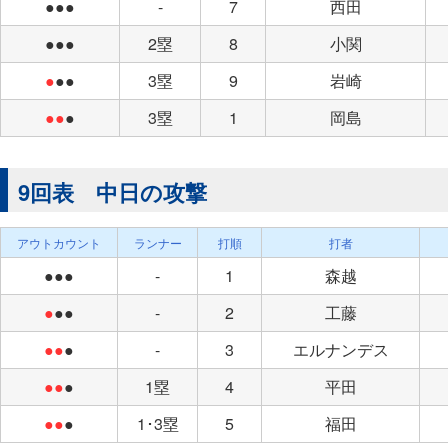
●●●
-
7
西田
●●●
2塁
8
小関
●
●●
3塁
9
岩崎
●●
●
3塁
1
岡島
9回表 中日の攻撃
アウトカウント
ランナー
打順
打者
●●●
-
1
森越
●
●●
-
2
工藤
●●
●
-
3
エルナンデス
●●
●
1塁
4
平田
●●
●
1･3塁
5
福田