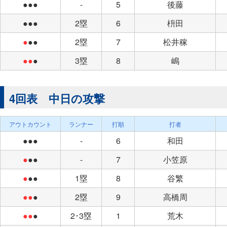
●●●
-
5
後藤
●●●
2塁
6
枡田
●
●●
2塁
7
松井稼
●●
●
3塁
8
嶋
4回表 中日の攻撃
アウトカウント
ランナー
打順
打者
●●●
-
6
和田
●
●●
-
7
小笠原
●
●●
1塁
8
谷繁
●●
●
2塁
9
高橋周
●●
●
2･3塁
1
荒木