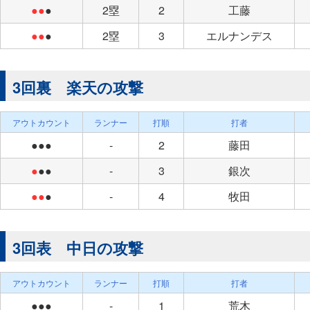
●●
●
2塁
2
工藤
●●
●
2塁
3
エルナンデス
3回裏 楽天の攻撃
アウトカウント
ランナー
打順
打者
●●●
-
2
藤田
●
●●
-
3
銀次
●●
●
-
4
牧田
3回表 中日の攻撃
アウトカウント
ランナー
打順
打者
●●●
-
1
荒木