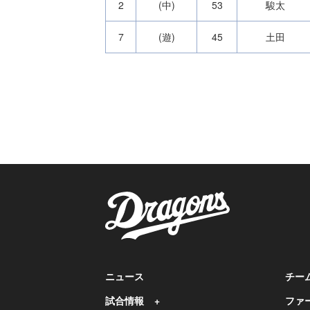
2
(中)
53
駿太
7
(遊)
45
土田
ニュース
チー
試合情報
ファ