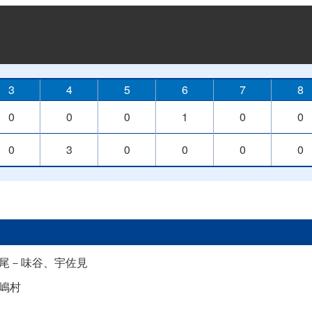
3
4
5
6
7
8
0
0
0
1
0
0
0
3
0
0
0
0
尾－味谷、宇佐見
嶋村