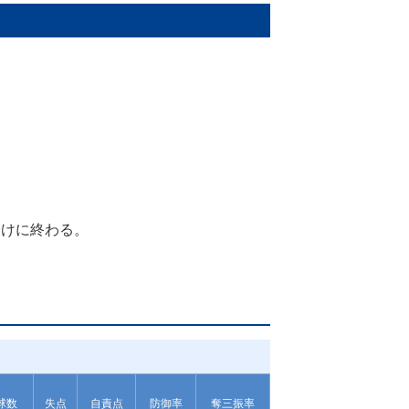
分けに終わる。
球数
失点
自責点
防御率
奪三振率