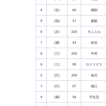
4
(右)
66
鵜飼
5
(指)
31
森駿
6
(左)
220
モニエル
7
(捕)
43
味谷
8
(三)
202
中村
9
(三)
95
ロドリゲス
2
(打)
209
福元
7
(打)
97
樋口
9
(捕)
39
宇佐見