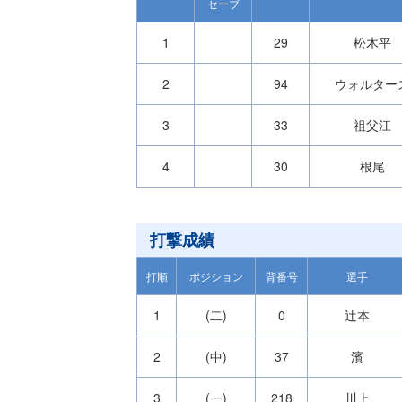
セーブ
1
29
松木平
2
94
ウォルター
3
33
祖父江
4
30
根尾
打撃成績
打順
ポジション
背番号
選手
1
(二)
0
辻本
2
(中)
37
濱
3
(一)
218
川上