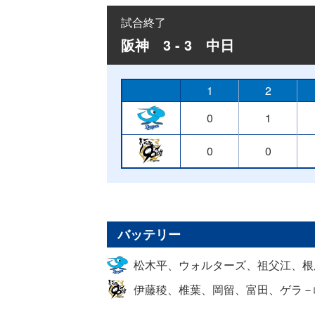
試合終了
阪神 3 - 3 中日
1
2
0
1
0
0
バッテリー
松木平、ウォルターズ、祖父江、根
伊藤稜、椎葉、岡留、富田、ゲラ－