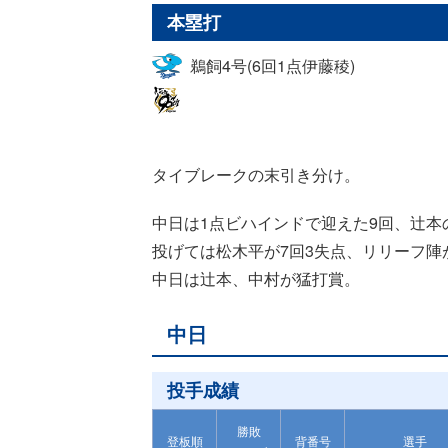
本塁打
鵜飼4号(6回1点伊藤稜)
タイブレークの末引き分け。
中日は1点ビハインドで迎えた9回、辻
投げては松木平が7回3失点、リリーフ陣
中日は辻本、中村が猛打賞。
中日
投手成績
勝敗
登板順
背番号
選手