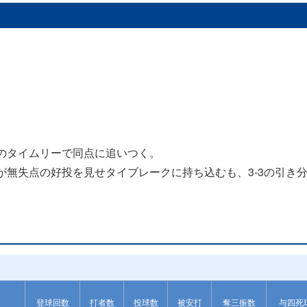
本のタイムリーで同点に追いつく。
が無失点の好投を見せタイブレークに持ち込むも、3-3の引き
登球回数
打者数
投球数
被安打
奪三振数
与四死