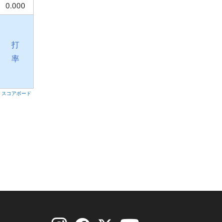
0.000
打
率
スコアボード