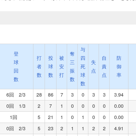
与
登
奪
打
投
被
四
自
防
球
三
失
者
球
安
死
責
御
回
振
点
数
数
打
球
点
率
数
数
数
6回 2/3
28
86
7
3
0
3
3
3.94
0回 1/3
2
7
1
0
0
0
0
0.00
1回
5
21
1
0
1
0
0
0.00
0回 2/3
5
23
2
1
1
2
2
4.91