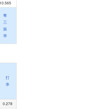
10.565
奪
三
振
率
打
率
0.278