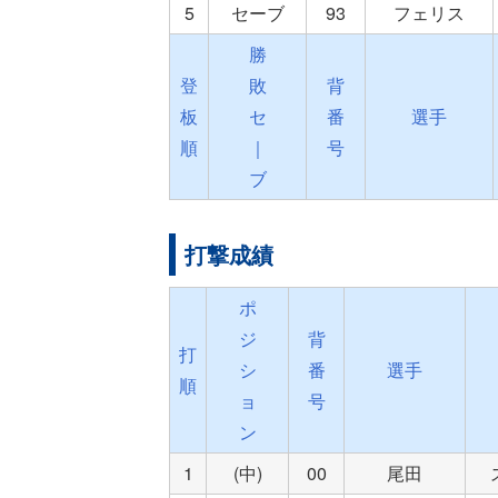
5
セーブ
93
フェリス
勝
登
敗
背
板
セ
番
選手
順
｜
号
ブ
打撃成績
ポ
ジ
背
打
シ
番
選手
順
ョ
号
ン
1
(中)
00
尾田