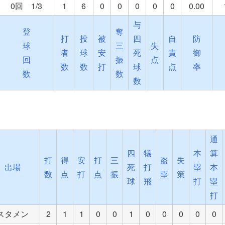
0回 1/3
1
6
0
0
0
0
0
0.00
与
登
奪
打
投
被
四
自
防
球
三
失
者
球
安
死
責
御
回
振
点
数
数
打
球
点
率
数
数
数
通
四
犠
本
算
打
得
安
打
三
盗
失
出場
死
打
塁
本
数
点
打
点
振
塁
策
球
飛
打
塁
打
スタメン
2
1
1
0
0
1
0
0
0
0
0