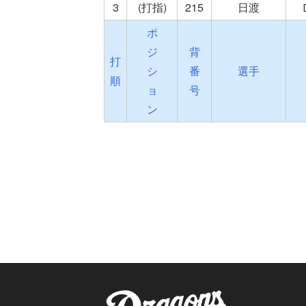
3
(打指)
215
日渡
ポ
ジ
背
打
シ
番
選手
順
ョ
号
ン