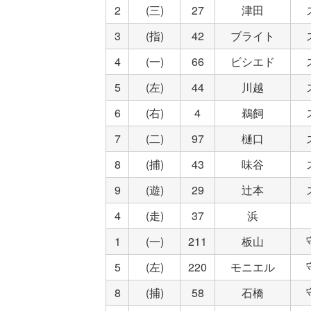
2
(三)
27
津田
3
(指)
42
ブライト
4
(一)
66
ビシエド
5
(左)
44
川越
6
(右)
4
鵜飼
7
(二)
97
樋口
8
(捕)
43
味谷
9
(遊)
29
辻本
4
(走)
37
浜
1
(一)
211
板山
5
(左)
220
モニエル
8
(捕)
58
石橋