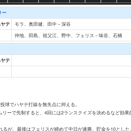
リー
ハヤテ
モラ、奥田健、田中－深谷
日
仲地、田島、祖父江、野中、フェリス－味谷、石橋
ハヤテ
日
い投球でハヤテ打線を無失点に抑える。
ムリーで先制すると、4回には2ランスクイズを決めるなど効果
れるが、最後はフェリスが締めて中日が連勝、貯金を10とした