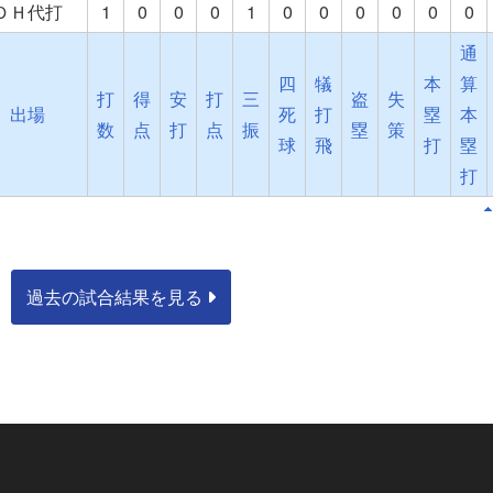
ＤＨ代打
1
0
0
0
1
0
0
0
0
0
0
通
四
犠
本
算
打
得
安
打
三
盗
失
出場
死
打
塁
本
数
点
打
点
振
塁
策
球
飛
打
塁
打
過去の試合結果を見る