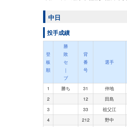
中日
投手成績
勝
登
敗
背
板
セ
番
選手
順
｜
号
ブ
1
勝ち
31
仲地
2
12
田島
3
33
祖父江
4
212
野中