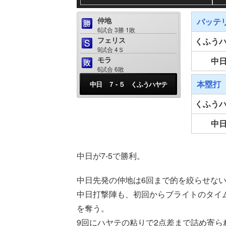
仲地
バッテ
6試合 3勝 1敗
フェリス
くふう
9試合 4Ｓ
モラ
中
6試合 6敗
本塁打
中日 ７ - ５ くふうハヤテ
くふう
中
中日が7-5で勝利。
中日先発の仲地は6回まで的を絞らせな
中日打撃陣も、初回からブライトのタイ
を奪う。
9回にハヤテの粘りで2点差まで詰め寄ら