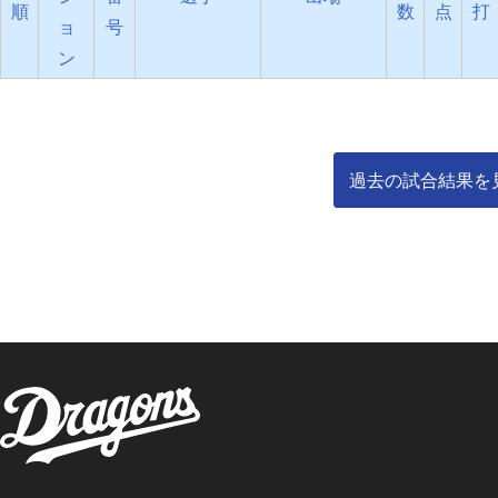
順
数
点
打
ョ
号
ン
過去の試合結果を