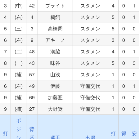
3
(中)
42
ブライト
スタメン
4
0
1
4
(右)
4
鵜飼
スタメン
5
0
1
5
(三)
3
高橋周
スタメン
5
0
0
6
(左)
9
アキーノ
スタメン
3
0
0
7
(二)
48
溝脇
スタメン
4
0
1
8
(一)
43
味谷
スタメン
5
0
3
9
(捕)
57
山浅
スタメン
1
0
0
6
(左)
49
伊藤
守備交代
1
0
1
9
(捕)
69
加藤匠
守備交代
1
0
0
9
(捕)
27
大野奨
守備交代
1
0
0
ポ
ジ
背
打
打
得
安
シ
番
選手
出場