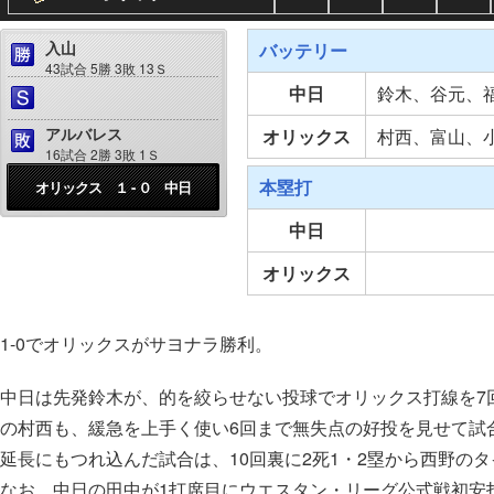
入山
バッテリー
43試合 5勝 3敗 13Ｓ
中日
鈴木、谷元、
アルバレス
オリックス
村西、富山、
16試合 2勝 3敗 1Ｓ
本塁打
オリックス １ - ０ 中日
中日
オリックス
1-0でオリックスがサヨナラ勝利。
中日は先発鈴木が、的を絞らせない投球でオリックス打線を7
の村西も、緩急を上手く使い6回まで無失点の好投を見せて試
延長にもつれ込んだ試合は、10回裏に2死1・2塁から西野の
なお、中日の田中が1打席目にウエスタン・リーグ公式戦初安