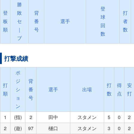
勝
登
登
敗
背
打
球
板
セ
番
選手
者
回
順
｜
号
数
数
ブ
打撃成績
ポ
ジ
背
打
打
得
安
シ
番
選手
出場
順
数
点
打
ョ
号
ン
1
(指)
2
田中
スタメン
5
0
2
2
(遊)
97
樋口
スタメン
3
0
2