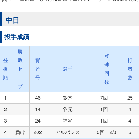
中日
投手成績
勝
登
登
敗
背
打
球
板
セ
番
選手
者
回
順
｜
号
数
数
ブ
1
46
鈴木
7回
25
2
14
谷元
1回
4
3
24
福谷
1回
4
4
負け
202
アルバレス
0回 2/3
5