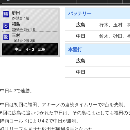
砂田
バッテリー
24試合 1勝
福島
広島
行木、玉村－
30試合 3敗 1Ｓ
玉村
中日
鈴木、砂田、
10試合 2勝 3敗
本塁打
中日 ４ - ２ 広島
広島
中日
中日4-2で連勝。
中日は初回に福田、アキーノの連続タイムリーで2点を先制。
5回に広島に追いつかれた中日は、その裏にまたしても福田の
降雨コールドにより4-2で中日が勝利。
好リリーフを見せた砂田が勝利投手となった。