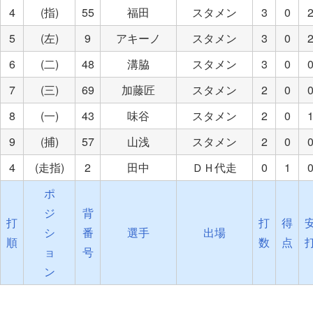
4
(指)
55
福田
スタメン
3
0
5
(左)
9
アキーノ
スタメン
3
0
6
(二)
48
溝脇
スタメン
3
0
7
(三)
69
加藤匠
スタメン
2
0
8
(一)
43
味谷
スタメン
2
0
9
(捕)
57
山浅
スタメン
2
0
4
(走指)
2
田中
ＤＨ代走
0
1
ポ
ジ
背
打
打
得
シ
番
選手
出場
順
数
点
ョ
号
ン