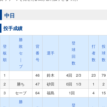
中日
投手成績
勝
登
登
敗
背
打
投
球
板
セ
番
選手
者
球
回
順
｜
号
数
数
数
ブ
1
46
鈴木
4回 2/3
23
79
2
勝ち
47
砂田
0回 1/3
1
2
3
セーブ
64
福島
1回
4
15
勝
登