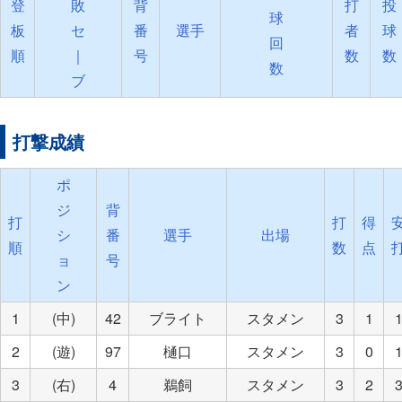
登
敗
背
打
投
球
板
セ
番
選手
者
球
回
順
｜
号
数
数
数
ブ
打撃成績
ポ
ジ
背
打
打
得
シ
番
選手
出場
順
数
点
ョ
号
ン
1
(中)
42
ブライト
スタメン
3
1
2
(遊)
97
樋口
スタメン
3
0
3
(右)
4
鵜飼
スタメン
3
2