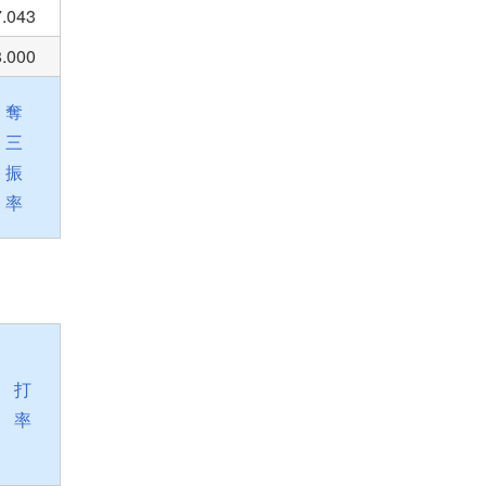
7.043
8.000
奪
三
振
率
打
率