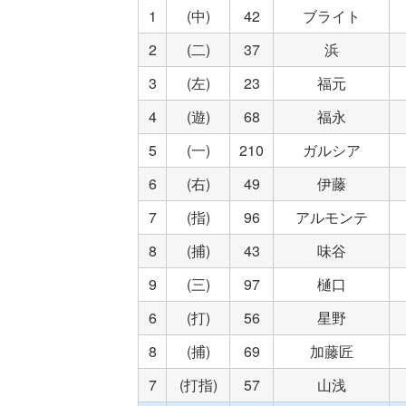
1
(中)
42
ブライト
2
(二)
37
浜
3
(左)
23
福元
4
(遊)
68
福永
5
(一)
210
ガルシア
6
(右)
49
伊藤
7
(指)
96
アルモンテ
8
(捕)
43
味谷
9
(三)
97
樋口
6
(打)
56
星野
8
(捕)
69
加藤匠
7
(打指)
57
山浅