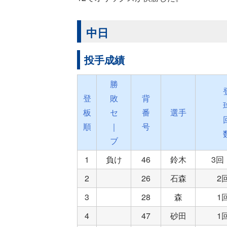
中日
投手成績
勝
登
敗
背
板
セ
番
選手
順
｜
号
ブ
1
負け
46
鈴木
3回 
2
26
石森
2
3
28
森
1
4
47
砂田
1