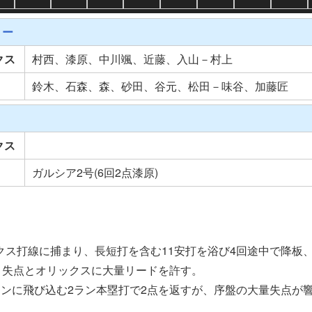
リー
クス
村西、漆原、中川颯、近藤、入山－村上
鈴木、石森、森、砂田、谷元、松田－味谷、加藤匠
クス
ガルシア2号(6回2点漆原)
クス打線に捕まり、長短打を含む11安打を浴び4回途中で降板
1失点とオリックスに大量リードを許す。
ンに飛び込む2ラン本塁打で2点を返すが、序盤の大量失点が響