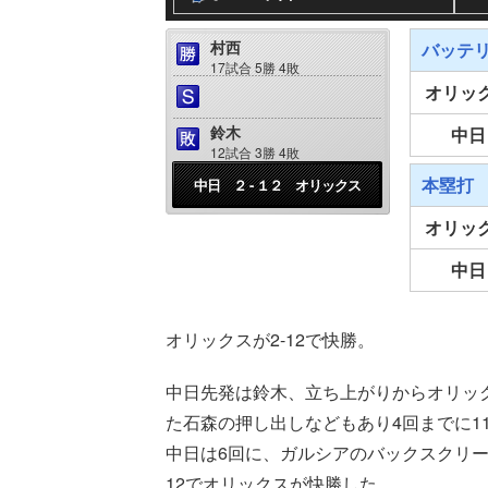
村西
バッテ
17試合 5勝 4敗
オリッ
鈴木
中日
12試合 3勝 4敗
本塁打
中日 ２ - １２ オリックス
オリッ
中日
オリックスが2-12で快勝。
中日先発は鈴木、立ち上がりからオリッ
た石森の押し出しなどもあり4回までに1
中日は6回に、ガルシアのバックスクリー
12でオリックスが快勝した。