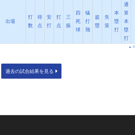
通
四
犠
本
算
打
得
安
打
三
盗
失
出場
死
打
塁
本
数
点
打
点
振
塁
策
球
飛
打
塁
打
過去の試合結果を見る