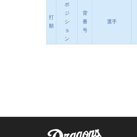
ポ
ジ
背
打
シ
番
選手
順
ョ
号
ン