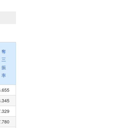
奪
三
振
率
6.655
8.345
7.329
7.780