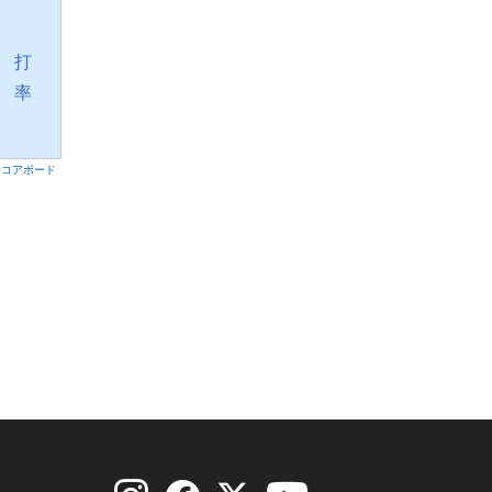
打
率
スコアボード