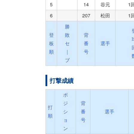
5
14
谷元
1
6
207
松田
1
勝
登
敗
背
板
セ
番
選手
順
｜
号
ブ
打撃成績
ポ
ジ
背
打
シ
番
選手
順
ョ
号
ン