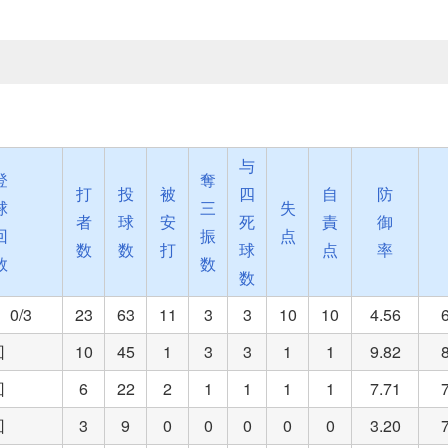
与
登
奪
打
投
被
四
自
防
球
三
失
者
球
安
死
責
御
回
振
点
数
数
打
球
点
率
数
数
数
0/3
23
63
11
3
3
10
10
4.56
回
10
45
1
3
3
1
1
9.82
回
6
22
2
1
1
1
1
7.71
回
3
9
0
0
0
0
0
3.20