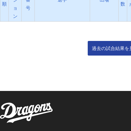
順
数
ョ
号
ン
過去の試合結果を