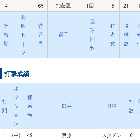
4
65
加藤翼
1回
5
21
勝
登
登
敗
背
打
投
球
板
セ
番
選手
者
球
回
順
｜
号
数
数
数
ブ
打撃成績
ポ
ジ
背
打
打
シ
番
選手
出場
順
数
ョ
号
ン
1
(中)
49
伊藤
スタメン
6