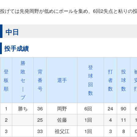
投げては先発岡野が低めにボールを集め、6回2失点と粘りの
中日
投手成績
勝
登
登
敗
背
打
投
球
板
セ
番
選手
者
球
回
順
｜
号
数
数
数
ブ
1
勝ち
36
岡野
6回
24
90
2
25
佐藤
1回
4
11
3
33
祖父江
1回
3
8