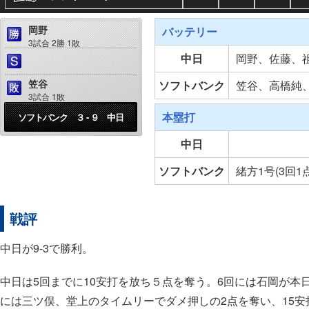
岡野
バッテリー
3試合 2勝 1敗
中日
岡野、佐藤、
笠谷
ソフトバンク
笠谷、高橋純
3試合 1敗
本塁打
ソフトバンク ３ - ９ 中日
中日
ソフトバンク
緒方1号(3回1
戦評
中日が9-3で勝利。
中日は5回までに10安打を放ち５点を奪う。6回には石岡が本
には三ツ俣、堂上のタイムリーでダメ押しの2点を奪い、15安