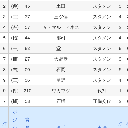
2
(遊)
45
土田
スタメン
5
3
(二)
37
三ツ俣
スタメン
4
4
(左)
57
Ａ・マルティネス
スタメン
2
5
(指)
44
郡司
スタメン
4
6
(一)
63
堂上
スタメン
6
7
(捕)
27
大野奨
スタメン
3
8
(右)
00
石岡
スタメン
5
9
(三)
56
星野
スタメン
4
9
(打)
210
ワカマツ
代打
1
7
(捕)
58
石橋
守備交代
2
ポ
ジ
背
打
打
シ
番
選手
出場