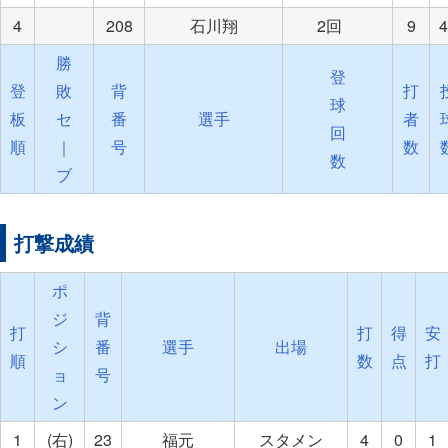
4
208
石川翔
2回
9
4
勝
登
登
敗
背
打
球
板
セ
番
選手
者
回
順
｜
号
数
数
ブ
打撃成績
ポ
ジ
背
打
打
得
安
シ
番
選手
出場
順
数
点
打
ョ
号
ン
1
(右)
23
福元
スタメン
4
0
1