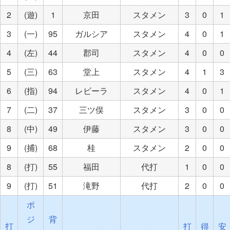
2
(遊)
1
京田
スタメン
3
0
1
3
(一)
95
ガルシア
スタメン
4
0
1
4
(左)
44
郡司
スタメン
4
0
0
5
(三)
63
堂上
スタメン
4
1
3
6
(指)
94
レビーラ
スタメン
4
0
1
7
(二)
37
三ツ俣
スタメン
3
0
0
8
(中)
49
伊藤
スタメン
3
0
0
9
(捕)
68
桂
スタメン
2
0
0
8
(打)
55
福田
代打
1
0
0
9
(打)
51
滝野
代打
2
0
0
ポ
ジ
背
打
打
得
安