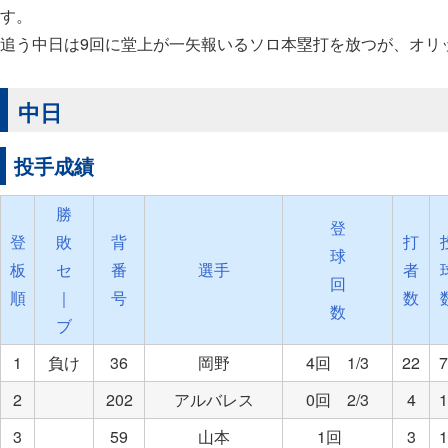
す。
追う中日は9回に堂上が一矢報いるソロ本塁打を放つが、オリ
中日
投手成績
勝
登
登
敗
背
打
球
板
セ
番
選手
者
回
順
｜
号
数
数
ブ
1
負け
36
岡野
4回 1/3
22
7
2
202
アルバレス
0回 2/3
4
1
3
59
山本
1回
3
1