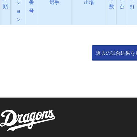
シ
番
選手
出場
順
数
点
打
ョ
号
ン
過去の試合結果を