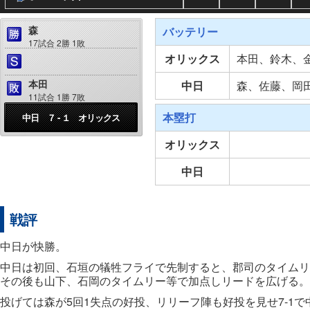
森
バッテリー
17試合 2勝 1敗
オリックス
本田、鈴木、
本田
中日
森、佐藤、岡
11試合 1勝 7敗
本塁打
中日 ７ - １ オリックス
オリックス
中日
戦評
中日が快勝。
中日は初回、石垣の犠牲フライで先制すると、郡司のタイムリ
その後も山下、石岡のタイムリー等で加点しリードを広げる。
投げては森が5回1失点の好投、リリーフ陣も好投を見せ7-1で