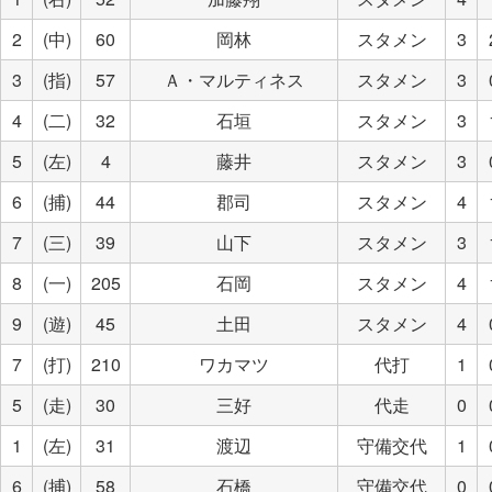
2
(中)
60
岡林
スタメン
3
3
(指)
57
Ａ・マルティネス
スタメン
3
4
(二)
32
石垣
スタメン
3
5
(左)
4
藤井
スタメン
3
6
(捕)
44
郡司
スタメン
4
7
(三)
39
山下
スタメン
3
8
(一)
205
石岡
スタメン
4
9
(遊)
45
土田
スタメン
4
7
(打)
210
ワカマツ
代打
1
5
(走)
30
三好
代走
0
1
(左)
31
渡辺
守備交代
1
6
(捕)
58
石橋
守備交代
0