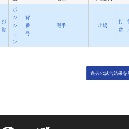
ポ
ジ
背
打
打
シ
番
選手
出場
順
数
ョ
号
ン
過去の試合結果を