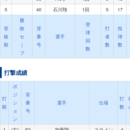
5
40
石川翔
1回
5
17
勝
登
登
敗
背
打
投
球
板
セ
番
選手
者
球
回
順
｜
号
数
数
数
ブ
打撃成績
ポ
ジ
背
打
打
シ
番
選手
出場
順
数
ョ
号
ン
1
(右)
52
加藤翔
スタメン
4