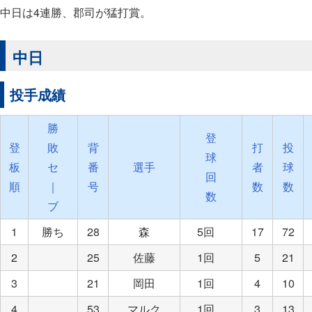
中日は4連勝、郡司が猛打賞。
中日
投手成績
勝
登
登
敗
背
打
投
球
板
セ
番
選手
者
球
回
順
｜
号
数
数
数
ブ
1
勝ち
28
森
5回
17
72
2
25
佐藤
1回
5
21
3
21
岡田
1回
4
10
4
53
マルク
1回
3
13