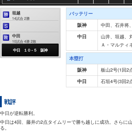
垣越
バッテリー
14試合 2勝
阪神
中田、石井将
中田
中日
山井、垣越、
10試合 4勝 2敗
Ａ・マルティ
中日 １０ - ５ 阪神
本塁打
阪神
板山2号(1回2
中日
石垣4号(3回2
戦評
中日が逆転勝利。
中日は4回、藤井の2点タイムリーで勝ち越しに成功。さらに
る。