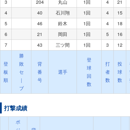
3
204
丸山
1回
4
21
4
40
石川翔
1回
4
15
5
46
鈴木
1回
4
18
6
21
岡田
1回
5
16
7
43
三ツ間
1回
3
12
勝
登
登
敗
背
打
投
球
板
セ
番
選手
者
球
回
順
｜
号
数
数
数
ブ
打撃成績
ポ
ジ
背