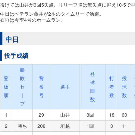
投げては山井が3回5失点、リリーフ陣は無失点に抑え10-5で
中日はベテラン藤井が2本のタイムリーで活躍。
石垣は今季4号のホームラン。
中日
投手成績
勝
登
登
敗
背
打
投
球
板
セ
番
選手
者
球
回
順
｜
号
数
数
数
ブ
1
29
山井
3回
18
60
2
勝ち
208
垣越
1回
3
11