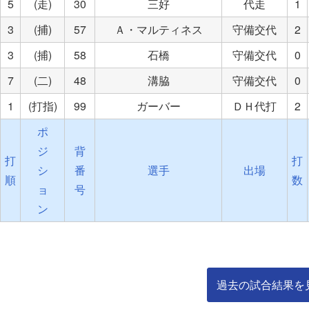
5
(走)
30
三好
代走
1
3
(捕)
57
Ａ・マルティネス
守備交代
2
3
(捕)
58
石橋
守備交代
0
7
(二)
48
溝脇
守備交代
0
1
(打指)
99
ガーバー
ＤＨ代打
2
ポ
ジ
背
打
打
シ
番
選手
出場
順
数
ョ
号
ン
過去の試合結果を