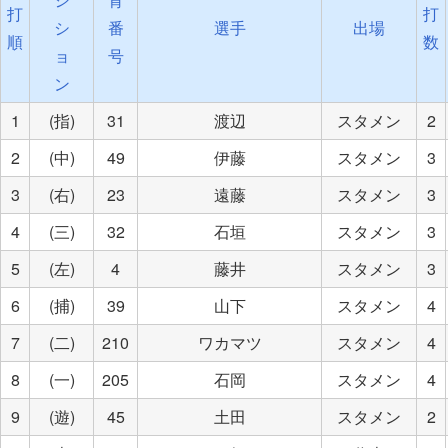
打
打
シ
番
選手
出場
順
数
ョ
号
ン
1
(指)
31
渡辺
スタメン
2
2
(中)
49
伊藤
スタメン
3
3
(右)
23
遠藤
スタメン
3
4
(三)
32
石垣
スタメン
3
5
(左)
4
藤井
スタメン
3
6
(捕)
39
山下
スタメン
4
7
(二)
210
ワカマツ
スタメン
4
8
(一)
205
石岡
スタメン
4
9
(遊)
45
土田
スタメン
2