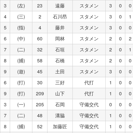
3
(左)
23
遠藤
スタメン
3
0
0
4
(三)
2
石川昂
スタメン
3
0
1
5
(指)
4
藤井
スタメン
3
0
0
6
(中)
60
岡林
スタメン
2
0
2
7
(二)
32
石垣
スタメン
2
0
1
8
(捕)
58
石橋
スタメン
2
0
0
9
(遊)
45
土田
スタメン
3
0
0
6
(打)
30
三好
代打
1
0
0
9
(打)
209
山下
代打
1
0
0
3
(一)
205
石岡
守備交代
0
0
0
7
(二)
48
溝脇
守備交代
1
0
0
8
(捕)
52
加藤匠
守備交代
1
0
0