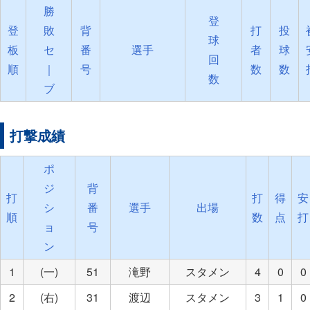
勝
登
登
敗
背
打
投
球
板
セ
番
選手
者
球
回
順
｜
号
数
数
数
ブ
打撃成績
ポ
ジ
背
打
打
得
安
シ
番
選手
出場
順
数
点
打
ョ
号
ン
1
(一)
51
滝野
スタメン
4
0
0
2
(右)
31
渡辺
スタメン
3
1
0