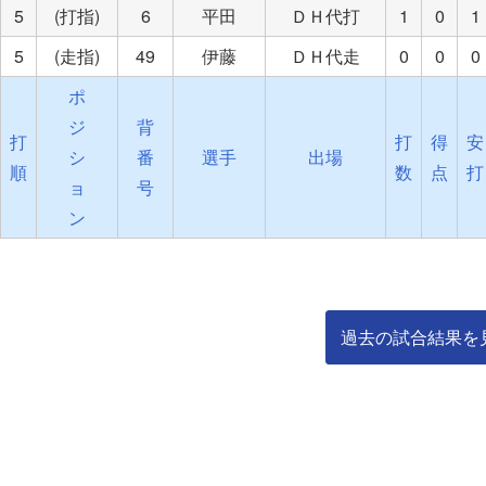
5
(打指)
6
平田
ＤＨ代打
1
0
1
5
(走指)
49
伊藤
ＤＨ代走
0
0
0
ポ
ジ
背
打
打
得
安
シ
番
選手
出場
順
数
点
打
ョ
号
ン
過去の試合結果を