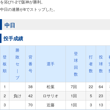
を浴び1-2で阪神が勝利。
中日の連勝が8でストップした。
中日
投手成績
勝
登
登
敗
背
打
投
球
板
セ
番
選手
者
球
回
順
｜
号
数
数
数
ブ
1
38
松葉
7回
22
64
2
負け
42
ロサリオ
1回
5
23
3
70
近藤
1回
3
13