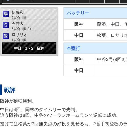
伊藤和
バッテリー
7試合 1勝
石井大
阪神
藤浪、中田、
5試合 1敗 2Ｓ
ロサリオ
中日
松葉、ロサリ
1試合 1敗
本塁打
中日 １ - ２ 阪神
阪神
中谷3号(8回2
中日
戦評
阪神が逆転勝利。
中日は4回、岡林のタイムリーで先制。
追う阪神は8回、中谷のツーランホームランで逆転に成功。
投げては松葉が7回無失点の好投を見せるも、2番手初登板の