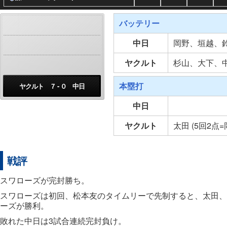
バッテリー
中日
岡野、垣越、
ヤクルト
杉山、大下、
本塁打
ヤクルト ７ - ０ 中日
中日
ヤクルト
太田 (5回2点=
戦評
スワローズが完封勝ち。
スワローズは初回、松本友のタイムリーで先制すると、太田、
ーズが勝利。
敗れた中日は3試合連続完封負け。